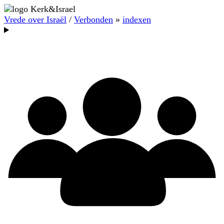
Vrede over Israël
/
Verbonden
»
indexen