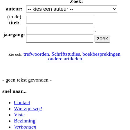
Zoek:
auteur:
(in de)
titel:
-
jaargang:
trefwoorden
Schriftstudies
boekbesprekingen
Zie ook:
,
,
,
oudere artikelen
- geen tekst gevonden -
snel naar...
Contact
Wie zijn wij?
Visie
Bezinning
Verbonden