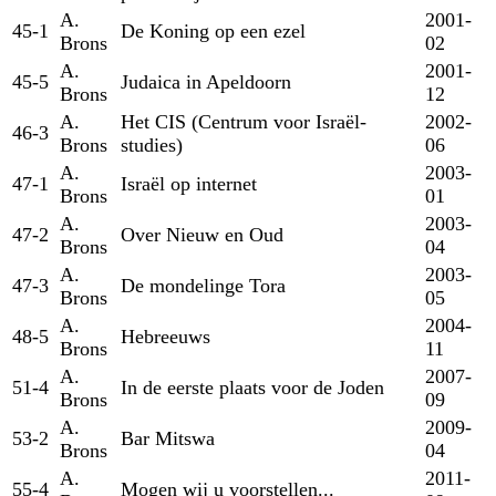
A.
2001-
45-1
De Koning op een ezel
Brons
02
A.
2001-
45-5
Judaica in Apeldoorn
Brons
12
A.
Het CIS (Centrum voor Israël-
2002-
46-3
Brons
studies)
06
A.
2003-
47-1
Israël op internet
Brons
01
A.
2003-
47-2
Over Nieuw en Oud
Brons
04
A.
2003-
47-3
De mondelinge Tora
Brons
05
A.
2004-
48-5
Hebreeuws
Brons
11
A.
2007-
51-4
In de eerste plaats voor de Joden
Brons
09
A.
2009-
53-2
Bar Mitswa
Brons
04
A.
2011-
55-4
Mogen wij u voorstellen...