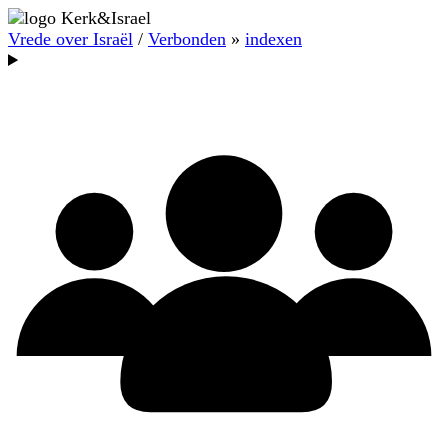
Vrede over Israël
/
Verbonden
»
indexen