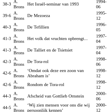
A.
1994-
38-3
Het Israël-seminar van 1993
Brons
06
A.
1995-
39-6
De Mezoeza
Brons
12
A.
1996-
40-3
De Tefillien
Brons
05
A.
1997-
41-3
Het volk dat vruchten opbrengt...
Brons
04
A.
1997-
41-3
De Talliet en de Tsietsiet
Brons
04
A.
1998-
42-3
De Tora-rol
Brons
06
A.
‘Omdat ook deze een zoon van
1998-
42-6
Brons
Abraham is’
12
A.
1998-
42-6
Rondom de Tora-rol
Brons
12
A.
2000-
44-3
Afscheid van Gottlieb Ornstein
Brons
06
A.
‘Wij zien mensen voor ons die wij
2000-
44-5
Brons
persoonlijk kennen’
12