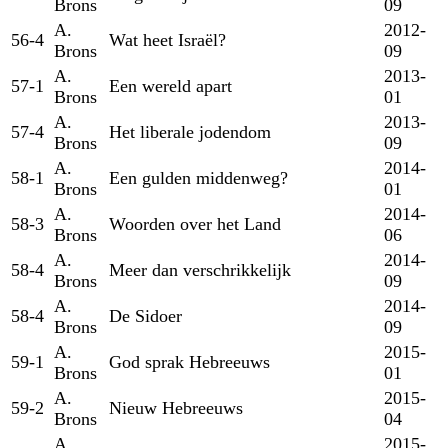
Brons
09
A.
2012-
56-4
Wat heet Israël?
Brons
09
A.
2013-
57-1
Een wereld apart
Brons
01
A.
2013-
57-4
Het liberale jodendom
Brons
09
A.
2014-
58-1
Een gulden middenweg?
Brons
01
A.
2014-
58-3
Woorden over het Land
Brons
06
A.
2014-
58-4
Meer dan verschrikkelijk
Brons
09
A.
2014-
58-4
De Sidoer
Brons
09
A.
2015-
59-1
God sprak Hebreeuws
Brons
01
A.
2015-
59-2
Nieuw Hebreeuws
Brons
04
A.
2015-