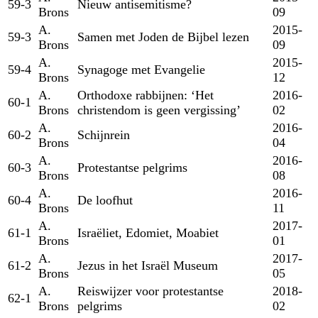
59-3
Nieuw antisemitisme?
Brons
09
A.
2015-
59-3
Samen met Joden de Bijbel lezen
Brons
09
A.
2015-
59-4
Synagoge met Evangelie
Brons
12
A.
Orthodoxe rabbijnen: ‘Het
2016-
60-1
Brons
christendom is geen vergissing’
02
A.
2016-
60-2
Schijnrein
Brons
04
A.
2016-
60-3
Protestantse pelgrims
Brons
08
A.
2016-
60-4
De loofhut
Brons
11
A.
2017-
61-1
Israëliet, Edomiet, Moabiet
Brons
01
A.
2017-
61-2
Jezus in het Israël Museum
Brons
05
A.
Reiswijzer voor protestantse
2018-
62-1
Brons
pelgrims
02