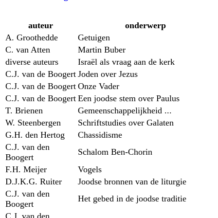
auteur
onderwerp
A. Groothedde
Getuigen
C. van Atten
Martin Buber
diverse auteurs
Israël als vraag aan de kerk
C.J. van de Boogert
Joden over Jezus
C.J. van de Boogert
Onze Vader
C.J. van de Boogert
Een joodse stem over Paulus
T. Brienen
Gemeenschappelijkheid ...
W. Steenbergen
Schriftstudies over Galaten
G.H. den Hertog
Chassidisme
C.J. van den
Schalom Ben-Chorin
Boogert
F.H. Meijer
Vogels
D.J.K.G. Ruiter
Joodse bronnen van de liturgie
C.J. van den
Het gebed in de joodse traditie
Boogert
C.J. van den