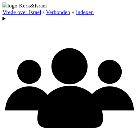
Vrede over Israël
/
Verbonden
»
indexen