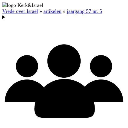
Vrede over Israël
»
artikelen
»
jaargang 57 nr. 5