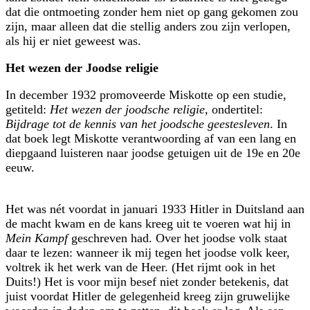
dat die ontmoeting zonder hem niet op gang gekomen zou
zijn, maar alleen dat die stellig anders zou zijn verlopen,
als hij er niet geweest was.
Het wezen der Joodse religie
In december 1932 promoveerde Miskotte op een studie,
getiteld:
Het wezen der joodsche religie
, ondertitel:
Bijdrage tot de kennis van het joodsche geestes­leven
. In
dat boek legt Miskotte verantwoording af van een lang en
diep­gaand luisteren naar joodse getuigen uit de 19e en 20e
eeuw.
Het was nét voordat in januari 1933 Hitler in Duitsland aan
de macht kwam en de kans kreeg uit te voeren wat hij in
Mein Kampf
geschreven had. Over het joodse volk staat
daar te lezen: wanneer ik mij tegen het joodse volk keer,
voltrek ik het werk van de Heer. (Het rijmt ook in het
Duits!) Het is voor mijn besef niet zonder betekenis, dat
juist voordat Hitler de gelegen­heid kreeg zijn gruwelijke