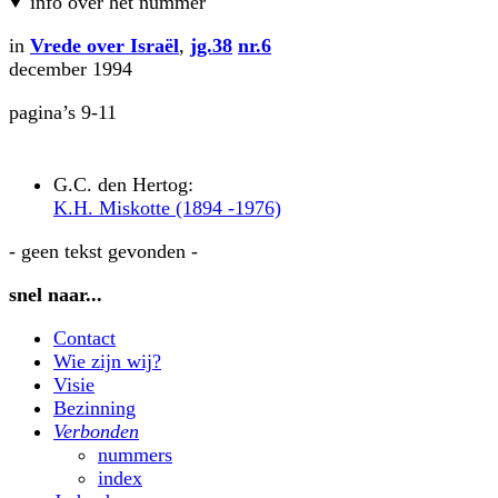
info over het nummer
in
Vrede over Israël
,
jg.38
nr.6
december 1994
pagina’s 9-11
G.C. den Hertog:
K.H. Miskotte (1894 -1976)
- geen tekst gevonden -
snel naar...
Contact
Wie zijn wij?
Visie
Bezinning
Verbonden
nummers
index