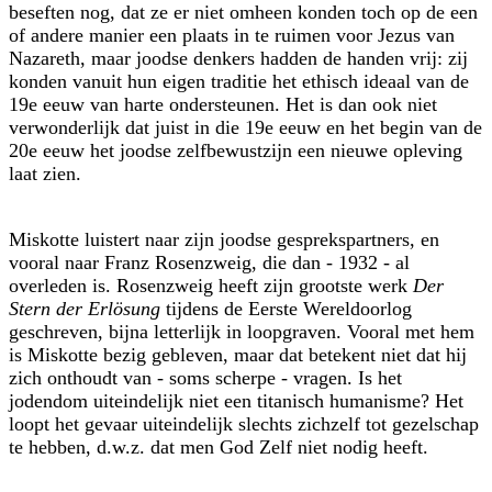
beseften nog, dat ze er niet omheen konden toch op de een
of andere manier een plaats in te ruimen voor Jezus van
Nazareth, maar joodse denkers hadden de handen vrij: zij
konden vanuit hun eigen traditie het ethisch ideaal van de
19e eeuw van harte ondersteunen. Het is dan ook niet
verwonderlijk dat juist in die 19e eeuw en het begin van de
20e eeuw het joodse zelfbewustzijn een nieuwe opleving
laat zien.
Miskotte luistert naar zijn joodse gesprekspartners, en
vooral naar Franz Rosenzweig, die dan - 1932 - al
overleden is. Rosenzweig heeft zijn grootste werk
Der
Stern der Erlösung
tijdens de Eerste Wereldoorlog
geschreven, bijna letterlijk in loopgraven. Vooral met hem
is Miskotte bezig gebleven, maar dat betekent niet dat hij
zich onthoudt van - soms scherpe - vragen. Is het
jodendom uiteindelijk niet een titanisch humanisme? Het
loopt het gevaar uiteindelijk slechts zichzelf tot gezelschap
te hebben, d.w.z. dat men God Zelf niet nodig heeft.