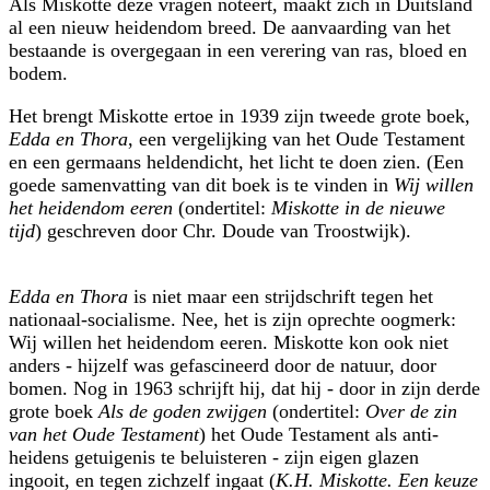
Als Miskotte deze vragen noteert, maakt zich in Duitsland
al een nieuw heidendom breed. De aanvaarding van het
bestaande is overgegaan in een verering van ras, bloed en
bodem.
Het brengt Miskotte ertoe in 1939 zijn tweede grote boek,
Edda en Thora
, een vergelijking van het Oude Testament
en een germaans helden­dicht, het licht te doen zien. (Een
goede samenvatting van dit boek is te vinden in
Wij willen
het heidendom eeren
(ondertitel:
Miskotte in de nieuwe
tijd
) geschreven door Chr. Doude van Troostwijk).
Edda en Thora
is niet maar een strijdschrift tegen het
nationaal-socialisme. Nee, het is zijn oprechte oogmerk:
Wij willen het heidendom eeren. Miskotte kon ook niet
anders - hijzelf was gefascineerd door de natuur, door
bomen. Nog in 1963 schrijft hij, dat hij - door in zijn derde
grote boek
Als de goden zwijgen
(ondertitel:
Over de zin
van het Oude Testament
) het Oude Testament als anti-
heidens getuigenis te beluisteren - zijn eigen glazen
ingooit, en tegen zichzelf ingaat (
K.H. Miskotte. Een keuze