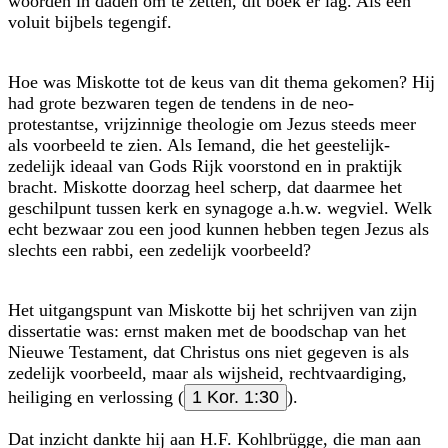
woorden in daden om te zetten, dit boek er lag. Als een
voluit bijbels tegengif.
Hoe was Miskotte tot de keus van dit thema gekomen? Hij
had grote bezwaren tegen de tendens in de neo-
protestantse, vrijzinnige theologie om Jezus steeds meer
als voorbeeld te zien. Als Iemand, die het geestelijk-
zedelijk ideaal van Gods Rijk voorstond en in praktijk
bracht. Miskotte door­zag heel scherp, dat daarmee het
geschilpunt tussen kerk en synagoge a.h.w. wegviel. Welk
echt bezwaar zou een jood kunnen hebben tegen Jezus als
slechts een rabbi, een zedelijk voorbeeld?
Het uitgangspunt van Miskotte bij het schrijven van zijn
dissertatie was: ernst maken met de boodschap van het
Nieuwe Testament, dat Christus ons niet gegeven is als
zedelijk voorbeeld, maar als wijsheid, rechtvaardiging,
heiliging en verlossing (
1 Kor. 1:30
).
Dat inzicht dankte hij aan H.F. Kohlbrügge, die man aan