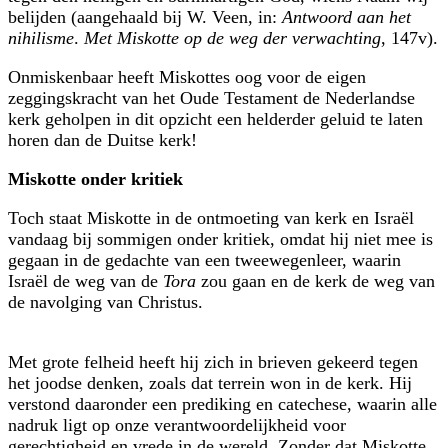
belijden (aangehaald bij W. Veen, in:
Antwoord aan het
nihilisme
.
Met Miskotte op de weg der verwachting
, 147v).
Onmiskenbaar heeft Miskottes oog voor de eigen
zeggingskracht van het Oude Testament de Nederlandse
kerk geholpen in dit opzicht een helderder geluid te laten
horen dan de Duitse kerk!
Miskotte onder kritiek
Toch staat Miskotte in de ontmoeting van kerk en Israël
vandaag bij sommigen onder kritiek, omdat hij niet mee is
gegaan in de gedachte van een tweewegenleer, waarin
Israël de weg van de
Tora
zou gaan en de kerk de weg van
de navolging van Christus.
Met grote felheid heeft hij zich in brieven gekeerd tegen
het joodse denken, zoals dat terrein won in de kerk. Hij
verstond daaronder een prediking en catechese, waarin alle
nadruk ligt op onze verantwoordelijkheid voor
gerechtigheid en vrede in de wereld. Zonder dat Miskotte