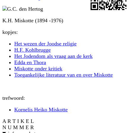
K.H. Miskotte (1894 -1976)
kopjes:
Het wezen der Joodse religie
H.F. Kohlbrugge
Het Jodendom als vraag aan de kerk
Edda en Thora
Miskotte onder kritiek
Toegankelijke literatuur van en over Miskotte
trefwoord:
Kornelis Heiko Miskotte
A R T I K E L
N U M M E R