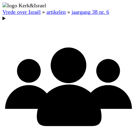
Vrede over Israël
»
artikelen
»
jaargang 38 nr. 6