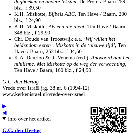
dagboeken en andere teksten
, De Prom / Baarn 259
blz., f 39,50
K.H. Miskotte,
Bijbels ABC
, Ten Have / Baarn, 200
blz., f 24,90
K.H. Miskotte,
Als een die dient
, Ten Have / Baarn,
348 blz., f 29,90
Chr. Doude van Troostwijk e.a.
‘Wij willen het
heidendom eeren’. Miskotte in de ‘nieuwe tijd’
, Ten
Have / Baarn, 252 blz., f 34,50
K.A. Deurloo & R. Venema (red.),
Antwoord aan het
nihilisme. Met Miskotte op de weg der verwachting
,
Ten Have / Baarn, 160 blz., f 24,90
G.C. den Hertog
Vrede over Israël jrg. 38 nr. 6 (1994-12)
www.kerkenisrael.nl/vrede-over-israel
▶
◀
info over het artikel
G.C. den Hertog