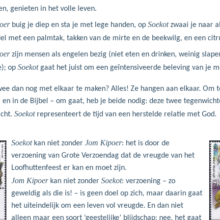
en, genieten in het volle leven.
oer
Soekot
buig je diep en sta je met lege handen, op
zwaai je naar a
l met een palmtak, takken van de mirte en de beekwilg, en een citr
oer
zijn mensen als engelen bezig (niet eten en drinken, weinig slapen
Soekot
); op
gaat het juist om een geïntensiveerde beleving van je me
ee dan nog met elkaar te maken? Alles! Ze hangen aan elkaar. Om t
 en in de Bijbel – om gaat, heb je beide nodig: deze twee tegenwicht
Soekot
cht.
representeert de tijd van een herstelde relatie met God.
Soekot
Jom Kipoer
kan niet zonder
: het is door de
verzoening van Grote Verzoendag dat de vreugde van het
Loofhutten­feest er kan en moet zijn.
Jom Kipoer
Soekot
kan niet zonder
: verzoening – zo
geweldig als die is! – is geen doel op zich, maar daarin gaat
het uit­eindelijk om een leven vol vreugde. En dan niet
alleen maar een soort ‘geestelijke’ blijdschap; nee, het gaat