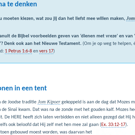
na te denken
Jom
ou moeten kiezen, wat zou jij dan het liefst mee willen maken,
anuit de Bijbel voorbeelden geven van ‘dienen met vreze’ en van
’? Denk ook aan het Nieuwe Testament.
(Om je op weg te helpen, 
ld:
1 Petrus 1:6-8
en
vers 17
)
nen in een tent
Jom Kipoer
 de Joodse traditie
gekoppeld is aan de dag dat Mozes m
n de Sinaï kwam. Dat was na de zonde met het gouden kalf. Mozes hee
. De HERE heeft zich laten verbidden en niet alleen gezegd dat Hij h
elfs ook beloofd dat Hij zelf met hen mee zal gaan (
Ex. 33:12-17
).
e toen gebouwd moest worden, was daarvan het