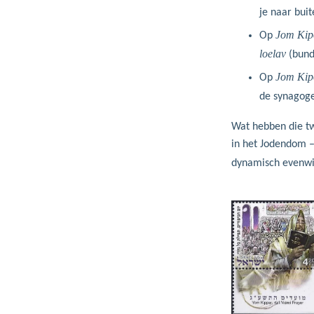
je naar buit
Jom Kip
Op
loelav
(bunde
Jom Kip
Op
de synagoge
Wat hebben die tw
in het Jodendom –
dynamisch evenwi