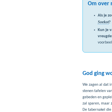
Om over 
Als je z
Soekot
?
Kun je v
vreugde
voorbee
God ging wo
We zagen al dat in
stenen tafelen va
gebeden en gepleit
zal sparen, maar z
De tabernakel di