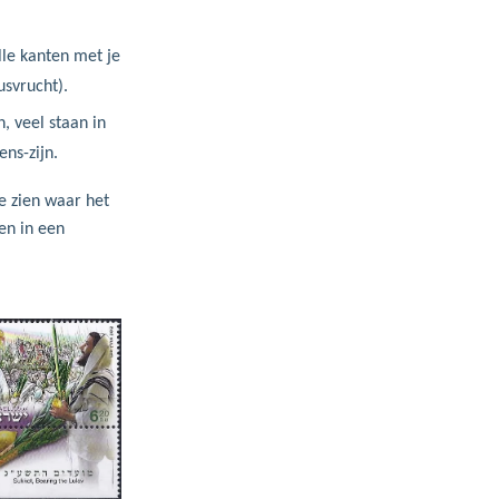
lle kanten met je
usvrucht).
, veel staan in
ns-zijn.
e zien waar het
en in een