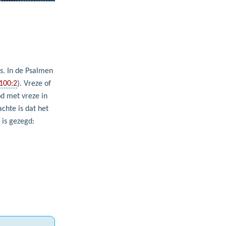
. In de Psalmen
100:2
). Vreze of
od met vreze in
chte is dat het
 is gezegd: