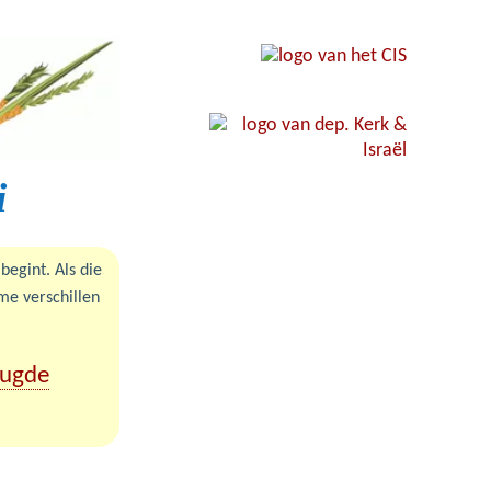
i
begint. Als die
rme verschillen
eugde