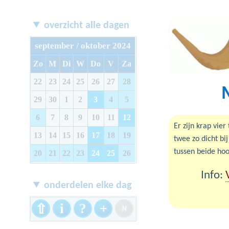
overzicht alle dagen
september / oktober 2024
Zo
M
Di
W
Do
V
Za
22
23
24
25
26
27
28
29
30
1
2
3
4
5
6
7
8
9
10
11
12
Er zijn krap vie
13
14
15
16
17
18
19
twee zo dicht bij
tussen beide hoo
20
21
22
23
24
25
26
Info:
onderdelen elke dag
i
?
+
⇧
Ｎ