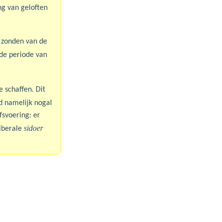
ng van geloften
l zonden van de
de periode van
e schaffen. Dit
 namelijk nogal
svoering: er
sidoer
iberale