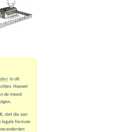
drei
. In dit
ichten. Hoewel
an de meest
olgen.
t, niet die aan
 legale formule
) veranderden