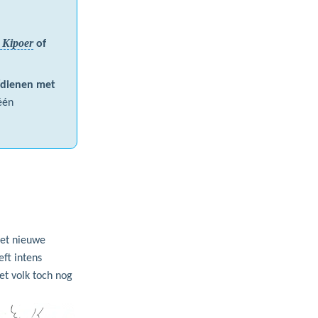
 Kipoer
of
 ‘dienen met
één
et nieuwe
ft intens
et volk toch nog