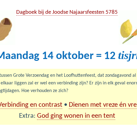
Dagboek bij de Joodse Najaarsfeesten 5785
tisjr
Maandag 14 oktober = 12
r tussen Grote Verzoendag en het Loofhuttenfeest, dat zondagavond al 
 elkaar liggen zal er wel een verbinding zijn? Er zijn in elk geval eno
gtijdagen. Hoe verhouden ze zich?
Verbinding en contrast
•
Dienen met vreze én vr
Extra:
God ging wonen in een tent