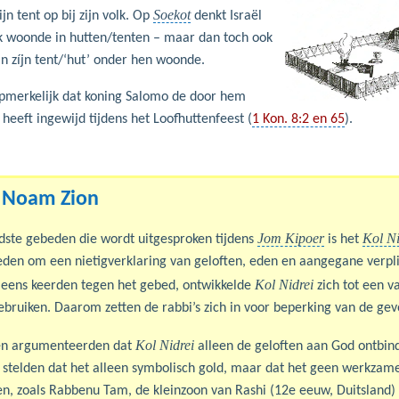
Soekot
jn tent op bij zijn volk. Op
denkt Israël
k woonde in hutten/tenten – maar dan toch ook
n zíjn tent/‘hut’ onder hen woonde.
 opmerkelijk dat koning Salomo de door hem
eeft ingewijd tijdens het Loofhuttenfeest (
1 Kon. 8:2 en 65
).
. Noam Zion
Jom Kipoer
Kol Ni
dste gebeden die wordt uitgesproken tijdens
is het
den om een nietigverklaring van geloften, eden en aangegane verpl
Kol Nidrei
l eens keerden tegen het gebed, ontwikkelde
zich tot een v
ebruiken. Daarom zetten de rabbi’s zich in voor beperking van de gev
Kol Nidrei
n argumenteerden dat
alleen de geloften aan God ontbind
stelden dat het alleen symbolisch gold, maar dat het geen werkzame
n, zoals Rabbenu Tam, de kleinzoon van Rashi (12e eeuw, Duitsland