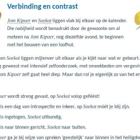
Verbinding en contrast
Jom Kipoer
Soekot
en
liggen vlak bij elkaar op de kalender.
Die nabij­heid wordt benadrukt door de gewoonte om al
Jom Kipoer
meteen na
, nog diezelfde avond, te beginnen
met het bouwen van een loofhut.
Soekot
en
liggen mijlenver uit elkaar als je kijkt naar wat er gebeurt
g geweest met intensief zelfonderzoek, met smeekbeden om vergevin
om Kipoer
zelf gaat heel diep. Maar dan rol je eigenlijk zo van het en
oer
Soekot
wordt streng gevast, op
volop geféést!
Soekot
is een dag van introspectie en inkeer, op
móét je blij zijn.
Soekot
is ingetogen,
uitbundig.
Soekot
is naar binnen gericht,
naar buiten.
oer
ga je bij wijze van spreken ‘geestelijk’ naar binnen in het heilig