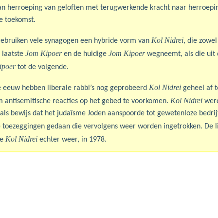
an herroeping van geloften met terugwerkende kracht naar herroepi
e toekomst.
Kol Nidrei
ebruiken vele synagogen een hybride vorm van
, die zowe
Jom Kipoer
Jom Kipoer
 laatste
en de huidige
wegneemt, als die uit 
ipoer
tot de volgende.
Kol Nidrei
e eeuw hebben liberale rabbi’s nog geprobeerd
geheel af t
Kol Nidrei
m antisemitische reacties op het gebed te voorkomen.
werd
ls bewijs dat het judaïsme Joden aanspoorde tot gewetenloze bedrijf
e toezeggingen gedaan die vervolgens weer worden ingetrokken. De l
Kol Nidrei
de
echter weer, in 1978.