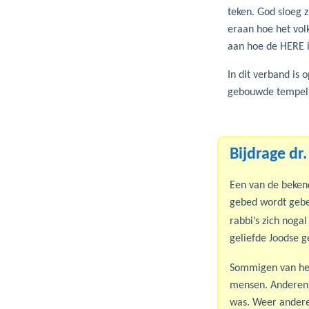
teken. God sloeg zi
eraan hoe het vol
aan hoe de HERE i
In dit verband is
gebouwde tempel h
Bijdrage dr
Een van de beken
gebed wordt gebe
rabbi’s zich noga
geliefde Joodse g
Sommigen van he
mensen. Anderen 
was. Weer andere