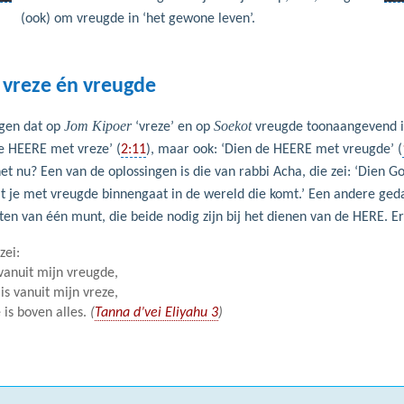
(ook) om vreugde in ‘het gewone leven’.
 vreze én vreugde
Jom Kipoer
Soekot
ggen dat op
‘vreze’ en op
vreugde toonaangevend is
e HEERE met vreze’ (
2:11
), maar ook: ‘Dien de HEERE met vreugde’ (
et nu? Een van de oplossingen is die van rabbi Acha, die zei: ‘Dien G
t je met vreugde binnengaat in de wereld die komt.’ Een andere geda
en van één munt, die beide nodig zijn bij het dienen van de HERE. Er
zei:
 vanuit mijn vreugde,
is vanuit mijn vreze,
 is boven alles.
(
Tanna d’vei Eliyahu 3
)