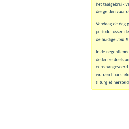
het taalgebruik v
die gelden voor d
Vandaag de dag g
periode tussen de
Jom K
de huidige
In de negentiend
deden ze deels o
eens aangevoerd a
worden financiël
(liturgie) herstel