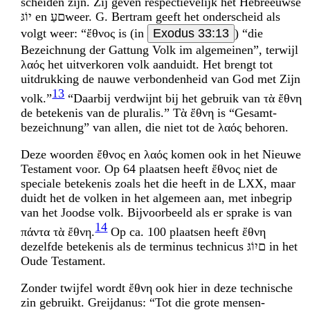
scheiden zijn. Zij geven respectievelijk het Hebreeuwse
גּוֹי
en
עַם
weer. G. Bertram geeft het onder­scheid als
volgt weer: “ἔθνος is (in
Exodus 33:13
) “die
Bezeichnung der Gattung Volk im algemeinen”, terwijl
λαός het uitverkoren volk aanduidt. Het brengt tot
uitdrukking de nauwe verbondenheid van God met Zijn
13
volk.”
“Daarbij verdwijnt bij het gebruik van τὰ ἔθνη
de betekenis van de pluralis.” Τὰ ἔθνη is “Gesamt­
bezeichnung” van allen, die niet tot de λαός behoren.
Deze woorden ἔθνος en λαός komen ook in het Nieuwe
Testament voor. Op 64 plaatsen heeft ἔθνος niet de
speciale betekenis zoals het die heeft in de LXX, maar
duidt het de volken in het algemeen aan, met inbegrip
van het Joodse volk. Bijvoorbeeld als er sprake is van
14
πάντα τὰ ἔθνη.
Op ca. 100 plaatsen heeft ἔθνη
dezelfde betekenis als de terminus technicus
גּוֹיִם
in het
Oude Testament.
Zonder twijfel wordt ἔθνη ook hier in deze technische
zin gebruikt. Greijdanus: “Tot die grote mensen­