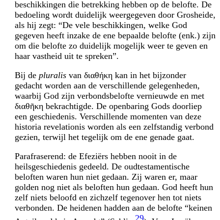
beschikkingen die betrekking hebben op de belofte. De
bedoeling wordt duidelijk weergegeven door Grosheide,
als hij zegt: “De vele beschikkingen, welke God
gegeven heeft inzake de ene bepaalde belofte (enk.) zijn
om die belofte zo duidelijk mogelijk weer te geven en
haar vastheid uit te spreken”.
Bij de
pluralis
van διαθήκη kan in het bijzonder
gedacht worden aan de verschillende gelegenheden,
waarbij God zijn verbondsbelofte vernieuwde en met
διαθῆκη bekrachtig­de. De openbaring Gods doorliep
een geschiedenis. Verschillende momenten van deze
historia revelationis worden als een zelfstandig verbond
gezien, terwijl het tegelijk om de ene genade gaat.
Parafraserend: de Efeziërs hebben nooit in de
heilsgeschiedenis gedeeld. De oud­testamentische
beloften waren hun niet gedaan. Zij waren er, maar
golden nog niet als beloften hun gedaan. God heeft hun
zelf niets beloofd en zichzelf tegenover hen tot niets
verbonden. De heidenen hadden aan de belofte “keinen
29