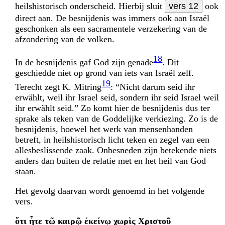
heilshistorisch onderscheid. Hierbij sluit
vers 12
ook
direct aan. De besnijdenis was immers ook aan Israël
geschonken als een sacramentele verzekering van de
afzondering van de volken.
18
In de besnijdenis gaf God zijn genade
. Dit
geschiedde niet op grond van iets van Israël zelf.
19
Terecht zegt K. Mitring
: “Nicht darum seid ihr
erwählt, weil ihr Israel seid, sondern ihr seid Israel weil
ihr erwählt seid.” Zo komt hier de besnijdenis dus ter
sprake als teken van de Goddelijke verkiezing. Zo is de
besnijdenis, hoewel het werk van mensen­handen
betreft, in heilshistorisch licht teken en zegel van een
allesbeslissende zaak. Onbesneden zijn betekende niets
anders dan buiten de relatie met en het heil van God
staan.
Het gevolg daarvan wordt genoemd in het volgende
vers.
ὅτι ἦτε τῷ καιρῷ ἐκείνῳ χωρὶς Χριστοῦ