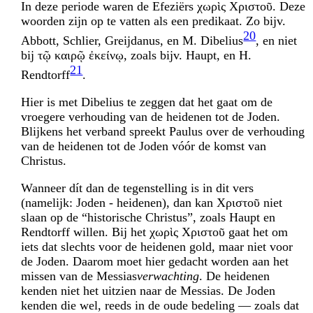
In deze periode waren de Efeziërs χωρὶς Χριστοῦ. Deze
woorden zijn op te vatten als een predikaat. Zo bijv.
20
Abbott, Schlier, Greijdanus, en M. Dibelius
, en niet
bij τῷ καιρῷ ἐκείνῳ, zoals bijv. Haupt, en H.
21
Rendtorff
.
Hier is met Dibelius te zeggen dat het gaat om de
vroegere verhouding van de heidenen tot de Joden.
Blijkens het verband spreekt Paulus over de verhouding
van de heidenen tot de Joden vóór de komst van
Christus.
Wanneer dít dan de tegenstelling is in dit vers
(namelijk: Joden - heidenen), dan kan Χριστοῦ niet
slaan op de “historische Christus”, zoals Haupt en
Rendtorff willen. Bij het χωρὶς Χριστοῦ gaat het om
iets dat slechts voor de heidenen gold, maar niet voor
de Joden. Daarom moet hier gedacht worden aan het
missen van de Messias
verwachting
. De heidenen
kenden niet het uitzien naar de Messias. De Joden
kenden die wel, reeds in de oude bedeling — zoals dat