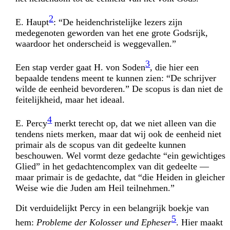
2
E. Haupt
: “De heidenchristelijke lezers zijn
medegenoten geworden van het ene grote Godsrijk,
waardoor het onderscheid is weggevallen.”
3
Een stap verder gaat H. von Soden
, die hier een
bepaalde tendens meent te kunnen zien: “De schrijver
wilde de eenheid bevorderen.” De scopus is dan niet de
feitelijkheid, maar het ideaal.
4
E. Percy
merkt terecht op, dat we niet alleen van die
tendens niets merken, maar dat wij ook de eenheid niet
primair als de scopus van dit gedeelte kunnen
beschouwen. Wel vormt deze gedachte “ein gewichtiges
Glied” in het gedachtencomplex van dit gedeelte —
maar primair is de gedachte, dat “die Heiden in gleicher
Weise wie die Juden am Heil teilnehmen.”
Dit verduidelijkt Percy in een belangrijk boekje van
5
hem:
Probleme der Kolosser und Epheser
. Hier maakt