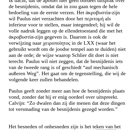
Ik dacht, dat de apostel hier geen oordeel uitsprak over
de besnijdenis, omdat dat in zou gaan tegen de hele
bedoeling van de eerste verzen. Het ἀκροβυστία-zijn
wil Paulus niet verzachten door het περιτομή als
inferieur voor te stellen, maar integendeel; hij wil de
volle nadruk leggen op de ellende­toestand die met het
ἀκροβυστία-zijn gegeven is. Daarom is ook de
verwijzing naar χειροποίητος in de LXX (waar het
gebruikt wordt om de joodse tempel aan te duiden) niet
aan de orde; de wijze waarop Schlier dit doet is niet
terecht. Paulus wil niet zeggen, dat de besnijdenis iets
van de tweede rang is of geschiedt “auf mechanisch
außeren Weg”. Het gaat om de tegenstelling, die wij de
volgende keer zullen behandelen.
Paulus geeft zonder meer aan hoe de besnijdenis plaats
vond, zonder dat hij er enig oordeel over uitspreekt.
Calvijn: “Zo dwalen dan zij die menen dat deze dingen
tot versmading van de besnijdenis gezegd worden.”
Het besneden of onbesneden zijn is het teken van het