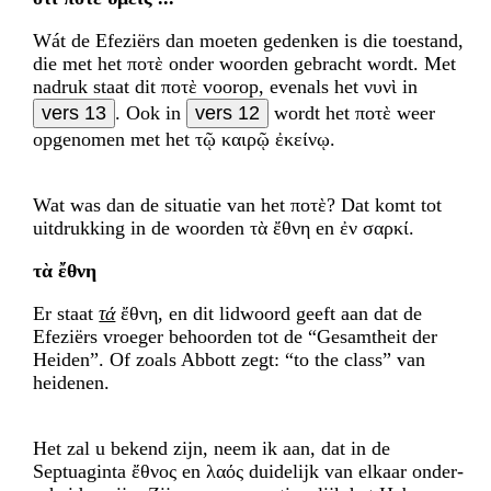
Wát de Efeziërs dan moeten gedenken is die toestand,
die met het ποτὲ onder woorden gebracht wordt. Met
nadruk staat dit ποτὲ voorop, evenals het νυνὶ in
vers 13
. Ook in
vers 12
wordt het ποτὲ weer
opgenomen met het τῷ καιρῷ ἐκείνῳ.
Wat was dan de situatie van het ποτὲ? Dat komt tot
uitdrukking in de woorden τὰ ἔθνη en ἐν σαρκί.
τὰ ἔθνη
Er staat
τά
ἔθνη, en dit lidwoord geeft aan dat de
Efeziërs vroeger behoorden tot de “Gesamtheit der
Heiden”. Of zoals Abbott zegt: “to the class” van
heidenen.
Het zal u bekend zijn, neem ik aan, dat in de
Septuaginta ἔθνος en λαός duidelijk van elkaar onder­