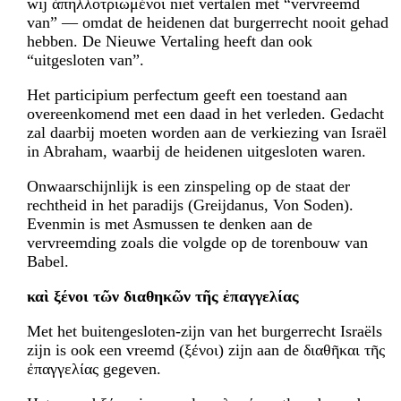
wij ἀπηλλοτριωμένοι niet vertalen met “vervreemd
van” — omdat de heidenen dat burgerrecht nooit gehad
hebben. De Nieuwe Vertaling heeft dan ook
“uitgesloten van”.
Het participium perfectum geeft een toestand aan
overeenkomend met een daad in het verleden. Gedacht
zal daarbij moeten worden aan de verkiezing van Israël
in Abraham, waarbij de heidenen uitgesloten waren.
Onwaarschijnlijk is een zinspeling op de staat der
rechtheid in het paradijs (Greij­danus, Von Soden).
Evenmin is met Asmussen te denken aan de
vervreemding zoals die volgde op de torenbouw van
Babel.
καὶ ξένοι τῶν διαθηκῶν τῆς ἐπαγγελίας
Met het buitengesloten-zijn van het burgerrecht Israëls
zijn is ook een vreemd (ξένοι) zijn aan de διαθῆκαι τῆς
ἐπαγγελίας gegeven.