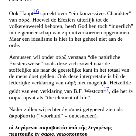
16
Ook Haupt
spreekt over “ein konzessives Charakter”
van σάρξ. Hoewel de Efeziërs uiterlijk tot de
volkerenwereld behoren, heeft God hen toch “innerlich”
in de gemeen­schap van zijn uitverkorenen opgenomen.
Maar een idealisme is hier in het geheel niet aan de
orde.
Asmussen wil onder σάρξ verstaan “die natürliche
Existenzweise” zoals deze zich zowel naar de
stoffelijke als naar de geestelijke kant in het totaal van
de mens doet gelden. Ook deze interpretatie is bij de
letterlijke verklaring van σάρξ niet mogelijk. Hetzelfde
17
geldt van een verklaring van B.F. Westcott
, die het ἐν
σαρκί opvat als “the element of life”.
Nader zullen wij echter ἐν σαρκί getypeerd zien als
ἀκροβυστία (“voorhuid” = onbesneden).
οἱ λεγόμενοι ἀκροβυστία ὑπὸ τῆς λεγομένης
περιτομῆς ἐν σαρκὶ χειροποιήτου