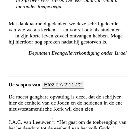
te zijn over vers 18-19. De tekst daarvan vindt u
hier­onder toegevoegd.
Met dankbaarheid gedenken we deze schriftgeleerde,
van wie we als kerken — en vooral ook als studenten
— in zijn korte leven zoveel ontvangen hebben. Moge
hij hierdoor nog spreken nadat hij gestorven is.
Deputaten Evangelieverkondiging onder Israël
De scopus van
Efeziërs 2:11-22
De meest gangbare opvatting is deze, dat de schrijver
hier de eenheid van de Joden en de heidenen in de ene
nieuwtestamentische Kerk wil doen zien.
1
J.A.C. van Leeuwen
: “Het gaat om de toebrenging van
het heidendom tot de eenheid van het volk Gods.”