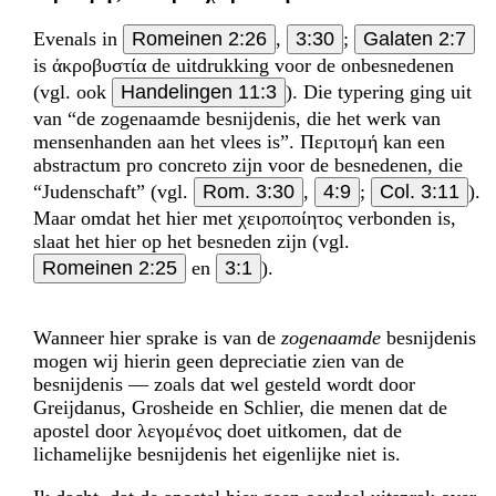
Evenals in
Romeinen 2:26
,
3:30
;
Galaten 2:7
is ἀκροβυστία de uitdrukking voor de onbesnedenen
(vgl. ook
Handelingen 11:3
). Die typering ging uit
van “de zogenaamde besnijdenis, die het werk van
mensen­handen aan het vlees is”. Περιτομή kan een
abstractum pro concreto zijn voor de besnedenen, die
“Judenschaft” (vgl.
Rom. 3:30
,
4:9
;
Col. 3:11
).
Maar omdat het hier met χειροποίητος verbonden is,
slaat het hier op het besneden zijn (vgl.
Romeinen 2:25
en
3:1
).
Wanneer hier sprake is van de
zogenaamde
besnijdenis
mogen wij hierin geen depreciatie zien van de
besnijdenis — zoals dat wel gesteld wordt door
Greijdanus, Grosheide en Schlier, die menen dat de
apostel door λεγομένος doet uitkomen, dat de
lichamelijke besnijdenis het eigenlijke niet is.