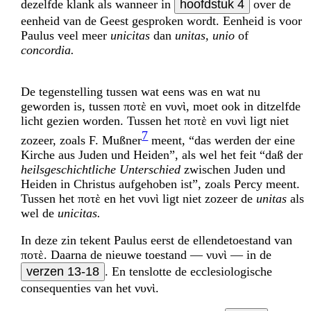
dezelfde klank als wanneer in
hoofdstuk 4
over de
eenheid van de Geest gesproken wordt. Eenheid is voor
Paulus veel meer
unicitas
dan
unitas, unio
of
concordia.
De tegenstelling tussen wat eens was en wat nu
geworden is, tussen ποτὲ en νυνὶ, moet ook in ditzelfde
licht gezien worden. Tussen het ποτὲ en νυνὶ ligt niet
7
zozeer, zoals F. Mußner
meent, “das werden der eine
Kirche aus Juden und Heiden”, als wel het feit “daß der
heilsgeschichtliche Unterschied
zwischen Juden und
Heiden in Christus aufgehoben ist”, zoals Percy meent.
Tussen het ποτὲ en het νυνὶ ligt niet zozeer de
unitas
als
wel de
unicitas.
In deze zin tekent Paulus eerst de ellendetoestand van
ποτὲ. Daarna de nieuwe toestand — νυνὶ — in de
verzen 13-18
. En tenslotte de ecclesiologische
consequenties van het νυνὶ.