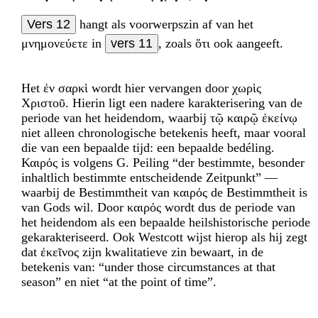
Vers 12
hangt als voorwerpszin af van het
μνημονεύετε in
vers 11
, zoals ὅτι ook aangeeft.
Het ἐν σαρκὶ wordt hier vervangen door χωρὶς
Χριστοῦ. Hierin ligt een nadere karakteri­sering van de
periode van het heidendom, waarbij τῷ καιρῷ ἐκείνῳ
niet alleen chrono­logische betekenis heeft, maar vooral
die van een bepaalde tijd: een bepaalde bedéling.
Καιρός is volgens G. Peiling “der bestimmte, besonder
inhaltlich bestimmte entscheidende Zeitpunkt” —
waarbij de Bestimmtheit van καιρός de Bestimmtheit is
van Gods wil. Door καιρός wordt dus de periode van
het heidendom als een bepaalde heilshistorische peri­ode
gekarakteriseerd. Ook Westcott wijst hierop als hij zegt
dat ἐκεῖνος zijn kwalitatieve zin bewaart, in de
betekenis van: “under those circumstances at that
season” en niet “at the point of time”.