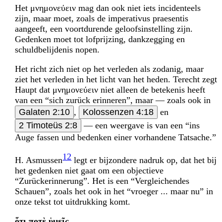
Het μνημονεύειν mag dan ook niet iets incidenteels
zijn, maar moet, zoals de imperativus praesentis
aangeeft, een voortdurende geloofsinstelling zijn.
Gedenken moet tot lofprijzing, dankzegging en
schuldbelijdenis nopen.
Het richt zich niet op het verleden als zodanig, maar
ziet het verleden in het licht van het heden. Terecht zegt
Haupt dat μνημονεύειν niet alleen de betekenis heeft
van een “sich zurück erinneren”, maar — zoals ook in
Galaten 2:10
,
Kolossenzen 4:18
en
2 Timoteüs 2:8
— een weergave is van een “ins
Auge fassen und bedenken einer vorhandene Tatsache.”
12
H. Asmussen
legt er bijzondere nadruk op, dat het bij
het gedenken niet gaat om een objectieve
“Zurückerinnerung”. Het is een “Vergleichendes
Schauen”, zoals het ook in het “vroeger ... maar nu” in
onze tekst tot uitdrukking komt.
ὅτι ποτὲ ὑμεῖς ...