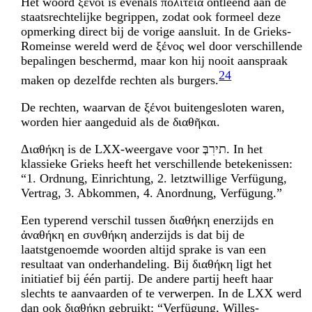
Het woord ξένοι is evenals πολιτεία ontleend aan de
staatsrechtelijke begrippen, zodat ook formeel deze
opmerking direct bij de vorige aansluit. In de Grieks-
Romeinse wereld werd de ξένος wel door verschillende
bepalingen beschermd, maar kon hij nooit aanspraak
24
maken op dezelfde rechten als burgers.
De rechten, waarvan de ξένοι buitengesloten waren,
worden hier aangeduid als de διαθῆκαι.
Διαθήκη is de LXX-weergave voor
בְּרִית
. In het
klassieke Grieks heeft het verschillende betekenissen:
“1. Ordnung, Einrichtung, 2. letztwillige Verfügung,
Vertrag, 3. Abkommen, 4. Anordnung, Verfügung.”
Een typerend verschil tussen διαθήκη enerzijds en
ἀναθήκη en συνθήκη anderzijds is dat bij de
laatstgenoemde woorden altijd sprake is van een
resultaat van onderhandeling. Bij διαθήκη ligt het
initiatief bij één partij. De andere partij heeft haar
slechts te aan­vaarden of te verwerpen. In de LXX werd
dan ook διαθήκη gebruikt: “Verfügung, Willes­