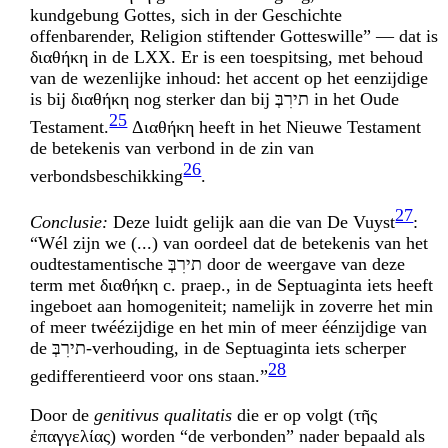
kundgebung Gottes, sich in der Geschichte
offenbarender, Religion stiftender Gotteswille” — dat is
διαθήκη in de LXX. Er is een toespitsing, met behoud
van de wezenlijke inhoud: het accent op het eenzijdige
is bij διαθήκη nog sterker dan bij
בְּרִית
in het Oude
25
Testa­ment.
Διαθήκη heeft in het Nieuwe Testament
de betekenis van verbond in de zin van
26
verbondsbeschikking
.
27
Conclusie:
Deze luidt gelijk aan die van De Vuyst
:
“Wél zijn we (...) van oordeel dat de betekenis van het
oudtestamentische
בְּרִית
door de weergave van deze
term met διαθήκη c. praep., in de Septuaginta iets heeft
ingeboet aan homogeniteit; namelijk in zoverre het min
of meer twéézijdige en het min of meer éénzijdige van
de
בְּרִית
-verhouding, in de Septuaginta iets scherper
28
gedifferentieerd voor ons staan.”
Door de
genitivus qualitatis
die er op volgt (τῆς
ἐπαγγελίας) worden “de verbonden” nader bepaald als