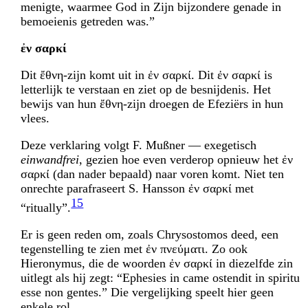
menigte, waarmee God in Zijn bijzondere genade in
bemoeienis getreden was.”
ἐν σαρκί
Dit ἔθνη-zijn komt uit in ἐν σαρκί. Dit ἐν σαρκί is
letterlijk te verstaan en ziet op de besnijdenis. Het
bewijs van hun ἔθνη-zijn droegen de Efeziërs in hun
vlees.
Deze verklaring volgt F. Mußner — exegetisch
einwandfrei
, gezien hoe even verderop opnieuw het ἐν
σαρκί (dan nader bepaald) naar voren komt. Niet ten
onrechte para­fraseert S. Hansson ἐν σαρκί met
15
“ritually”.
Er is geen reden om, zoals Chrysostomos deed, een
tegenstelling te zien met ἐν πνεύματι. Zo ook
Hieronymus, die de woorden ἐν σαρκί in diezelfde zin
uitlegt als hij zegt: “Ephesies in came ostendit in spiritu
esse non gentes.” Die vergelijking speelt hier geen
enkele rol.