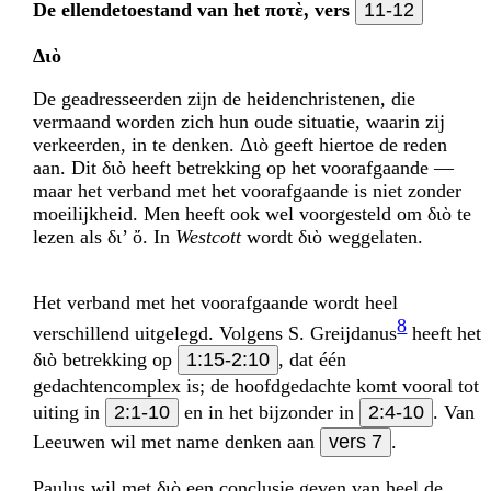
De ellendetoestand van het ποτὲ, vers
11-12
Διὸ
De geadresseerden zijn de heidenchristenen, die
vermaand worden zich hun oude situatie, waarin zij
verkeerden, in te denken. Διὸ geeft hiertoe de reden
aan. Dit διὸ heeft betrekking op het voorafgaande —
maar het verband met het voorafgaande is niet zonder
moeilijkheid. Men heeft ook wel voorgesteld om διὸ te
lezen als δι’ ὄ. In
Westcott
wordt διὸ weggelaten.
Het verband met het voorafgaande wordt heel
8
verschillend uitgelegd. Volgens S. Greij­danus
heeft het
διὸ betrekking op
1:15-2:10
, dat één
gedachtencomplex is; de hoofd­gedachte komt vooral tot
uiting in
2:1-10
en in het bijzonder in
2:4-10
. Van
Leeuwen wil met name denken aan
vers 7
.
Paulus wil met διὸ een conclusie geven van heel de