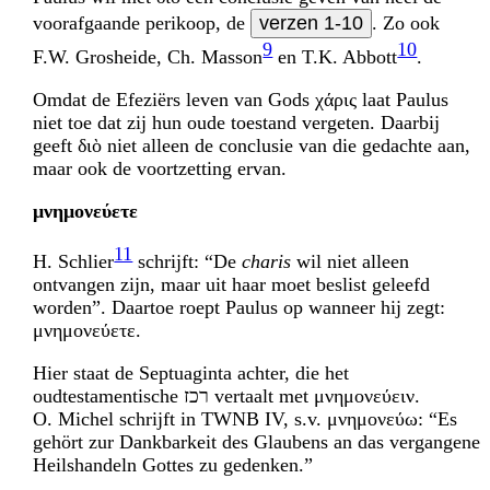
voorafgaande perikoop, de
verzen 1-10
. Zo ook
9
10
F.W. Grosheide, Ch. Masson
en T.K. Abbott
.
Omdat de Efeziërs leven van Gods χάρις laat Paulus
niet toe dat zij hun oude toestand vergeten. Daarbij
geeft διὸ niet alleen de conclusie van die gedachte aan,
maar ook de voortzetting ervan.
μνημονεύετε
11
H. Schlier
schrijft: “De
charis
wil niet alleen
ontvangen zijn, maar uit haar moet beslist geleefd
worden”. Daartoe roept Paulus op wanneer hij zegt:
μνημονεύετε.
Hier staat de Septuaginta achter, die het
oudtestamentische
זכר
vertaalt met μνημονεύειν.
O. Michel schrijft in TWNB IV, s.v. μνημονεύω: “Es
gehört zur Dankbarkeit des Glaubens an das vergangene
Heilshandeln Gottes zu gedenken.”