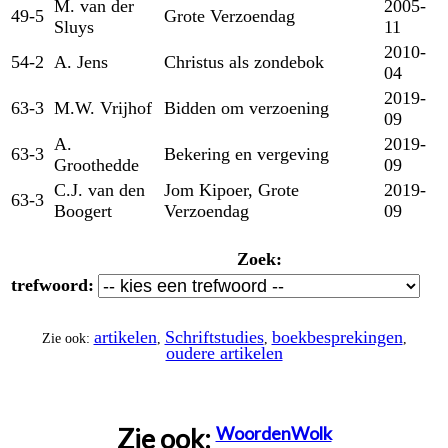
M. van der
2005-
49-5
Grote Verzoendag
Sluys
11
2010-
54-2
A. Jens
Christus als zondebok
04
2019-
63-3
M.W. Vrijhof
Bidden om verzoening
09
A.
2019-
63-3
Bekering en vergeving
Groothedde
09
C.J. van den
Jom Kipoer, Grote
2019-
63-3
Boogert
Verzoendag
09
Zoek:
trefwoord:
artikelen
Schriftstudies
boekbesprekingen
Zie ook:
,
,
,
oudere artikelen
Zie ook:
WoordenWolk