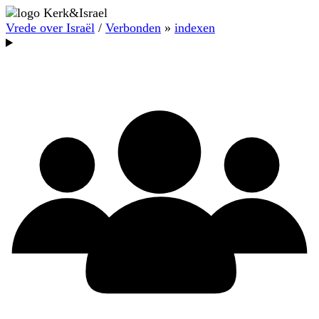
Vrede over Israël
/
Verbonden
»
indexen