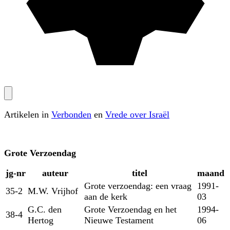
Artikelen in
Verbonden
en
Vrede over Israël
Grote Verzoendag
jg‑nr
auteur
titel
maand
Grote verzoendag: een vraag
1991-
35-2
M.W. Vrijhof
aan de kerk
03
G.C. den
Grote Verzoendag en het
1994-
38-4
Hertog
Nieuwe Testament
06