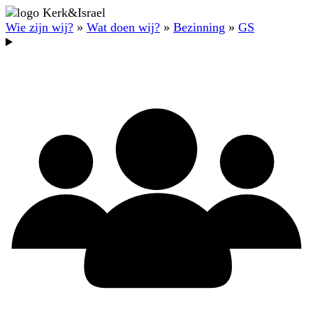
Wie zijn wij?
»
Wat doen wij?
»
Bezinning
»
GS