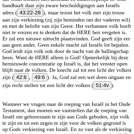
handhaaft daar zijn zware beschuldigingen aan Israëls
adres (
43:22-28
), maar troost het volk met zijn trouw
aan zijn verkiezing (zij zijn beminden om der vaderen wil)
en met de belofte van zijn Geest. Het verbannen volk hoeft
niet te vrezen en te denken dat de HERE hen vergeten is.
Er zal een nieuwe uittocht plaatsvinden. God geeft zijn eer
aan geen ander. Geen enkele macht zal Israëls lot bepalen.
God leidt zijn volk ook door de nacht van de ballingschap
heen. Want de HERE alleen is God! Opmerkelijk bij deze
hernieuwde concentratie op Israël is, dat het venster open
blijft naar de volken. De knecht zal tot een licht der volken
zijn (
42:6
,
49:6
). Ja, God zal een wet doen uitgaan en
zijn recht stellen tot een licht der volken (
51:4v
).
Wanneer we vragen naar de roeping van Israël in het Oude
Testament, dan moeten we vaststellen dat de roeping van
Israël om gehoorzaam te zijn aan Gods geboden, zijn volk
te zijn en tot een zegen te zijn voor de volken gegrond is
op Gods verkiezing van Israël. En zo vast als de verkiezing