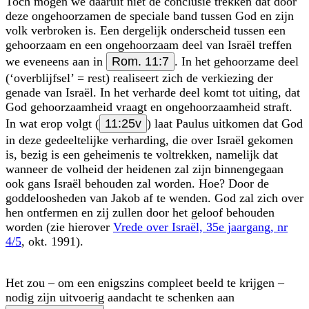
Toch mogen we daaruit niet de conclusie trekken dat door
deze ongehoorzamen de speciale band tussen God en zijn
volk verbroken is. Een dergelijk onderscheid tussen een
gehoorzaam en een ongehoorzaam deel van Israël treffen
we eveneens aan in
Rom. 11:7
. In het gehoorzame deel
(‘overblijfsel’ = rest) realiseert zich de verkiezing der
genade van Israël. In het verharde deel komt tot uiting, dat
God gehoorzaamheid vraagt en ongehoorzaamheid straft.
In wat erop volgt (
11:25v
) laat Paulus uitkomen dat God
in deze gedeeltelijke verharding, die over Israël gekomen
is, bezig is een geheimenis te voltrekken, namelijk dat
wanneer de volheid der heidenen zal zijn binnengegaan
ook gans Israël behouden zal worden. Hoe? Door de
goddeloosheden van Jakob af te wenden. God zal zich over
hen ontfermen en zij zullen door het geloof behouden
worden (zie hierover
Vrede over Israël, 35e jaargang, nr
4/5
, okt. 1991).
Het zou – om een enigszins compleet beeld te krijgen –
nodig zijn uitvoerig aandacht te schenken aan