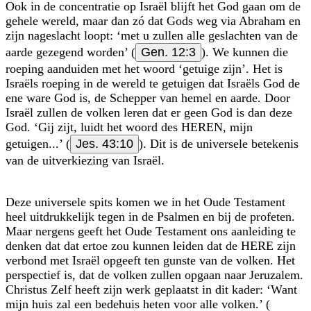
Ook in de concentratie op Israël blijft het God gaan om de
gehele wereld, maar dan zó dat Gods weg via Abraham en
zijn nageslacht loopt: ‘met u zullen alle geslachten van de
aarde gezegend worden’ (
Gen. 12:3
). We kunnen die
roeping aanduiden met het woord ‘getuige zijn’. Het is
Israëls roeping in de wereld te getuigen dat Israëls God de
ene ware God is, de Schepper van hemel en aarde. Door
Israël zullen de volken leren dat er geen God is dan deze
God. ‘Gij zijt, luidt het woord des HEREN, mijn
getuigen...’ (
Jes. 43:10
). Dit is de universele betekenis
van de uitverkiezing van Israël.
Deze universele spits komen we in het Oude Testament
heel uitdrukkelijk tegen in de Psalmen en bij de profeten.
Maar nergens geeft het Oude Testament ons aanleiding te
denken dat dat ertoe zou kunnen leiden dat de HERE zijn
verbond met Israël opgeeft ten gunste van de volken. Het
perspectief is, dat de volken zullen opgaan naar Jeruzalem.
Christus Zelf heeft zijn werk geplaatst in dit kader: ‘Want
mijn huis zal een bedehuis heten voor alle volken.’ (