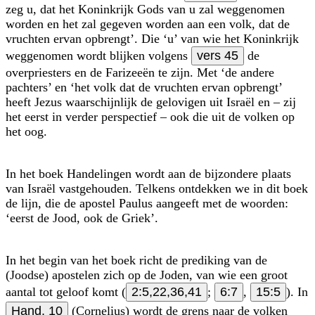
zeg u, dat het Koninkrijk Gods van u zal weggenomen
worden en het zal gegeven worden aan een volk, dat de
vruchten ervan opbrengt’. Die ‘u’ van wie het Koninkrijk
weggenomen wordt blijken volgens
vers 45
de
overpriesters en de Farizeeën te zijn. Met ‘de andere
pachters’ en ‘het volk dat de vruchten ervan opbrengt’
heeft Jezus waarschijnlijk de gelovigen uit Israël en – zij
het eerst in verder perspectief – ook die uit de volken op
het oog.
In het boek Handelingen wordt aan de bijzondere plaats
van Israël vastgehouden. Telkens ontdekken we in dit boek
de lijn, die de apostel Paulus aangeeft met de woorden:
‘eerst de Jood, ook de Griek’.
In het begin van het boek richt de prediking van de
(Joodse) apostelen zich op de Joden, van wie een groot
aantal tot geloof komt (
2:5,22,36,41
;
6:7
,
15:5
). In
Hand. 10
(Cornelius) wordt de grens naar de volken