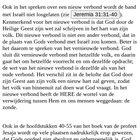
Ook in het spreken over een nieuw verbond wordt de band
met Israël niet losgelaten (zie
Jeremia 31:31-40
).
Kenmerkend voor het nieuwe verbond is dat God door de
Heilige Geest zijn wet zal schrijven in het hart van zijn
volk. Dit nieuwe verbond is niet een ander verbond, dat in
de plaats van Gods verbond met Israël zou komen. Beter is
het daarom te spreken van het vernieuwde verbond. God
sluit dit vernieuwde verbond met hetzelfde volk, en daarin
gaat het om hetzelfde voorrecht en om dezelfde opdracht;
de wet van het nieuwe verbond is dezelfde als van het
oude verbond. Het verschil zit in de belofte dat God door
zijn Geest aan zijn volk een nieuw hart zal geven, zodat
het volk van binnenuit zal doen wat God vraagt. In het
nieuwe verbond heeft de HERE de wortel van de
verwijdering tussen Hem en ons mensen weggedaan: de
zonde.
Ook in de hoofdstukken 40-55 van het boek van de profeet
Jesaja wordt op vele plaatsen nadrukkelijk erop gewezen,
dat Gods oordeel niet absoluut en onherroepelijk is. God