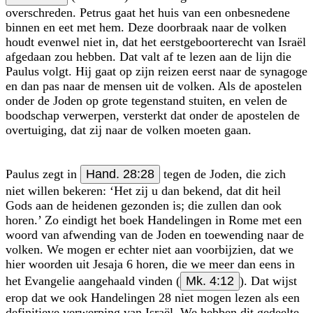
overschreden. Petrus gaat het huis van een onbesnedene
binnen en eet met hem. Deze doorbraak naar de volken
houdt evenwel niet in, dat het eerstgeboorterecht van Israël
afgedaan zou hebben. Dat valt af te lezen aan de lijn die
Paulus volgt. Hij gaat op zijn reizen eerst naar de synagoge
en dan pas naar de mensen uit de volken. Als de apostelen
onder de Joden op grote tegenstand stuiten, en velen de
boodschap verwerpen, versterkt dat onder de apostelen de
overtuiging, dat zij naar de volken moeten gaan.
Paulus zegt in
Hand. 28:28
tegen de Joden, die zich
niet willen bekeren: ‘Het zij u dan bekend, dat dit heil
Gods aan de heidenen gezonden is; die zullen dan ook
horen.’ Zo eindigt het boek Handelingen in Rome met een
woord van afwending van de Joden en toewending naar de
volken. We mogen er echter niet aan voorbijzien, dat we
hier woorden uit Jesaja 6 horen, die we meer dan eens in
het Evangelie aangehaald vinden (
Mk. 4:12
). Dat wijst
erop dat we ook Handelingen 28 niet mogen lezen als een
definitieve verwerping van Israël. We hebben dit gedeelte