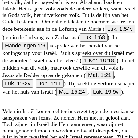
het volk, dat het nageslacht is van Abraham, Izaäk en
Jakob. Het is geen volk zoals de andere volken, want Israël
is Gods volk, het uitverkoren volk. Dit is de lijn van het
Oude Testament. Om enkele teksten te noemen: we treffen
deze betekenis aan in de Lofzang van Maria (
Luk. 1:54v
) en in de Lofzang van Zacharias (
Luk. 1:68
). In
Handelingen 1:6
is sprake van het herstel van het
koningschap voor Israël. Paulus spreekt over dit Israël met
de woorden ‘Israël naar het vlees’ (
1 Kor. 10:18
). In het
midden van dit volk, maar ook terwille van dit volk is
Jezus als Redder op aarde gekomen (
Mat. 1:21
,
Luk. 1:32v
,
Joh. 1:11
). Hij zoekt de verloren schapen
van het huis van Israël (
Mat. 15:24
,
Luk. 19:9v
).
Velen in Israël komen echter in verzet tegen de messiaanse
aanspraken van Jezus. Ze nemen Hem niet in geloof aan.
Toch zijn er in Israël die Hem aannemen, waarbij met
name genoemd moeten worden de twaalf discipelen, die
juist in hun twaalftal het volk Israël representeren. Zij zijn