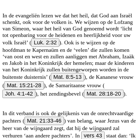
In de evangeliën lezen we dat het heil, dat God aan Israël
schenkt, ook voor de volken is. We wijzen op de Lofzang
van Simeon, waar het heil van God genoemd wordt ‘licht
tot openbaring voor de heidenen en heerlijkheid voor uw
volk Israël’ (
Luk. 2:32
). Ook is te wijzen op de
hoofdman te Kapernaüm en de ‘velen’ die zullen komen
‘van oost en west en zullen aanliggen met Abraham, Izaäk
en Jakob in het Koninkrijk der hemelen; maar de kinderen
van het Koninkrijk zullen buitengeworpen worden in de
buitenste duisternis’ (
Mat. 8:5-13
), de Kananese vrouw
(
Mat. 15:21-28
), de Samaritaanse vrouw (
Joh. 4:1-42
), het zendingsbevel (
Mat. 28:18-20
).
In dit verband is ook de gelijkenis van de onrechtvaardige
pachters (
Mat. 21:33-46
) van belang, waar Jezus van de
heer van de wijngaard zegt, dat hij de wijngaard zal
verhuren ‘aan andere pachters’. In
vers 43
staat dan: ‘Ik