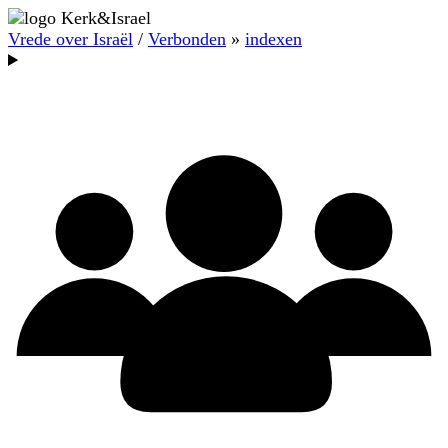
Vrede over Israël
/
Verbonden
»
indexen