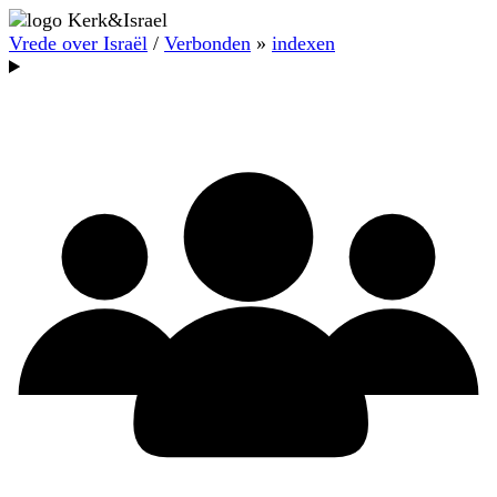
Vrede over Israël
/
Verbonden
»
indexen