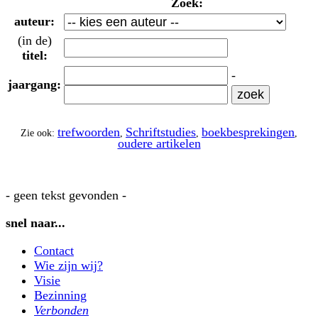
Zoek:
auteur:
(in de)
titel:
-
jaargang:
trefwoorden
Schriftstudies
boekbesprekingen
Zie ook:
,
,
,
oudere artikelen
- geen tekst gevonden -
snel naar...
Contact
Wie zijn wij?
Visie
Bezinning
Verbonden