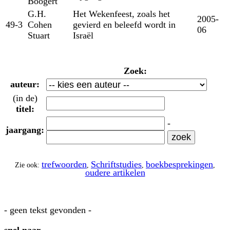
Boogert
G.H.
Het Wekenfeest, zoals het
2005-
49-3
Cohen
gevierd en beleefd wordt in
06
Stuart
Israël
Zoek:
auteur:
(in de)
titel:
-
jaargang:
trefwoorden
Schriftstudies
boekbesprekingen
Zie ook:
,
,
,
oudere artikelen
- geen tekst gevonden -
snel naar...