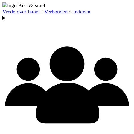
Vrede over Israël
/
Verbonden
»
indexen