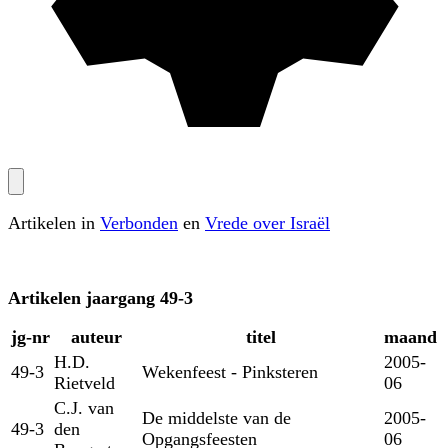
Artikelen in
Verbonden
en
Vrede over Israël
Artikelen
jaargang 49-3
jg‑nr
auteur
titel
maand
H.D.
2005-
49-3
Wekenfeest - Pinksteren
Rietveld
06
C.J. van
De middelste van de
2005-
49-3
den
Opgangsfeesten
06