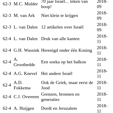
70 jaar Israël... teken van
2018-
62-3
M.C. Mulder
hoop!
09
2018-
62-3
M. van Ark
Niet klein te krijgen
09
2018-
62-3
L. van Dalen
12 artikelen over Israël
09
2018-
62-4
L. van Dalen
Druk van alle kanten
11
2018-
62-4
G.H. Wassink
Herenigd onder één Koning
11
A.
2018-
62-4
Een soeka op het balkon
Groothedde
11
2018-
62-4
A.G. Knevel
Het andere Israël
11
A.D.
Ook de Griek, maar eerst de
2018-
62-4
Fokkema
Jood
11
Grenzen, bronnen en
2018-
62-4
C.J. Overeem
generaties
11
2018-
62-4
A. Huijgen
Dordt en Jeruzalem
11