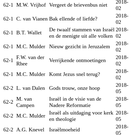
2018-
62-1
M.W. Vrijhof
Vergeet de brievenbus niet
02
2018-
62-1
C. van Vianen
Bak ellende of liefde?
02
De twaalf stammen van Israël
2018-
62-1
B.T. Wallet
en de menigte uit alle volken
02
2018-
62-1
M.C. Mulder
Nieuw gezicht in Jeruzalem
02
F.W. van der
2018-
62-1
Verrijkende ontmoetingen
Rhee
02
2018-
62-1
M.C. Mulder
Komt Jezus snel terug?
02
2018-
62-2
L. van Dalen
Gods trouw, onze hoop
05
M. van
Israël in de visie van de
2018-
62-2
Campen
Nadere Reformatie
05
Israël als uitdaging voor kerk
2018-
62-2
M.C. Mulder
en theologie
05
2018-
62-2
A.G. Knevel
Israëlmoeheid
05