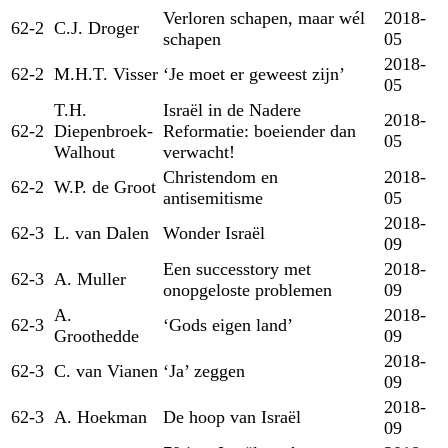
Verloren schapen, maar wél
2018-
62-2
C.J. Droger
schapen
05
2018-
62-2
M.H.T. Visser
‘Je moet er geweest zijn’
05
T.H.
Israël in de Nadere
2018-
62-2
Diepenbroek-
Reformatie: boeiender dan
05
Walhout
verwacht!
Christendom en
2018-
62-2
W.P. de Groot
antisemitisme
05
2018-
62-3
L. van Dalen
Wonder Israël
09
Een successtory met
2018-
62-3
A. Muller
onopgeloste problemen
09
A.
2018-
62-3
‘Gods eigen land’
Groothedde
09
2018-
62-3
C. van Vianen
‘Ja’ zeggen
09
2018-
62-3
A. Hoekman
De hoop van Israël
09