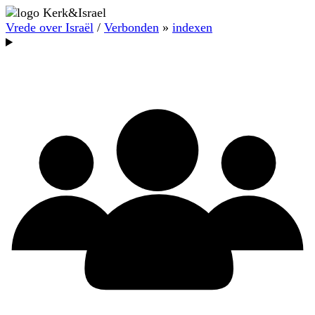
Vrede over Israël
/
Verbonden
»
indexen