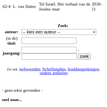
Tel Israël. Het verhaal van de
2018-
62-4
L. van Dalen
Joodse staat
11
Zoek:
auteur:
(in de)
titel:
-
jaargang:
trefwoorden
Schriftstudies
boekbesprekingen
Zie ook:
,
,
,
oudere artikelen
- geen tekst gevonden -
snel naar...