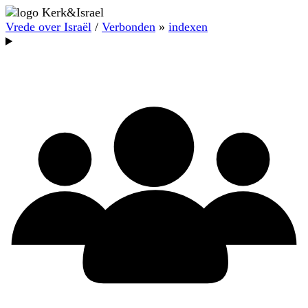
Vrede over Israël
/
Verbonden
»
indexen