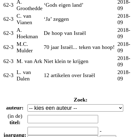
A.
2018-
62-3
‘Gods eigen land’
Groothedde
09
C. van
2018-
62-3
‘Ja’ zeggen
Vianen
09
A.
2018-
62-3
De hoop van Israël
Hoekman
09
M.C.
2018-
62-3
70 jaar Israël... teken van hoop!
Mulder
09
2018-
62-3
M. van Ark
Niet klein te krijgen
09
L. van
2018-
62-3
12 artikelen over Israël
Dalen
09
Zoek:
auteur:
(in de)
titel:
-
jaargang: