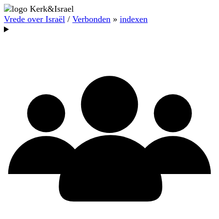
Vrede over Israël
/
Verbonden
»
indexen