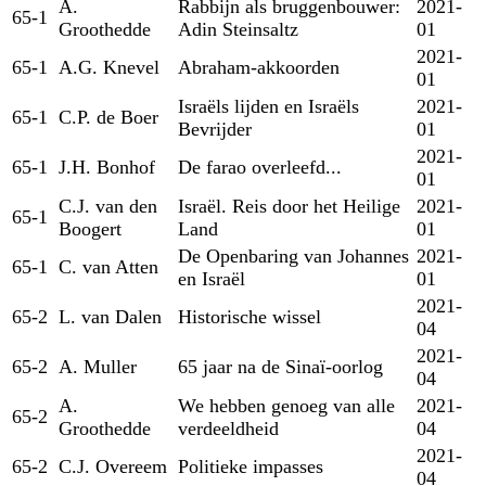
A.
Rabbijn als bruggenbouwer:
2021-
65-1
Groothedde
Adin Steinsaltz
01
2021-
65-1
A.G. Knevel
Abraham-akkoorden
01
Israëls lijden en Israëls
2021-
65-1
C.P. de Boer
Bevrijder
01
2021-
65-1
J.H. Bonhof
De farao overleefd...
01
C.J. van den
Israël. Reis door het Heilige
2021-
65-1
Boogert
Land
01
De Openbaring van Johannes
2021-
65-1
C. van Atten
en Israël
01
2021-
65-2
L. van Dalen
Historische wissel
04
2021-
65-2
A. Muller
65 jaar na de Sinaï-oorlog
04
A.
We hebben genoeg van alle
2021-
65-2
Groothedde
verdeeldheid
04
2021-
65-2
C.J. Overeem
Politieke impasses
04