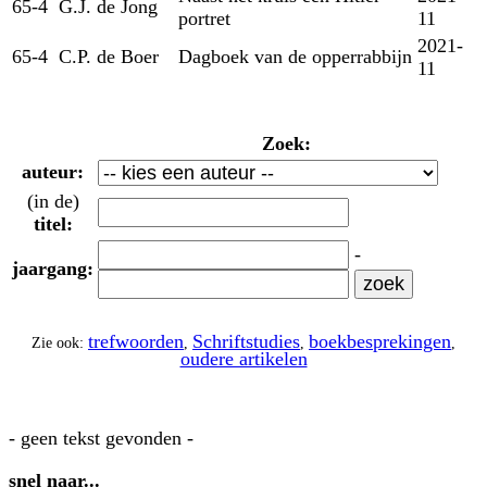
65-4
G.J. de Jong
portret
11
2021-
65-4
C.P. de Boer
Dagboek van de opperrabbijn
11
Zoek:
auteur:
(in de)
titel:
-
jaargang:
trefwoorden
Schriftstudies
boekbesprekingen
Zie ook:
,
,
,
oudere artikelen
- geen tekst gevonden -
snel naar...