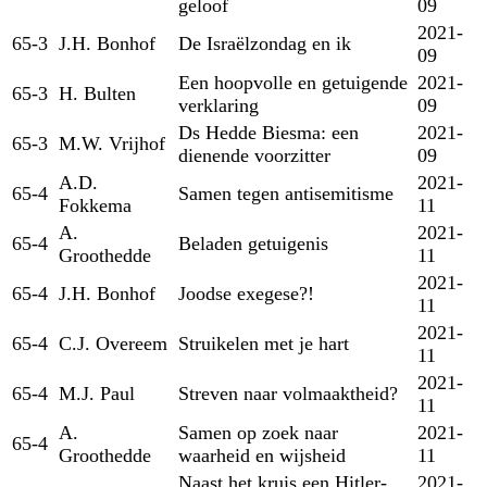
geloof
09
2021-
65-3
J.H. Bonhof
De Israëlzondag en ik
09
Een hoopvolle en getuigende
2021-
65-3
H. Bulten
verklaring
09
Ds Hedde Biesma: een
2021-
65-3
M.W. Vrijhof
dienende voorzitter
09
A.D.
2021-
65-4
Samen tegen antisemitisme
Fokkema
11
A.
2021-
65-4
Beladen getuigenis
Groothedde
11
2021-
65-4
J.H. Bonhof
Joodse exegese?!
11
2021-
65-4
C.J. Overeem
Struikelen met je hart
11
2021-
65-4
M.J. Paul
Streven naar volmaaktheid?
11
A.
Samen op zoek naar
2021-
65-4
Groothedde
waarheid en wijsheid
11
Naast het kruis een Hitler-
2021-