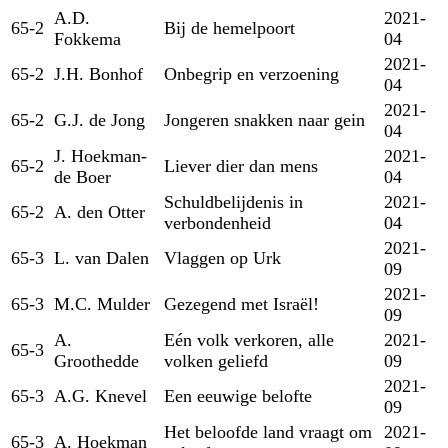
A.D.
2021-
65-2
Bij de hemelpoort
Fokkema
04
2021-
65-2
J.H. Bonhof
Onbegrip en verzoening
04
2021-
65-2
G.J. de Jong
Jongeren snakken naar gein
04
J. Hoekman-
2021-
65-2
Liever dier dan mens
de Boer
04
Schuldbelijdenis in
2021-
65-2
A. den Otter
verbondenheid
04
2021-
65-3
L. van Dalen
Vlaggen op Urk
09
2021-
65-3
M.C. Mulder
Gezegend met Israël!
09
A.
Eén volk verkoren, alle
2021-
65-3
Groothedde
volken geliefd
09
2021-
65-3
A.G. Knevel
Een eeuwige belofte
09
Het beloofde land vraagt om
2021-
65-3
A. Hoekman