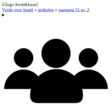
Vrede over Israël
»
artikelen
»
jaargang 51 nr. 2