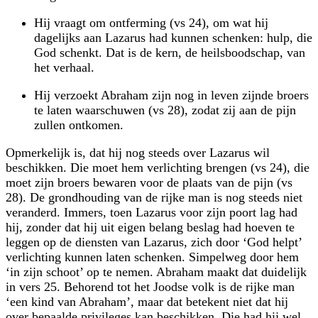
Hij vraagt om ontferming (vs 24), om wat hij
dagelijks aan Lazarus had kunnen schenken: hulp, die
God schenkt. Dat is de kern, de heilsboodschap, van
het verhaal.
Hij verzoekt Abraham zijn nog in leven zijnde broers
te laten waarschuwen (vs 28), zodat zij aan de pijn
zullen ontkomen.
Opmerkelijk is, dat hij nog steeds over Lazarus wil
beschikken. Die moet hem verlichting brengen (vs 24), die
moet zijn broers bewaren voor de plaats van de pijn (vs
28). De grondhouding van de rijke man is nog steeds niet
veranderd. Immers, toen Lazarus voor zijn poort lag had
hij, zonder dat hij uit eigen belang beslag had hoeven te
leggen op de diensten van Lazarus, zich door ‘God helpt’
verlichting kunnen laten schenken. Simpelweg door hem
‘in zijn schoot’ op te nemen. Abraham maakt dat duidelijk
in vers 25. Behorend tot het Joodse volk is de rijke man
‘een kind van Abraham’, maar dat betekent niet dat hij
over bepaalde privileges kan beschikken. Die had hij wel,