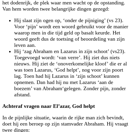
het dodenrijk, de plek waar men wacht op de opstanding.
Van hem worden twee belangrijke dingen gezegd:
Hij slaat zijn ogen op, ‘onder de pijniging’ (vs 23).
Voor ‘pijn’ wordt een woord gebruikt voor de manier
waarop men in die tijd geld op basalt keurde. Het
woord geeft dus de toetsing of beoordeling van zijn
leven aan.
Hij ‘zag Abraham en Lazarus in zijn schoot’ (vs23).
Toegevoegd wordt: ‘van verre’. Hij ziet dus niets
nieuws. Hij ziet de ‘onover­kome­lijke kloof’ die er al
was toen Lazarus, ‘God helpt’, nog voor zijn poort
lag. Toen had hij Lazarus in ‘zijn schoot’ kunnen
opnemen. Dan had hij nu met Lazarus ‘aan de
boezem’ van Abraham‘gelegen. Zonder pijn, zonder
afstand.
Achteraf vragen naar El’azar, God helpt
In de pijnlijke situatie, waarin de rijke man zich bevindt,
doet hij een beroep op zijn stamvader Abraham. Hij vraagt
twee dingen: