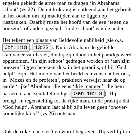
engelen gebiedt de arme man te dragen ‘in Abrahams
schoot’ (vs 22). De uitdrukking is ontleend aan het gebruik
in het oosten om bij maaltijden aan te liggen op
rustbanken. Daarbij rustte het hoofd van de een ‘tegen de
boezem’, of anders gezegd, ‘in de schoot’ van de ander.
Het tekent een plaats van liefdevolle nabijheid (zie o.a.
Joh. 1:18
;
13:23
). Nu is Abraham de geliefde
stamvader van Israël, die bij zijn dood in het paradijs werd
opgenomen. ‘In zijn schoot’ gedragen worden of ‘aan zijn
boezem’ liggen betekent dus: in het paradijs, of bij ‘God
helpt’, zijn. Het mooie van het beeld is tevens dat het ons,
in ‘Mozes en de profeten’, praktisch verwijst naar de op
aarde ‘rijke’ Abraham, die eens ‘drie mannen’, die hem
passeren, aan zijn tafel nodigt (
Gen. 18:1-8
). Hij
brengt, in tegenstelling tot de rijke man, in de praktijk dat
‘God helpt’. Abraham laat al bij zijn leven geen ‘onover­
kome­lijke kloof’ (vs 26) ontstaan.
Ook de rijke man sterft en wordt begraven. Hij verblijft in