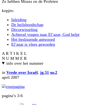
Ze hebben Mozes en de Profeten
kopjes:
Inleiding
De heilsboodschap
Decorwisseling
Achteraf vragen naar El’azar, God helpt
Het beslissende antwoord
El’azar is vlees geworden
A R T I K E L
N U M M E R
info over het nummer
in
Vrede over Israël
,
jg.51
nr.2
april 2007
pagina’s 3-6