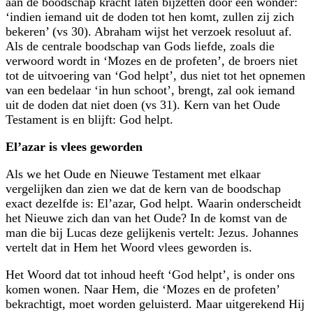
aan de boodschap kracht laten bijzetten door een wonder:
‘indien iemand uit de doden tot hen komt, zullen zij zich
bekeren’ (vs 30). Abraham wijst het verzoek resoluut af.
Als de centrale boodschap van Gods liefde, zoals die
verwoord wordt in ‘Mozes en de profeten’, de broers niet
tot de uitvoering van ‘God helpt’, dus niet tot het opnemen
van een bedelaar ‘in hun schoot’, brengt, zal ook iemand
uit de doden dat niet doen (vs 31). Kern van het Oude
Testament is en blijft: God helpt.
El’azar is vlees geworden
Als we het Oude en Nieuwe Testament met elkaar
vergelijken dan zien we dat de kern van de boodschap
exact dezelfde is: El’azar, God helpt. Waarin onderscheidt
het Nieuwe zich dan van het Oude? In de komst van de
man die bij Lucas deze gelijkenis vertelt: Jezus. Johannes
vertelt dat in Hem het Woord vlees geworden is.
Het Woord dat tot inhoud heeft ‘God helpt’, is onder ons
komen wonen. Naar Hem, die ‘Mozes en de profeten’
bekrachtigt, moet worden geluisterd. Maar uitgerekend Hij