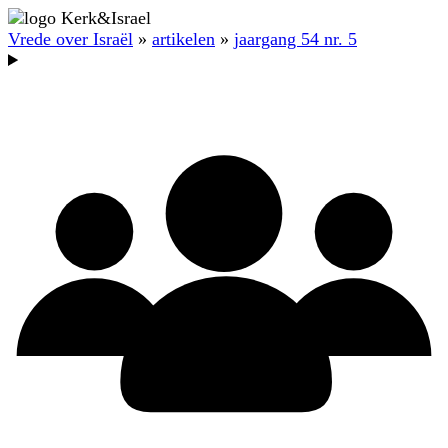
Vrede over Israël
»
artikelen
»
jaargang 54 nr. 5