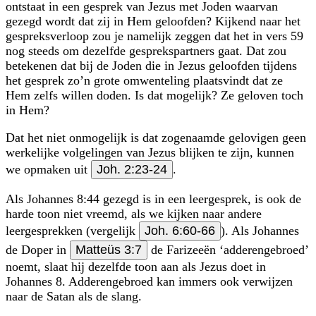
ontstaat in een gesprek van Jezus met Joden waarvan
gezegd wordt dat zij in Hem geloofden? Kijkend naar het
gespreksverloop zou je namelijk zeggen dat het in vers 59
nog steeds om dezelfde gesprekspartners gaat. Dat zou
betekenen dat bij de Joden die in Jezus geloofden tijdens
het gesprek zo’n grote omwenteling plaatsvindt dat ze
Hem zelfs willen doden. Is dat mogelijk? Ze geloven toch
in Hem?
Dat het niet onmogelijk is dat zogenaamde gelovigen geen
werkelijke volge­lingen van Jezus blijken te zijn, kunnen
we opmaken uit
Joh. 2:23-24
.
Als Johannes 8:44 gezegd is in een leergesprek, is ook de
harde toon niet vreemd, als we kijken naar andere
leergesprekken (vergelijk
Joh. 6:60-66
). Als Johannes
de Doper in
Matteüs 3:7
de Farizeeën ‘adderengebroed’
noemt, slaat hij dezelfde toon aan als Jezus doet in
Johannes 8. Adderengebroed kan immers ook verwijzen
naar de Satan als de slang.