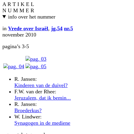
A R T I K E L
N U M M E R
info over het nummer
in
Vrede over Israël
,
jg.54
nr.5
november 2010
pagina’s 3-5
R. Jansen:
Kinderen van de duivel?
F.W. van der Rhee:
Jeruzalem, dat ik bemin...
R. Jansen:
Broederkus?
W. Lindwer:
Synagogen in de mediene