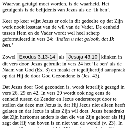
Waarvan getuigd moet worden, is de waarheid. Het
getuigenis is de belijdenis van Jezus als de ‘Ik ben’.
Keer op keer wijst Jezus er ook in dit gedeelte op dat Zijn
werk nooit losstaat van de wil van de Vader. De eenheid
tussen Hem en de Vader wordt wel heel scherp
geformuleerd in vers 24:
‘Indien u niet gelooft, dat
Ik
ben
.’
Zowel
Exodus 3:13-14
als
Jesaja 43:10
klinken in
dit vers door. Jezus gebruikt in vers 24 het ‘Ik ben’ als de
Naam van God (Ex. 3) en maakt er tegelijkertijd aan­spraak
op dat Hij de door God Gezondene is (Jes. 43).
Dat Jezus door God gezonden is, wordt letterlijk gezegd in
vers 26, 29 en 42. In vers 29 wordt ook nog eens de
eenheid tussen de Zender en Jezus onderstreept door te
stellen dat deze met Jezus is, dat Hij Jezus niet alleen heeft
gelaten en dat Jezus in alles Zijn wil doet. Jezus benadrukt
dat Zijn herkomst anders is dan die van Zijn gehoor als Hij
zegt dat Hij van boven is en niet van de wereld (v. 23). In