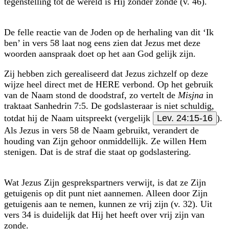
tegen­stelling tot de wereld is Hij zonder zonde (v. 46).
De felle reactie van de Joden op de herhaling van dit ‘Ik
ben’ in vers 58 laat nog eens zien dat Jezus met deze
woorden aanspraak doet op het aan God gelijk zijn.
Zij hebben zich gerealiseerd dat Jezus zichzelf op deze
wijze heel direct met de HERE verbond. Op het gebruik
van de Naam stond de doodstraf, zo vertelt de
Misjna
in
traktaat Sanhedrin 7:5. De godslasteraar is niet schuldig,
totdat hij de Naam uit­spreekt (vergelijk
Lev. 24:15-16
).
Als Jezus in vers 58 de Naam gebruikt, verandert de
houding van Zijn gehoor onmiddellijk. Ze willen Hem
stenigen. Dat is de straf die staat op godslastering.
Wat Jezus Zijn gesprekspartners verwijt, is dat ze Zijn
getuigenis op dit punt niet aannemen. Alleen door Zijn
getuigenis aan te nemen, kunnen ze vrij zijn (v. 32). Uit
vers 34 is duidelijk dat Hij het heeft over vrij zijn van
zonde.