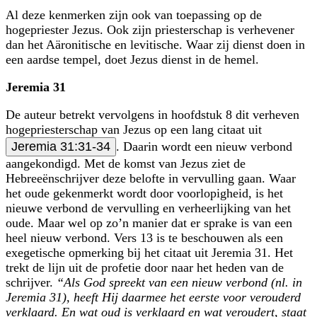
Al deze kenmerken zijn ook van toepassing op de
hogepriester Jezus. Ook zijn priesterschap is verhevener
dan het Aäronitische en levitische. Waar zij dienst doen in
een aardse tempel, doet Jezus dienst in de hemel.
Jeremia 31
De auteur betrekt vervolgens in hoofdstuk 8 dit verheven
hogepriesterschap van Jezus op een lang citaat uit
Jeremia 31:31-34
. Daarin wordt een nieuw verbond
aangekondigd. Met de komst van Jezus ziet de
Hebreeënschrijver deze belofte in vervulling gaan. Waar
het oude gekenmerkt wordt door voorlopigheid, is het
nieuwe verbond de vervulling en verheerlijking van het
oude. Maar wel op zo’n manier dat er sprake is van een
heel nieuw verbond. Vers 13 is te beschouwen als een
exegetische opmerking bij het citaat uit Jeremia 31. Het
trekt de lijn uit de profetie door naar het heden van de
schrijver.
“Als God spreekt van een nieuw verbond (nl. in
Jeremia 31), heeft Hij daarmee het eerste voor verouderd
verklaard. En wat oud is verklaard en wat veroudert, staat