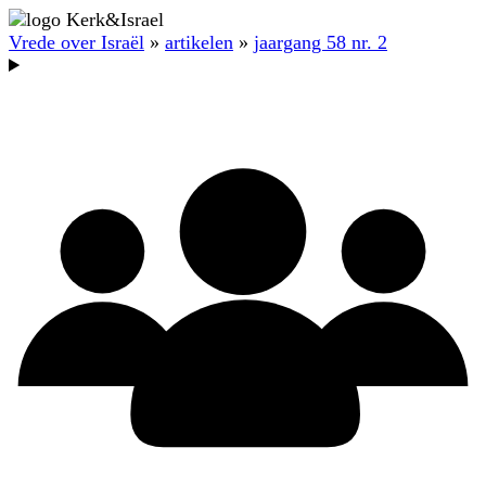
Vrede over Israël
»
artikelen
»
jaargang 58 nr. 2