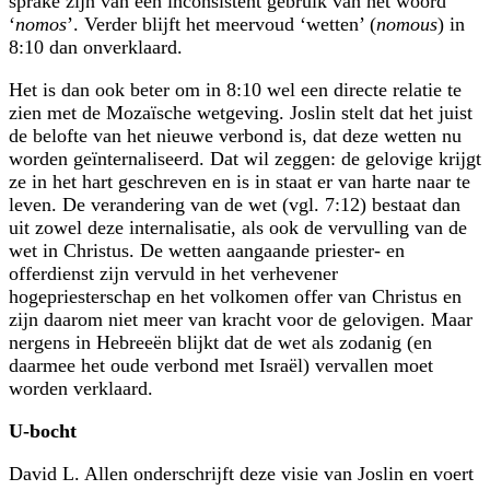
sprake zijn van een inconsistent gebruik van het woord
‘
nomos
’. Verder blijft het meervoud ‘wetten’ (
nomous
) in
8:10 dan onverklaard.
Het is dan ook beter om in 8:10 wel een directe relatie te
zien met de Mozaïsche wetgeving. Joslin stelt dat het juist
de belofte van het nieuwe verbond is, dat deze wetten nu
worden geïnternaliseerd. Dat wil zeggen: de gelovige krijgt
ze in het hart geschreven en is in staat er van harte naar te
leven. De verandering van de wet (vgl. 7:12) bestaat dan
uit zowel deze internalisatie, als ook de vervulling van de
wet in Christus. De wetten aangaande priester- en
offerdienst zijn vervuld in het verhevener
hogepriesterschap en het volkomen offer van Christus en
zijn daarom niet meer van kracht voor de gelovigen. Maar
nergens in Hebreeën blijkt dat de wet als zodanig (en
daarmee het oude verbond met Israël) vervallen moet
worden verklaard.
U-bocht
David L. Allen onderschrijft deze visie van Joslin en voert