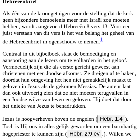
Hebreeënbrief
Als één van de kroongetuigen voor de stelling dat de kerk
geen bijzondere bemoeienis meer met Israël zou moeten
hebben, wordt aangevoerd Hebreeën 8 vers 13. Voor een
juist verstaan van dit vers is het van belang het geheel van
1
de Hebreeënbrief in ogenschouw te nemen.
Centraal in dit bijbelboek staat de bemoediging en
aansporing aan de lezers om te volharden in het geloof.
Vermoedelijk zijn die als eerste gericht geweest aan
christenen met een Joodse afkomst. Ze dreigen af te haken,
doordat hun omgeving het hen niet gemakkelijk maakt te
geloven in Jezus als de gekomen Messias. De auteur laat
dan ook uitvoerig zien dat ze niet moeten terugvallen in
een Joodse wijze van leven en geloven. Hij doet dat door
het unieke van Jezus te benadrukken.
Jezus is hoogverheven boven de engelen (
Hebr. 1:4
).
Toch is Hij ons in alles gelijk geworden om een barmhartig
hogepriester te kunnen zijn (
Hebr. 2:9 ev
.). Willen we