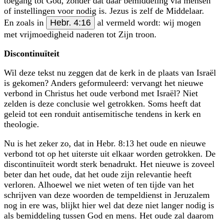
toegang tot God, zonder dat daar bemiddeling via mensen
of instellingen voor nodig is. Jezus is zelf de Middelaar.
En zoals in
Hebr. 4:16
al vermeld wordt: wij mogen
met vrijmoedigheid naderen tot Zijn troon.
Discontinuïteit
Wil deze tekst nu zeggen dat de kerk in de plaats van Israël
is gekomen? Anders geformuleerd: vervangt het nieuwe
verbond in Christus het oude verbond met Israël? Niet
zelden is deze conclusie wel getrokken. Soms heeft dat
geleid tot een ronduit antisemitische tendens in kerk en
theologie.
Nu is het zeker zo, dat in Hebr. 8:13 het oude en nieuwe
verbond tot op het uiterste uit elkaar worden getrokken. De
discontinuïteit wordt sterk benadrukt. Het nieuwe is zoveel
beter dan het oude, dat het oude zijn relevantie heeft
verloren. Alhoewel we niet weten of ten tijde van het
schrijven van deze woorden de tempeldienst in Jeruzalem
nog in ere was, blijkt hier wel dat deze niet langer nodig is
als bemiddeling tussen God en mens. Het oude zal daarom