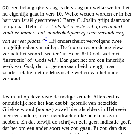
(3) Een belangrijke vraag is de vraag om welke wetten het
nu eigenlijk gaat in vers 10. Welke wetten worden er in het
hart van Israël geschreven? Barry C. Joslin grijpt daarvoor
terug naar Hebr. 7:12:
“als het priesterschap verandert,
vindt er immers ook noodzakelijkerwijs een verandering
2
van de wet plaats.”
Hij onder­scheidt vervolgens twee
mogelijkheden van uitleg. De ‘no-correspondence view’
vertaalt het woord ‘wetten’ in Hebr. 8:10 ook wel met
‘instructie’ of ‘Gods wil’. Dan gaat het om een innerlijk
werk van God, dat tot gehoorzaamheid brengt, maar
zonder relatie met de Mozaïsche wetten van het oude
verbond.
Joslin uit op deze visie de nodige kritiek. Allereerst is
onduidelijk hoe het kan dat bij gebruik van hetzelfde
Griekse woord (
nomos
) zowel hier als elders in Hebreeën
hier een andere, meer overdrachtelijke betekenis zou
hebben. En dat terwijl de schrijver zelf geen indicatie geeft
dat het om een ander soort wet zou gaan. Er zou dan dus