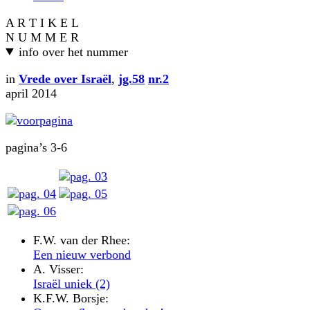
A R T I K E L
N U M M E R
info over het nummer
in
Vrede over Israël
,
jg.58
nr.2
april 2014
pagina’s 3-6
F.W. van der Rhee:
Een nieuw verbond
A. Visser:
Israël uniek (2)
K.F.W. Borsje: