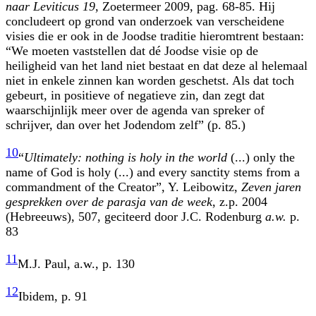
naar Leviticus 19
, Zoetermeer 2009, pag. 68-85. Hij
concludeert op grond van onderzoek van verscheidene
visies die er ook in de Joodse traditie hieromtrent bestaan:
“We moeten vaststellen dat dé Joodse visie op de
heiligheid van het land niet bestaat en dat deze al helemaal
niet in enkele zinnen kan worden geschetst. Als dat toch
gebeurt, in positieve of negatieve zin, dan zegt dat
waarschijnlijk meer over de agenda van spreker of
schrijver, dan over het Jodendom zelf” (p. 85.)
10
“
Ultimately: nothing is holy in the world
(...) only the
name of God is holy (...) and every sanctity stems from a
commandment of the Creator”, Y. Leibowitz,
Zeven jaren
gesprekken over de parasja van de week
, z.p. 2004
(Hebreeuws), 507, geciteerd door J.C. Rodenburg
a.w.
p.
83
11
M.J. Paul, a.w., p. 130
12
Ibidem, p. 91