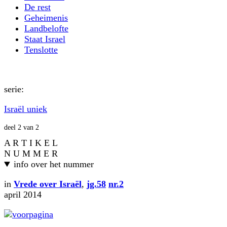
De rest
Geheimenis
Landbelofte
Staat Israel
Tenslotte
serie:
Israël uniek
deel 2 van 2
A R T I K E L
N U M M E R
info over het nummer
in
Vrede over Israël
,
jg.58
nr.2
april 2014