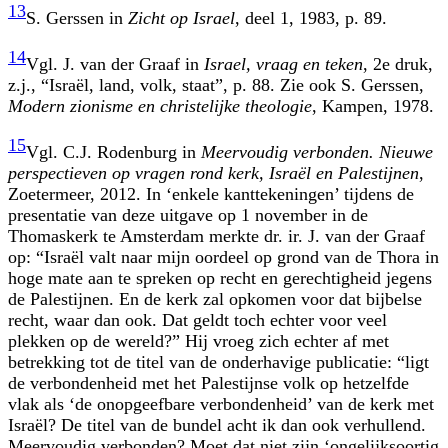
13
S. Gerssen in
Zicht op Israel
, deel 1, 1983, p. 89.
14
Vgl. J. van der Graaf in
Israel, vraag en teken
, 2e druk,
z.j., “Israël, land, volk, staat”, p. 88. Zie ook S. Gerssen,
Modern zionisme en christelijke theologie
, Kampen, 1978.
15
Vgl. C.J. Rodenburg in
Meervoudig verbonden. Nieuwe
perspectieven op vragen rond kerk, Israël en Palestijnen
,
Zoetermeer, 2012. In ‘enkele kanttekeningen’ tijdens de
presentatie van deze uitgave op 1 november in de
Thomaskerk te Amsterdam merkte dr. ir. J. van der Graaf
op: “Israël valt naar mijn oordeel op grond van de Thora in
hoge mate aan te spreken op recht en gerechtigheid jegens
de Palestijnen. En de kerk zal opkomen voor dat bijbelse
recht, waar dan ook. Dat geldt toch echter voor veel
plekken op de wereld?” Hij vroeg zich echter af met
betrekking tot de titel van de onderhavige publicatie: “ligt
de verbondenheid met het Palestijnse volk op hetzelfde
vlak als ‘de onopgeefbare verbondenheid’ van de kerk met
Israël? De titel van de bundel acht ik dan ook verhullend.
Meervoudig verbonden? Moet dat niet zijn ‘ongelijksoortig