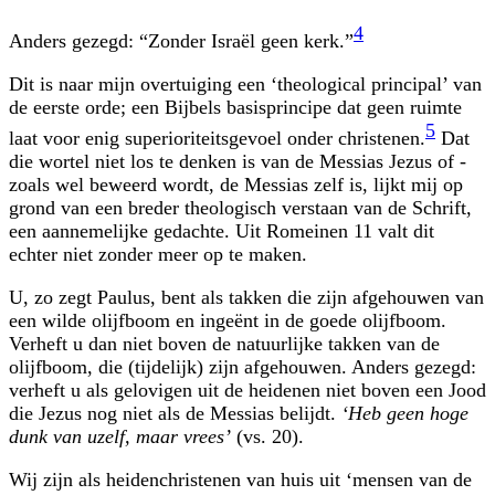
4
Anders gezegd: “Zonder Israël geen kerk.”
Dit is naar mijn overtuiging een ‘theological principal’ van
de eerste orde; een Bijbels basisprincipe dat geen ruimte
5
laat voor enig superioriteitsgevoel onder christenen.
Dat
die wortel niet los te denken is van de Messias Jezus of -
zoals wel beweerd wordt, de Messias zelf is, lijkt mij op
grond van een breder theologisch verstaan van de Schrift,
een aannemelijke gedachte. Uit Romeinen 11 valt dit
echter niet zonder meer op te maken.
U, zo zegt Paulus, bent als takken die zijn afgehouwen van
een wilde olijfboom en ingeënt in de goede olijfboom.
Verheft u dan niet boven de natuurlijke takken van de
olijfboom, die (tijdelijk) zijn afgehouwen. Anders gezegd:
verheft u als gelovigen uit de heidenen niet boven een Jood
die Jezus nog niet als de Messias belijdt.
‘Heb geen hoge
dunk van uzelf, maar vrees’
(vs. 20).
Wij zijn als heidenchristenen van huis uit ‘mensen van de