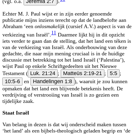
(vgl. o.a.
Jeremia 2:7
).
Echter M. J. Paul wijst er in zijn eerder genoemde
publicatie mijns inziens terecht op dat de landbelofte aan
Abraham ‘een
onlosmakelijk
(cursief A.V.) aspect is van de
11
verkiezing van Israël’.
Daarmee lijkt hij in dit opzicht
iets verder te gaan dan de stelling, dat het land een téken is
van de verkiezing van Israël. Als onderbouwing van deze
gedachte, die naar mijn mening cruciaal is in de huidige
discussie met betrekking tot het land Israël (‘Palestina’),
wijst Paul op enkele Schriftgedeelten uit het Nieuwe
Testament (
Luk. 21:24
;
Matteüs 2:19-21
;
5:5
;
10:5-6
en
Handelingen 1:8
), waaruit je zou kunnen
opmaken dat het land een blijvende betekenis heeft. De
verdrijving of verstrooiing van Israël is zo gezien een
tijdelijke zaak.
Staat Israël
Van belang in dezen is dat wij onderscheid maken tussen
‘het land’ als een bijbels-theologisch geladen begrip en ‘de