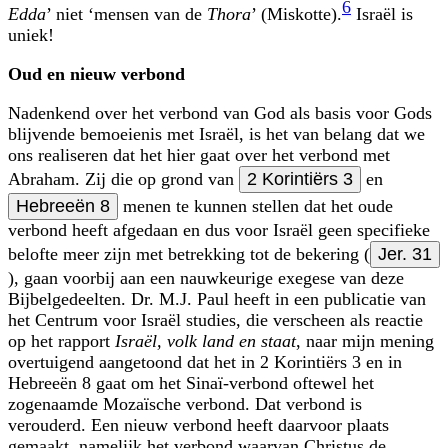
6
Edda
’ niet ‘mensen van de
Thora
’ (Miskotte).
Israël is
uniek!
Oud en nieuw verbond
Nadenkend over het verbond van God als basis voor Gods
blijvende bemoeienis met Israël, is het van belang dat we
ons realiseren dat het hier gaat over het verbond met
Abraham. Zij die op grond van
2 Korintiërs 3
en
Hebreeën 8
menen te kunnen stellen dat het oude
verbond heeft afgedaan en dus voor Israël geen specifieke
belofte meer zijn met betrekking tot de bekering (
Jer. 31
), gaan voorbij aan een nauwkeurige exegese van deze
Bijbelgedeelten. Dr. M.J. Paul heeft in een publicatie van
het Centrum voor Israël studies, die verscheen als reactie
op het rapport
Israël, volk land en staat
, naar mijn mening
overtuigend aangetoond dat het in 2 Korintiërs 3 en in
Hebreeën 8 gaat om het Sinaï-verbond oftewel het
zogenaamde Mozaïsche verbond. Dat verbond is
verouderd. Een nieuw verbond heeft daarvoor plaats
gemaakt, namelijk het verbond waarvan Christus de