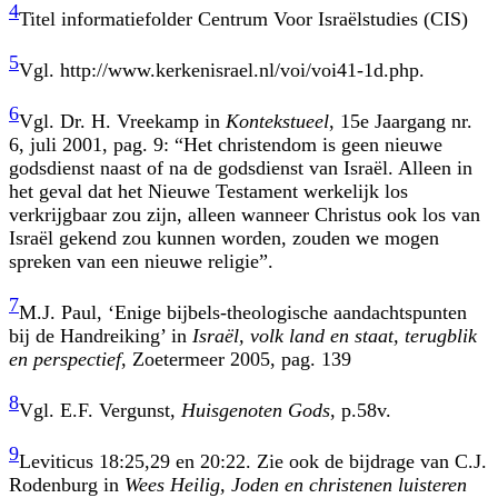
4
Titel informatiefolder Centrum Voor Israëlstudies (CIS)
5
Vgl. http://www.kerkenisrael.nl/voi/voi41-1d.php.
6
Vgl. Dr. H. Vreekamp in
Kontekstueel
, 15e Jaargang nr.
6, juli 2001, pag. 9: “Het christendom is geen nieuwe
godsdienst naast of na de godsdienst van Israël. Alleen in
het geval dat het Nieuwe Testament werkelijk los
verkrijgbaar zou zijn, alleen wanneer Christus ook los van
Israël gekend zou kunnen worden, zouden we mogen
spreken van een nieuwe religie”.
7
M.J. Paul, ‘Enige bijbels-theologische aandachtspunten
bij de Handreiking’ in
Israël, volk land en staat, terugblik
en perspectief
, Zoetermeer 2005, pag. 139
8
Vgl. E.F. Vergunst,
Huisgenoten Gods
, p.58v.
9
Leviticus 18:25,29 en 20:22. Zie ook de bijdrage van C.J.
Rodenburg in
Wees Heilig, Joden en christenen luisteren