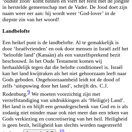
‘oudste zoon’ komt binnen en viert het feest met de jongste
in herstelde gemeenschap met de Vader. De Jood doet zijn
naam weer eer aan: hij wordt weer ‘God-lover’ in de
diepste zin van het woord!
Landbelofte
Een heikel punt is de landbelofte. Al te gemakkelijk is
door ‘Israëlvrienden’ en ook door mensen in Israël zelf het
‘beloofde land’ (Kanaän) als een vanzelfsprekend bezit
beschouwd. In het Oude Testament komen wij
herhaaldelijk tegen dat die belofte conditioneel is. Israël
kan het land kwijtraken als het niet gehoorzaam leeft naar
Gods geboden. Ongehoorzaamheid leidt tot de dood of
zelfs ‘uitspuwing door het land’, schrijft drs. C.J.
9
Rodenburg.
We moeten voorzichtig zijn met
verzelfstandiging van uitdrukkingen als ‘Heilig(e) Land’.
Het land is en blijft een
genade
geschenk van God en is als
zodanig niet minder maar ook niet meer dan een teken van
Gods verkiezing en concretisering van het heil. Heiligheid
is geen bezit, heiligheid kan slechts worden nagestreefd
10