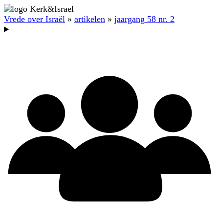
Vrede over Israël
»
artikelen
»
jaargang 58 nr. 2