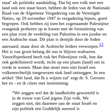
staat’ als politieke aanduiding. Dat bij een volk met een
land ook een
staat
hoort, hebben de leden van de Nationale
Raad van de Algemene Vergadering van de Verenigde
Naties, op 29 november 1947 in vergadering bijeen, goed
begrepen. Ook hebben zij toen het zogenaamde Palestijnse
vraagstuk proberen op te lossen met de formulering van
een plan voor de verdeling van Palestina in een joodse en
een Arabische staat. Dit plan is destijds door de Joden
12
aanvaard, maar door de Arabische leiders verworpen.
Het is van groot belang dit ons te blijven realiseren.
Vanzelfsprekend heeft ook het Palestijnse volk, hoe dat
ook gedefinieerd wordt, recht op een plaats (land) om in
vrede te wonen. Maar dan moet men niet Israël een
volkenrechtelijk toegewezen stuk land ontzeggen. In een
artikel ‘Het land, dat Ik u wijzen zal’ zegt dr. S. Gerssen
het zo - en ik citeer met instemming:
“We zeggen wel dat de landbelofte geworteld is
in de trouw van God jegens Zijn volk. We
zeggen niet, dat daarmee aan de
staat
Israël en
zijn politiek een Goddelijk aureool is