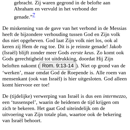
gebracht. Zij waren gegrond in de belofte aan
Abraham en vervuld in het verbond der
7
genade.”
De miskenning van de gave van het verbond in de Messias
heeft de bijzondere verhouding tussen God en Zijn volk
dus niet opgeheven. God laat Zijn volk niet los, ook al
keren zij Hem de rug toe. Dit is je reinste genade! Jakob
(Israël) blijft zonder meer Gods
eerste keus
. Zo komt ook
Gods gerechtigheid tot uitdrukking, doordat Hij Zijn
beloften nakomt (
Rom. 9:13-14
). Niet op grond van de
‘werken’, maar omdat God de Roepende is. Alle roem van
mensenkant (ook van Israël) is hier uitgesloten. God alleen
komt hiervoor eer toe!
De (tijdelijke) verwerping van Israël is dus een
intermezzo
,
een ‘tussenspel’, waarin de heidenen de tijd krijgen om
zich te bekeren. Het gaat God uiteindelijk om de
uitvoering van Zijn totale plan, waartoe ook de bekering
van Israël behoort.