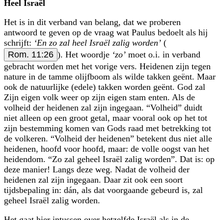
Heel Israël
Het is in dit verband van belang, dat we proberen
antwoord te geven op de vraag wat Paulus bedoelt als hij
schrijft:
‘En zo zal heel Israël zalig worden’
(
Rom. 11:26
). Het woordje
‘zo’
moet o.i. in verband
gebracht worden met het vorige vers. Heidenen zijn tegen
nature in de tamme olijfboom als wilde takken geënt. Maar
ook de natuurlijke (edele) takken worden geënt. God zal
Zijn eigen volk weer op zijn eigen stam enten. Als de
volheid der heidenen zal zijn ingegaan. “Volheid” duidt
niet alleen op een groot getal, maar vooral ook op het tot
zijn bestemming komen van Gods raad met betrekking tot
de volkeren. “Volheid der heidenen” betekent dus niet alle
heidenen, hoofd voor hoofd, maar: de volle oogst van het
heidendom. “Zo zal geheel Israël zalig worden”. Dat is: op
deze manier! Langs deze weg. Nadat de volheid der
heidenen zal zijn ingegaan. Daar zit ook een soort
tijdsbepaling in: dán, als dat voorgaande gebeurd is, zal
geheel Israël zalig worden.
Het gaat hier intussen over hetzelfde Israël als in de