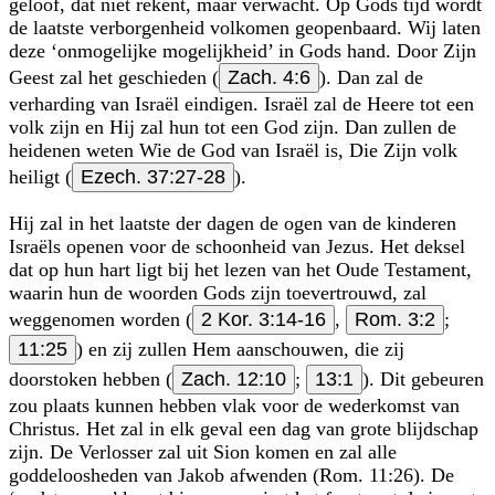
geloof, dat niet rekent, maar verwacht. Op Gods tijd wordt
de laatste verborgen­heid volkomen geopenbaard. Wij laten
deze ‘onmogelijke mogelijkheid’ in Gods hand. Door Zijn
Geest zal het geschieden (
Zach. 4:6
). Dan zal de
verharding van Israël eindigen. Israël zal de Heere tot een
volk zijn en Hij zal hun tot een God zijn. Dan zullen de
heidenen weten Wie de God van Israël is, Die Zijn volk
heiligt (
Ezech. 37:27-28
).
Hij zal in het laatste der dagen de ogen van de kinderen
Israëls openen voor de schoonheid van Jezus. Het deksel
dat op hun hart ligt bij het lezen van het Oude Testament,
waarin hun de woorden Gods zijn toevertrouwd, zal
weggenomen worden (
2 Kor. 3:14-16
,
Rom. 3:2
;
11:25
) en zij zullen Hem aanschouwen, die zij
doorstoken hebben (
Zach. 12:10
;
13:1
). Dit gebeuren
zou plaats kunnen hebben vlak voor de wederkomst van
Christus. Het zal in elk geval een dag van grote blijdschap
zijn. De Verlosser zal uit Sion komen en zal alle
goddeloosheden van Jakob afwenden (Rom. 11:26). De