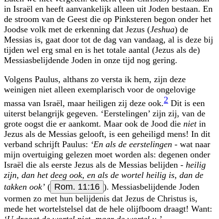
in Israël en heeft aanvankelijk alleen uit Joden bestaan. En
de stroom van de Geest die op Pinksteren begon onder het
Joodse volk met de erkenning dat Jezus (
Jeshua
) de
Messias is, gaat door tot de dag van vandaag, al is deze bij
tijden wel erg smal en is het totale aantal (Jezus als de)
Messiasbelijdende Joden in onze tijd nog gering.
Volgens Paulus, althans zo versta ik hem, zijn deze
weinigen niet alleen exemplarisch voor de ongelovige
2
massa van Israël, maar heiligen zij deze ook.
Dit is een
uiterst belangrijk gegeven. ‘Eerstelingen’ zijn zij, van de
grote oogst die er aankomt. Maar ook de Jood die
niet
in
Jezus als de Messias gelooft, is een geheiligd mens! In dit
verband schrijft Paulus:
‘En als de eerstelingen
- wat naar
mijn overtuiging gelezen moet worden als: degenen onder
Israël die als eerste Jezus als de Messias belijden -
heilig
zijn, dan het deeg ook, en als de wortel heilig is, dan de
takken ook’
(
Rom. 11:16
). Messiasbelijdende Joden
vormen zo met hun belijdenis dat Jezus de Christus is,
mede het wortelstelsel dat de hele olijfboom draagt! Want:
‘U draagt de wortel niet, maar de wortel u.’