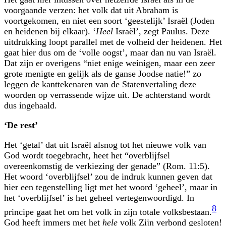
voorgaande verzen: het volk dat uit Abraham is
voortgekomen, en niet een soort ‘geestelijk’ Israël (Joden
en heidenen bij elkaar). ‘
Heel
Israël’, zegt Paulus. Deze
uitdrukking loopt parallel met de volheid der heidenen. Het
gaat hier dus om de ‘volle oogst’, maar dan nu van Israël.
Dat zijn er overigens “niet enige weinigen, maar een zeer
grote menigte en gelijk als de ganse Joodse natie!” zo
leggen de kanttekenaren van de Statenvertaling deze
woorden op verrassende wijze uit. De achterstand wordt
dus ingehaald.
‘De rest’
Het ‘getal’ dat uit Israël alsnog tot het nieuwe volk van
God wordt toegebracht, heet het “overblijfsel
overeenkomstig de verkiezing der genade” (Rom. 11:5).
Het woord ‘overblijfsel’ zou de indruk kunnen geven dat
hier een tegenstelling ligt met het woord ‘geheel’, maar in
het ‘overblijfsel’ is het geheel vertegenwoordigd. In
8
principe gaat het om het volk in zijn totale volksbestaan.
God heeft immers met het
hele
volk Zijn verbond gesloten!