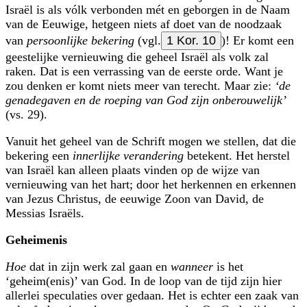
Israël is als vólk verbonden mét en geborgen in de Naam
van de Eeuwige, hetgeen niets af doet van de noodzaak
van
persoonlijke bekering
(vgl.
1 Kor. 10
)! Er komt een
geestelijke vernieuwing die geheel Israël als volk zal
raken. Dat is een verrassing van de eerste orde. Want je
zou denken er komt niets meer van terecht. Maar zie:
‘de
genadegaven en de roeping van God zijn onberouwelijk’
(vs. 29).
Vanuit het geheel van de Schrift mogen we stellen, dat die
bekering een
innerlijke verandering
betekent. Het herstel
van Israël kan alleen plaats vinden op de wijze van
vernieuwing van het hart; door het herkennen en erkennen
van Jezus Christus, de eeuwige Zoon van David, de
Messias Israëls.
Geheimenis
Hoe
dat in zijn werk zal gaan en
wanneer
is het
‘geheim(enis)’ van God. In de loop van de tijd zijn hier
allerlei speculaties over gedaan. Het is echter een zaak van