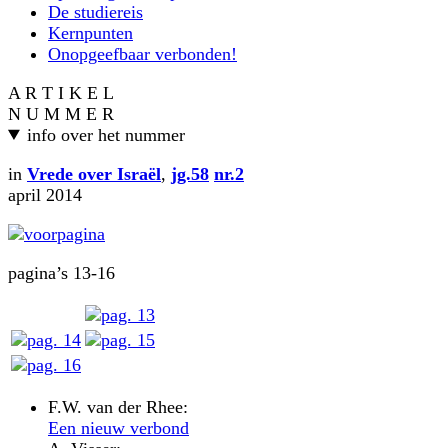
De studiereis
Kernpunten
Onopgeefbaar verbonden!
A R T I K E L
N U M M E R
info over het nummer
in
Vrede over Israël
,
jg.58
nr.2
april 2014
pagina’s 13-16
F.W. van der Rhee:
Een nieuw verbond