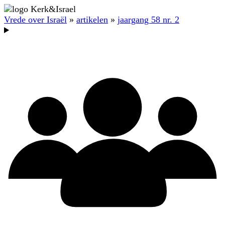
Vrede over Israël
»
artikelen
»
jaargang 58 nr. 2