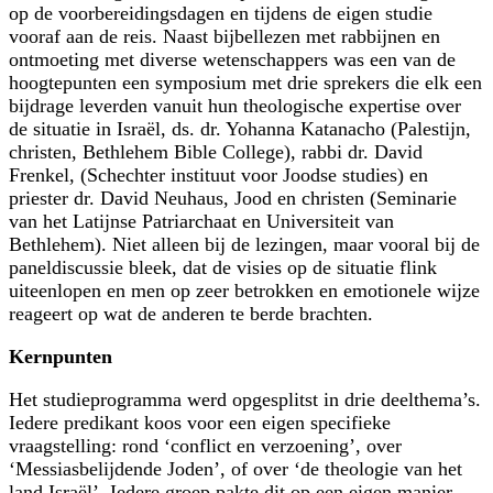
op de voorbereidingsdagen en tijdens de eigen studie
vooraf aan de reis. Naast bijbellezen met rabbijnen en
ontmoeting met diverse wetenschappers was een van de
hoogtepunten een symposium met drie sprekers die elk een
bijdrage leverden vanuit hun theologische expertise over
de situatie in Israël, ds. dr. Yohanna Katanacho (Palestijn,
christen, Bethlehem Bible College), rabbi dr. David
Frenkel, (Schechter instituut voor Joodse studies) en
priester dr. David Neuhaus, Jood en christen (Seminarie
van het Latijnse Patriarchaat en Universiteit van
Bethlehem). Niet alleen bij de lezingen, maar vooral bij de
paneldiscussie bleek, dat de visies op de situatie flink
uiteenlopen en men op zeer betrokken en emotionele wijze
reageert op wat de anderen te berde brachten.
Kernpunten
Het studieprogramma werd opgesplitst in drie deelthema’s.
Iedere predikant koos voor een eigen specifieke
vraagstelling: rond ‘conflict en verzoening’, over
‘Messiasbelijdende Joden’, of over ‘de theologie van het
land Israël’. Iedere groep pakte dit op een eigen manier