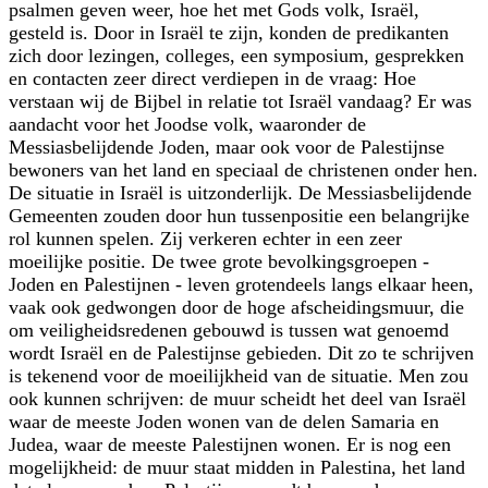
psalmen geven weer, hoe het met Gods volk, Israël,
gesteld is. Door in Israël te zijn, konden de predikanten
zich door lezingen, colleges, een symposium, gesprekken
en contacten zeer direct verdiepen in de vraag: Hoe
verstaan wij de Bijbel in relatie tot Israël vandaag? Er was
aandacht voor het Joodse volk, waaronder de
Messiasbelijdende Joden, maar ook voor de Palestijnse
bewoners van het land en speciaal de christenen onder hen.
De situatie in Israël is uitzonderlijk. De Messiasbelijdende
Gemeenten zouden door hun tussenpositie een belangrijke
rol kunnen spelen. Zij verkeren echter in een zeer
moeilijke positie. De twee grote bevolkingsgroepen -
Joden en Palestijnen - leven grotendeels langs elkaar heen,
vaak ook gedwongen door de hoge afscheidings­muur, die
om veiligheidsredenen gebouwd is tussen wat genoemd
wordt Israël en de Palestijnse gebieden. Dit zo te schrijven
is tekenend voor de moeilijkheid van de situatie. Men zou
ook kunnen schrijven: de muur scheidt het deel van Israël
waar de meeste Joden wonen van de delen Samaria en
Judea, waar de meeste Palestijnen wonen. Er is nog een
mogelijkheid: de muur staat midden in Palestina, het land