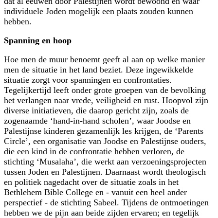
dat al eeuwen door Palestijnen wordt bewoond en waar
individuele Joden mogelijk een plaats zouden kunnen
hebben.
Spanning en hoop
Hoe men de muur benoemt geeft al aan op welke manier
men de situatie in het land beziet. Deze ingewikkelde
situatie zorgt voor spanningen en confrontaties.
Tegelijkertijd leeft onder grote groepen van de bevolking
het verlangen naar vrede, veiligheid en rust. Hoopvol zijn
diverse initiatieven, die daarop gericht zijn, zoals de
zogenaamde ‘hand-in-hand scholen’, waar Joodse en
Palestijnse kinderen gezamenlijk les krijgen, de ‘Parents
Circle’, een organisatie van Joodse en Palestijnse ouders,
die een kind in de confrontatie hebben verloren, de
stichting ‘Musalaha’, die werkt aan verzoeningsprojecten
tussen Joden en Palestijnen. Daarnaast wordt theologisch
en politiek nagedacht over de situatie zoals in het
Bethlehem Bible College en - vanuit een heel ander
perspectief - de stichting Sabeel. Tijdens de ontmoetingen
hebben we de pijn aan beide zijden ervaren; en tegelijk