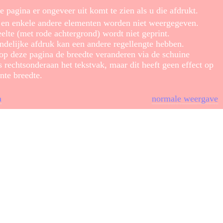
e pagina er ongeveer uit komt te zien als u die afdrukt.
s en enkele andere elementen worden niet weergegeven.
elte (met rode achtergrond) wordt niet geprint.
ndelijke afdruk kan een andere regellengte hebben.
 op deze pagina de breedte veranderen via de schuine
s rechtsonderaan het tekstvak, maar dit heeft geen effect op
nte breedte.
a
normale weergave