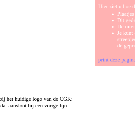
Hier ziet u hoe d
Plaatje
Dit gede
De uitei
Je kunt
streepje
de gepri
print deze pagin
 bij het huidige logo van de CGK:
at aansloot bij een vorige lijn.