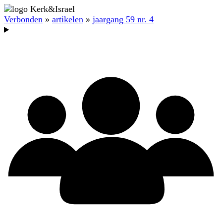
Verbonden
»
artikelen
»
jaargang 59 nr. 4