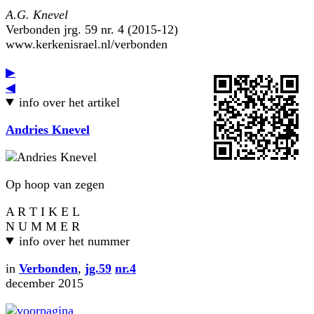
A.G. Knevel
Verbonden jrg. 59 nr. 4 (2015-12)
www.kerkenisrael.nl/verbonden
▶
◀
info over het artikel
Andries Knevel
Op hoop van zegen
A R T I K E L
N U M M E R
info over het nummer
in
Verbonden
,
jg.59
nr.4
december 2015