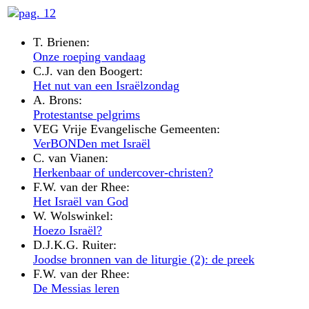
T. Brienen:
Onze roeping vandaag
C.J. van den Boogert:
Het nut van een Israëlzondag
A. Brons:
Protestantse pelgrims
VEG Vrije Evangelische Gemeenten:
VerBONDen met Israël
C. van Vianen:
Herkenbaar of undercover-christen?
F.W. van der Rhee:
Het Israël van God
W. Wolswinkel:
Hoezo Israël?
D.J.K.G. Ruiter:
Joodse bronnen van de liturgie (2): de preek
F.W. van der Rhee:
De Messias leren