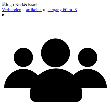
Verbonden
»
artikelen
»
jaargang 60 nr. 3