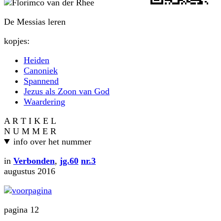
De Messias leren
kopjes:
Heiden
Canoniek
Spannend
Jezus als Zoon van God
Waardering
A R T I K E L
N U M M E R
info over het nummer
in
Verbonden
,
jg.60
nr.3
augustus 2016
pagina 12