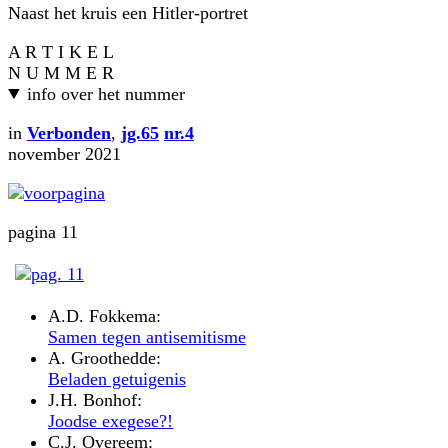
Naast het kruis een Hitler-portret
A R T I K E L
N U M M E R
info over het nummer
in
Verbonden
,
jg.65
nr.4
november 2021
pagina 11
A.D. Fokkema:
Samen tegen antisemitisme
A. Groothedde:
Beladen getuigenis
J.H. Bonhof:
Joodse exegese?!
C.J. Overeem: