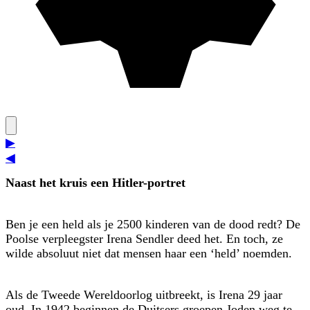
▶
◀
Naast het kruis een Hitler-portret
Ben je een held als je 2500 kinderen van de dood redt? De
Poolse verpleegster Irena Sendler deed het. En toch, ze
wilde absoluut niet dat mensen haar een ‘held’ noemden.
Als de Tweede Wereldoorlog uitbreekt, is Irena 29 jaar
oud. In 1942 beginnen de Duitsers groepen Joden weg te