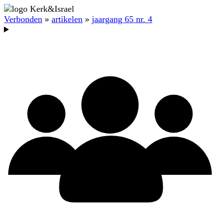
Verbonden
»
artikelen
»
jaargang 65 nr. 4