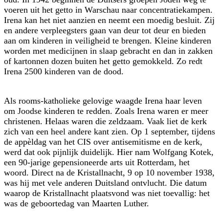
voeren uit het getto in Warschau naar concentratiekampen.
Irena kan het niet aanzien en neemt een moedig besluit. Zij
en andere verpleegsters gaan van deur tot deur en bieden
aan om kinderen in veiligheid te brengen. Kleine kinderen
worden met medicijnen in slaap gebracht en dan in zakken
of kartonnen dozen buiten het getto gemokkeld. Zo redt
Irena 2500 kinderen van de dood.
Als rooms-katholieke gelovige waagde Irena haar leven
om Joodse kinderen te redden. Zoals Irena waren er meer
christenen. Helaas waren die zeldzaam. Vaak liet de kerk
zich van een heel andere kant zien. Op 1 september, tijdens
de appèldag van het CIS over antisemitisme en de kerk,
werd dat ook pijnlijk duidelijk. Hier nam Wolfgang Kotek,
een 90-jarige gepensioneerde arts uit Rotterdam, het
woord. Direct na de Kristallnacht, 9 op 10 november 1938,
was hij met vele anderen Duitsland ontvlucht. Die datum
waarop de Kristallnacht plaatsvond was niet toevallig: het
was de geboortedag van Maarten Luther.