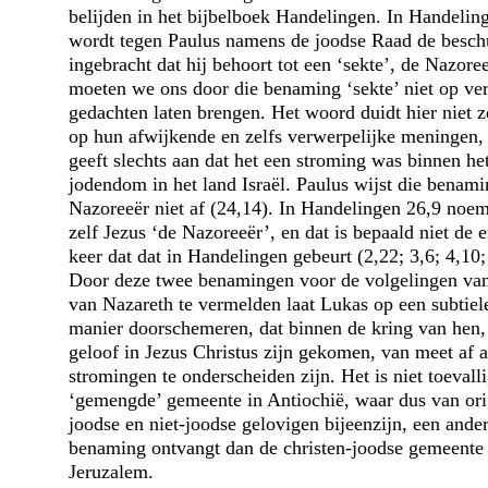
belijden in het bijbelboek Handelingen. In Handelin
wordt tegen Paulus namens de joodse Raad de besch
ingebracht dat hij behoort tot een ‘sekte’, de Nazore
moeten we ons door die benaming ‘sekte’ niet op ve
gedachten laten brengen. Het woord duidt hier niet z
op hun afwijkende en zelfs verwerpelijke meningen,
geeft slechts aan dat het een stroming was binnen he
jodendom in het land Israël. Paulus wijst die benami
Nazoreeër niet af (24,14). In Handelingen 26,9 noem
zelf Jezus ‘de Nazoreeër’, en dat is bepaald niet de 
keer dat dat in Handelingen gebeurt (2,22; 3,6; 4,10;
Door deze twee benamingen voor de volgelingen van
van Nazareth te vermelden laat Lukas op een subtiel
manier doorschemeren, dat binnen de kring van hen, 
geloof in Jezus Christus zijn gekomen, van meet af 
stromingen te onderscheiden zijn. Het is niet toevalli
‘gemengde’ gemeente in Antiochië, waar dus van ori
joodse en niet-joodse gelovigen bijeenzijn, een ande
benaming ontvangt dan de christen-joodse gemeente 
Jeruzalem.