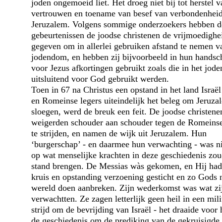
joden ongemoeid liet. Het droeg niet bij tot herstel v
vertrouwen en toename van besef van verbondenheid
Jeruzalem. Volgens sommige onderzoekers hebben d
gebeurtenissen de joodse christenen de vrijmoedighe
gegeven om in allerlei gebruiken afstand te nemen v
jodendom, en hebben zij bijvoorbeeld in hun handsch
voor Jezus afkortingen gebruikt zoals die in het jod
uitsluitend voor God gebruikt werden.
Toen in 67 na Christus een opstand in het land Israël
en Romeinse legers uiteindelijk het beleg om Jeruza
sloegen, werd de breuk een feit. De joodse christene
weigerden schouder aan schouder tegen de Romeinse
te strijden, en namen de wijk uit Jeruzalem. Hun
‘burgerschap’ - en daarmee hun verwachting - was n
op wat menselijke krachten in deze geschiedenis zou
stand brengen. De Messias wàs gekomen, en Hij had 
kruis en opstanding verzoening gesticht en zo Gods
wereld doen aanbreken. Zijn wederkomst was wat zi
verwachtten. Ze zagen letterlijk geen heil in een mili
strijd om de bevrijding van Israël - het draaide voor 
de geschiedenis om de prediking van de gekruisigde