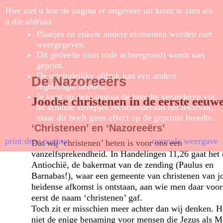
Hier ziet u hoe de pagina er ongeveer uit komt te zien als
u die afdrukt.
Plaatjes en enkele andere elementen worden niet
weergegeven.
Dit gedeelte (met rode achtergrond) wordt niet
geprint.
De uiteindelijke afdruk kan een andere
De Nazoreeërs
regellengte hebben.
Je kunt op deze pagina de breedte veranderen via
Joodse christenen in de eerste eeuw
de schuine streepjes rechtsonderaan het tekstvak,
maar dit heeft geen effect op de geprinte breedte.
‘Christenen’ en ‘Nazoreeërs’
print deze pagina
normale weergave
Dat wij ‘christenen’ heten is voor ons een
vanzelfsprekendheid. In Handelingen 11,26 gaat het 
Antiochië, de bakermat van de zending (Paulus en
Barnabas!), waar een gemeente van christenen van j
heidense afkomst is ontstaan, aan wie men daar voor
eerst de naam ‘christenen’ gaf.
Toch zit er misschien meer achter dan wij denken. He
niet de enige benaming voor mensen die Jezus als M