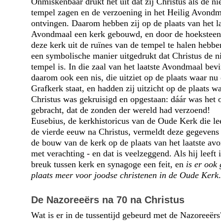
Onmiskenbaar drukt het uit dat zij Christus als de n
tempel zagen en de verzoening in het Heilig Avondm
ontvingen. Daarom hebben zij op de plaats van het la
Avondmaal een kerk gebouwd, en door de hoeksteen
deze kerk uit de ruïnes van de tempel te halen hebbe
een symbolische manier uitgedrukt dat Christus de 
tempel is. In die zaal van het laatste Avondmaal bevi
daarom ook een nis, die uitziet op de plaats waar nu
Grafkerk staat, en hadden zij uitzicht op de plaats w
Christus was gekruisigd en opgestaan: dáár was het o
gebracht, dat de zonden der wereld had verzoend!
Eusebius, de kerkhistoricus van de Oude Kerk die le
de vierde eeuw na Christus, vermeldt deze gegevens
de bouw van de kerk op de plaats van het laatste av
met verachting - en dat is veelzeggend. Als hij leeft 
breuk tussen kerk en synagoge een feit, en
is er ook
plaats meer voor joodse christenen in de Oude Kerk
.
De Nazoreeërs na 70 na Christus
Wat is er in de tussentijd gebeurd met de Nazoreeër