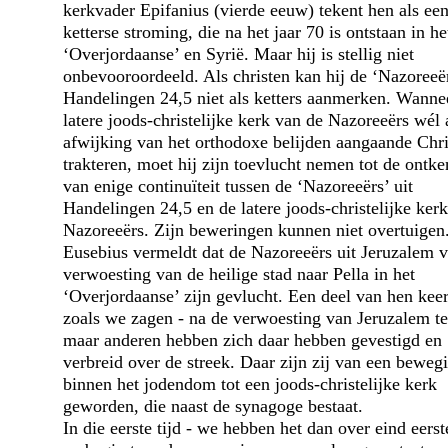
kerkvader Epifanius (vierde eeuw) tekent hen als ee
ketterse stroming, die na het jaar 70 is ontstaan in he
‘Overjordaanse’ en Syrië. Maar hij is stellig niet
onbevooroordeeld. Als christen kan hij de ‘Nazoreeër
Handelingen 24,5 niet als ketters aanmerken. Wannee
latere joods-christelijke kerk van de Nazoreeërs wél 
afwijking van het orthodoxe belijden aangaande Chri
trakteren, moet hij zijn toevlucht nemen tot de ontk
van enige continuïteit tussen de ‘Nazoreeërs’ uit
Handelingen 24,5 en de latere joods-christelijke ker
Nazoreeërs. Zijn beweringen kunnen niet overtuigen
Eusebius vermeldt dat de Nazoreeërs uit Jeruzalem 
verwoesting van de heilige stad naar Pella in het
‘Overjordaanse’ zijn gevlucht. Een deel van hen keer
zoals we zagen - na de verwoesting van Jeruzalem te
maar anderen hebben zich daar hebben gevestigd en
verbreid over de streek. Daar zijn zij van een beweg
binnen het jodendom tot een joods-christelijke kerk
geworden, die naast de synagoge bestaat.
In die eerste tijd - we hebben het dan over eind eers