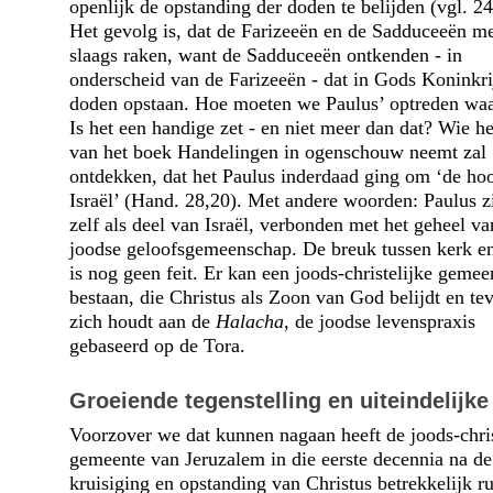
openlijk de opstanding der doden te belijden (vgl. 24
Het gevolg is, dat de Farizeeën en de Sadduceeën me
slaags raken, want de Sadduceeën ontkenden - in
onderscheid van de Farizeeën - dat in Gods Koninkri
doden opstaan. Hoe moeten we Paulus’ optreden wa
Is het een handige zet - en niet meer dan dat? Wie he
van het boek Handelingen in ogenschouw neemt zal
ontdekken, dat het Paulus inderdaad ging om ‘de ho
Israël’ (Hand. 28,20). Met andere woorden: Paulus zi
zelf als deel van Israël, verbonden met het geheel va
joodse geloofsgemeenschap. De breuk tussen kerk en
is nog geen feit. Er kan een joods-christelijke gemee
bestaan, die Christus als Zoon van God belijdt en te
zich houdt aan de
Halacha
, de joodse levenspraxis
gebaseerd op de Tora.
Groeiende tegenstelling en uiteindelijke
Voorzover we dat kunnen nagaan heeft de joods-chris
gemeente van Jeruzalem in die eerste decennia na de
kruisiging en opstanding van Christus betrekkelijk ru