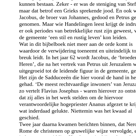
kunnen bestaan. Zeker - er was de steniging van Ste
maar dat betrof een Grieks sprekende jood. En ook 
Jacobus, de broer van Johannes, gedood en Petrus g
genomen. Maar wie Handelingen leest krijgt de indru
er ook periodes van betrekkelijke rust zijn geweest, 
de gemeente ‘een stil en rustig leven’ kon leiden.
Wat in dit bijbelboek niet meer aan de orde komt is
waardoor de verwijdering toeneemt en uiteindelijk to
breuk leidt. In het jaar 62 wordt Jacobus, de ‘broede
Heren’, die na het vertrek van Petrus uit Jeruzalem 
uitgegroeid tot de leidende figuur in de gemeente, ge
Het zijn de Sadduceeën die hier vooral de hand in h
gehad. ‘De meest rechtvaardige inwoners’ van Jeruz
zo vertelt Flavius Josephus - waren hierover zo onts
dat zij alles in het werk stelden om de hiervoor
verantwoordelijke hogepriester Ananus afgezet te kri
wat inderdaad gelukte. Niettemin was het kwaad al
geschied.
Twee jaar daarna kwamen berichten binnen, dat Nero
Rome de christenen op gruwelijke wijze vervolgde, 