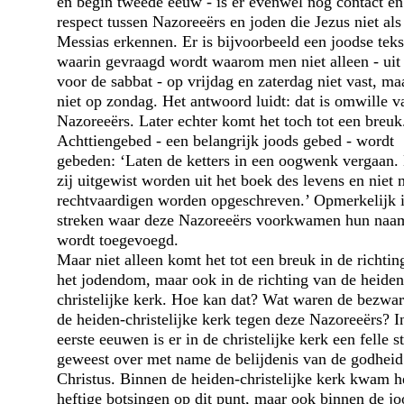
en begin tweede eeuw - is er evenwel nog contact en
respect tussen Nazoreeërs en joden die Jezus niet als
Messias erkennen. Er is bijvoorbeeld een joodse teks
waarin gevraagd wordt waarom men niet alleen - uit 
voor de sabbat - op vrijdag en zaterdag niet vast, ma
niet op zondag. Het antwoord luidt: dat is omwille v
Nazoreeërs. Later echter komt het toch tot een breuk.
Achttiengebed - een belangrijk joods gebed - wordt
gebeden: ‘Laten de ketters in een oogwenk vergaan.
zij uitgewist worden uit het boek des levens en niet 
rechtvaardigen worden opgeschreven.’ Opmerkelijk i
streken waar deze Nazoreeërs voorkwamen hun naa
wordt toegevoegd.
Maar niet alleen komt het tot een breuk in de richtin
het jodendom, maar ook in de richting van de heiden
christelijke kerk. Hoe kan dat? Wat waren de bezwa
de heiden-christelijke kerk tegen deze Nazoreeërs? I
eerste eeuwen is er in de christelijke kerk een felle st
geweest over met name de belijdenis van de godheid
Christus. Binnen de heiden-christelijke kerk kwam he
heftige botsingen op dit punt, maar ook binnen de jo