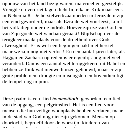
opbouw van het land bezig waren, materieel en geestelijk.
Vreugde en verdriet lagen dicht bij elkaar. Kijk maar eens
in Nehemia 8. De herstelwerkzaamheden in Jeruzalem zijn
een eind gevorderd, maar als Ezra de wet voorleest, komt
het volk diep onder de indruk. Hoever zijn ze van God en
van Zijn goede wet vandaan geraakt! Blijdschap over de
terugkeer maakt plaats voor de droefheid over Gods
afwezigheid. Er is wel een begin gemaakt met herstel,
maar we zijn nog niet verlost! En een aantal jaren later, als
Haggaï en Zacharia optreden is er eigenlijk nog niet veel
veranderd. Dan is een aantal wel teruggekeerd uit Babel en
hebben ze flink wat nieuwe huizen gebouwd, maar er zijn
grote problemen: droogte en misoogsten en bovendien ligt
de tempel nog in puin.
Deze psalm is een ‘lied
hammaäloth
’ geworden, een lied
van de opgang, een pelgrimslied. Het is een lied voor
mensen die hun veilige woonplaats hebben verlaten, maar
in de stad van God nog niet zijn gekomen. Mensen op
doortocht, beproefd door de woestijn, kinderen van