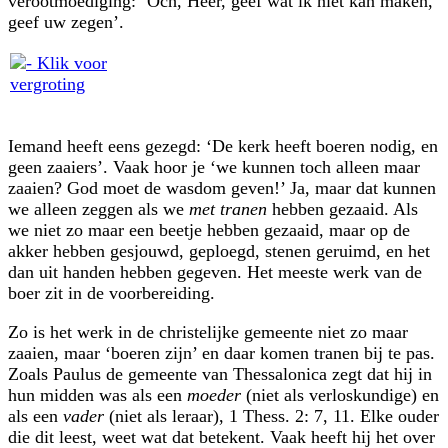
verootmoediging: ‘Och, Heer, geef wat ik niet kan maken,
geef uw zegen’.
Iemand heeft eens gezegd: ‘De kerk heeft boeren nodig, en
geen zaaiers’. Vaak hoor je ‘we kunnen toch alleen maar
zaaien? God moet de wasdom geven!’ Ja, maar dat kunnen
we alleen zeggen als we
met tranen
hebben gezaaid. Als
we niet zo maar een beetje hebben gezaaid, maar op de
akker hebben gesjouwd, geploegd, stenen geruimd, en het
dan uit handen hebben gegeven. Het meeste werk van de
boer zit in de voorbereiding.
Zo is het werk in de christelijke gemeente niet zo maar
zaaien, maar ‘boeren zijn’ en daar komen tranen bij te pas.
Zoals Paulus de gemeente van Thessalonica zegt dat hij in
hun midden was als een
moeder
(niet als verloskundige) en
als een
vader
(niet als leraar), 1 Thess. 2: 7, 11. Elke ouder
die dit leest, weet wat dat betekent. Vaak heeft hij het over