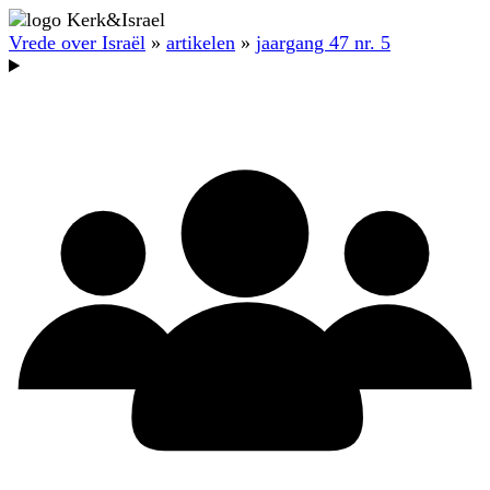
Vrede over Israël
»
artikelen
»
jaargang 47 nr. 5