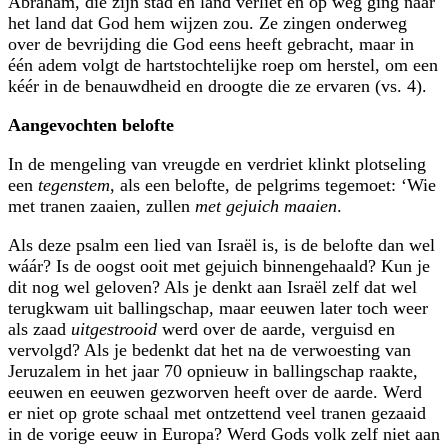
Abraham, die zijn stad en land verliet en op weg ging naar
het land dat God hem wijzen zou. Ze zingen onderweg
over de bevrijding die God eens heeft gebracht, maar in
één adem volgt de hartstochtelijke roep om herstel, om een
kéér in de benauwdheid en droogte die ze ervaren (vs. 4).
Aangevochten belofte
In de mengeling van vreugde en verdriet klinkt plotseling
een
tegenstem
, als een belofte, de pelgrims tegemoet: ‘Wie
met tranen zaaien, zullen
met gejuich maaien
.
Als deze psalm een lied van Israël is, is de belofte dan wel
wáár? Is de oogst ooit met gejuich binnengehaald? Kun je
dit nog wel geloven? Als je denkt aan Israël zelf dat wel
terugkwam uit ballingschap, maar eeuwen later toch weer
als zaad
uitgestrooid
werd over de aarde, verguisd en
vervolgd? Als je bedenkt dat het na de verwoesting van
Jeruzalem in het jaar 70 opnieuw in ballingschap raakte,
eeuwen en eeuwen gezworven heeft over de aarde. Werd
er niet op grote schaal met ontzettend veel tranen gezaaid
in de vorige eeuw in Europa? Werd Gods volk zelf niet aan