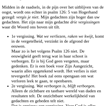
Midden in de raadsels, in de pijn over het uitblijven van de
oogst, wordt ons echter in psalm 126: 5 van Hogerhand
gezegd:
vergis je niet
. Mijn gedachten zijn hoger dan uw
gedachten. Het zijn naar mijn gedachte
drie vergissingen
waar dit Woord ons boven uit tilt.
1e vergissing.
Wat we verliezen, raken we kwijt
, komt
in de vergetelheid, verzinkt in de afgrond der
eeuwen.
Maar zo is het volgens Psalm 126 niet. De
eeuwigheid geeft terug wat in haar schoot is
verborgen. Er is bij God geen vergeten, maar
gedenken. Er is een boek voor Zijn Aangezicht,
waarin alles opgetekend wordt. Het verlies is niet
tevergeefs! Het boek zal eens opengaan om wat
verloren leek te gaan, te openbaren.
2e vergissing.
Wat verborgen is, blíjft verborgen
.
Alleen de zichtbare en tastbare wereld van daden en
resultaten telt. De onzichtbare werkelijkheid van
gedachten en gebeden telt niet.
Dat is opnieuw een vergissing. Voor God is
alles