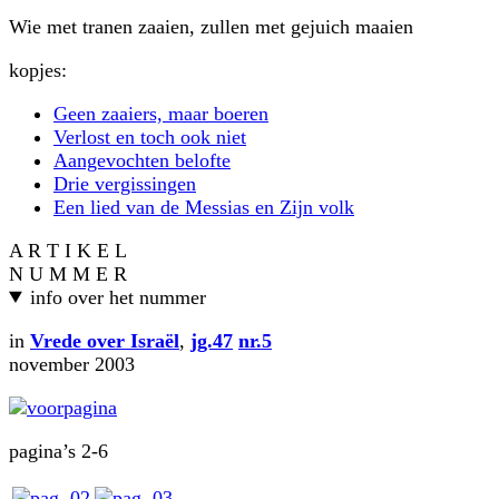
Wie met tranen zaaien, zullen met gejuich maaien
kopjes:
Geen zaaiers, maar boeren
Verlost en toch ook niet
Aangevochten belofte
Drie vergissingen
Een lied van de Messias en Zijn volk
A R T I K E L
N U M M E R
info over het nummer
in
Vrede over Israël
,
jg.47
nr.5
november 2003
pagina’s 2-6