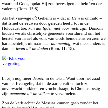
waarheid Gods, opdat Hij zou bevestigen de beloften der
vaderen (Rom. 15:8).
Als het vanwege
dít
Geheim is – dat
in Hem
is onthuld –
dat Israël de eeuwen door geleden heeft, tot in de
Holocaust toe,
kan dat lijden niet voor niets zijn
. Daarom
bidden we als christelijke gemeente voortdurend om het
herstel van Israël als volk van Gods bemoeienis en zien we
hartstochtelijk uit naar haar
aanneming
, wat niets anders is
dan het
leven uit de doden
(Rom. 11: 15).
Er zijn nog meer
deuren
in de tekst. Want door het zaad
van het Evangelie, dat in de aarde valt en toch zo
onverwacht ontkiemt en vrucht draagt, is Christus bezig
zijn
gemeente uit de volken
te verzamelen.
Zou de kerk achter de Messias kunnen gaan zonder het
kruis te dragen? Het kan niet!