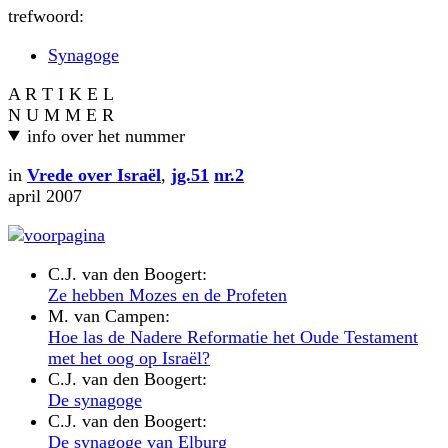
trefwoord:
Synagoge
A R T I K E L
N U M M E R
info over het nummer
in
Vrede over Israël
,
jg.51
nr.2
april 2007
C.J. van den Boogert:
Ze hebben Mozes en de Profeten
M. van Campen:
Hoe las de Nadere Reformatie het Oude Testament
met het oog op Israël?
C.J. van den Boogert:
De synagoge
C.J. van den Boogert:
De synagoge van Elburg