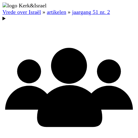
Vrede over Israël
»
artikelen
»
jaargang 51 nr. 2