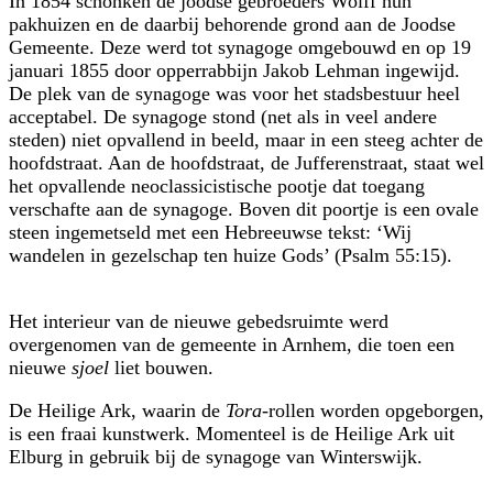
In 1854 schonken de joodse gebroeders Wolff hun
pakhuizen en de daarbij behorende grond aan de Joodse
Gemeente. Deze werd tot synagoge omgebouwd en op 19
januari 1855 door opperrabbijn Jakob Lehman ingewijd.
De plek van de synagoge was voor het stadsbestuur heel
acceptabel. De synagoge stond (net als in veel andere
steden) niet opvallend in beeld, maar in een steeg achter de
hoofdstraat. Aan de hoofdstraat, de Jufferenstraat, staat wel
het opvallende neoclassicistische pootje dat toegang
verschafte aan de synagoge. Boven dit poortje is een ovale
steen ingemetseld met een Hebreeuwse tekst: ‘Wij
wandelen in gezelschap ten huize Gods’ (Psalm 55:15).
Het interieur van de nieuwe gebedsruimte werd
overgenomen van de gemeente in Arnhem, die toen een
nieuwe
sjoel
liet bouwen.
De Heilige Ark, waarin de
Tora
-rollen worden opgeborgen,
is een fraai kunstwerk. Momenteel is de Heilige Ark uit
Elburg in gebruik bij de synagoge van Winterswijk.