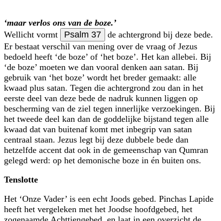
‘maar verlos ons van de boze.’
Wellicht vormt
Psalm 37
de achtergrond bij deze bede.
Er bestaat verschil van mening over de vraag of Jezus
bedoeld heeft ‘de boze’ of ‘het boze’. Het kan allebei. Bij
‘de boze’ moeten we dan vooral denken aan satan. Bij
gebruik van ‘het boze’ wordt het breder gemaakt: alle
kwaad plus satan. Tegen die achtergrond zou dan in het
eerste deel van deze bede de nadruk kunnen liggen op
bescherming van de ziel tegen innerlijke verzoekingen. Bij
het tweede deel kan dan de goddelijke bijstand tegen alle
kwaad dat van buitenaf komt met inbegrip van satan
centraal staan. Jezus legt bij deze dubbele bede dan
hetzelfde accent dat ook in de gemeen­schap van Qumran
gelegd werd: op het demonische boze in én buiten ons.
Tenslotte
Het ‘Onze Vader’ is een echt Joods gebed. Pinchas Lapide
heeft het vergeleken met het Joodse hoofdgebed, het
zogenaamde Achttiengebed, en laat in een overzicht de