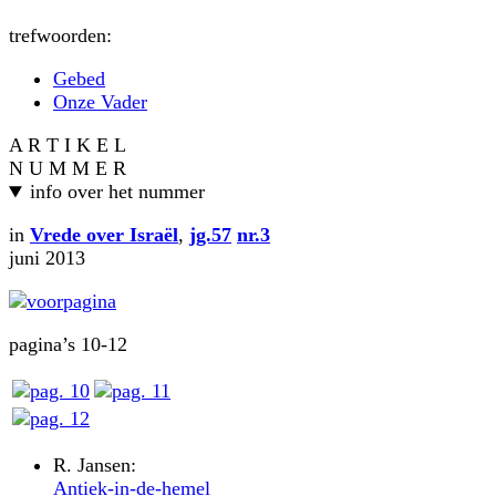
trefwoorden:
Gebed
Onze Vader
A R T I K E L
N U M M E R
info over het nummer
in
Vrede over Israël
,
jg.57
nr.3
juni 2013
pagina’s 10-12
R. Jansen:
Antiek-in-de-hemel