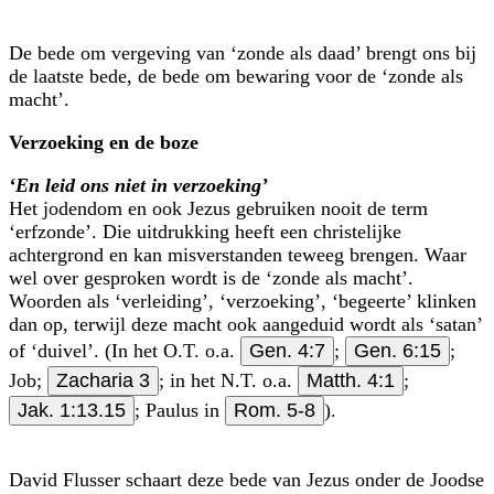
De bede om vergeving van ‘zonde als daad’ brengt ons bij
de laatste bede, de bede om bewaring voor de ‘zonde als
macht’.
Verzoeking en de boze
‘En leid ons niet in verzoeking’
Het jodendom en ook Jezus gebruiken nooit de term
‘erfzonde’. Die uitdrukking heeft een christelijke
achtergrond en kan misverstanden teweeg brengen. Waar
wel over gesproken wordt is de ‘zonde als macht’.
Woorden als ‘verleiding’, ‘verzoe­king’, ‘begeerte’ klinken
dan op, terwijl deze macht ook aangeduid wordt als ‘satan’
of ‘duivel’. (In het O.T. o.a.
Gen. 4:7
;
Gen. 6:15
;
Job;
Zacharia 3
; in het N.T. o.a.
Matth. 4:1
;
Jak. 1:13.15
; Paulus in
Rom. 5-8
).
David Flusser schaart deze bede van Jezus onder de Joodse