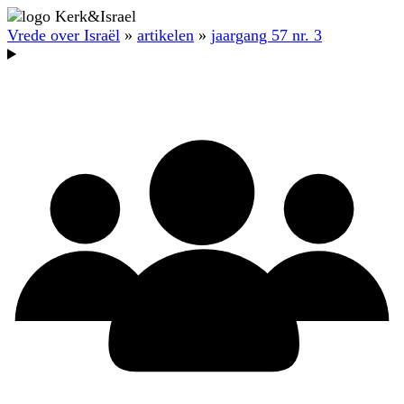
Vrede over Israël
»
artikelen
»
jaargang 57 nr. 3