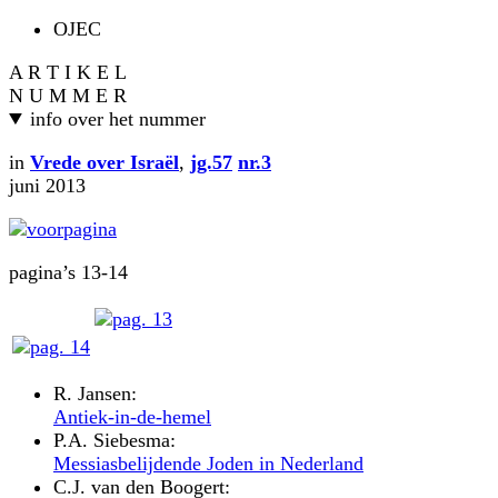
OJEC
A R T I K E L
N U M M E R
info over het nummer
in
Vrede over Israël
,
jg.57
nr.3
juni 2013
pagina’s 13-14
R. Jansen:
Antiek-in-de-hemel
P.A. Siebesma:
Messiasbelijdende Joden in Nederland
C.J. van den Boogert: