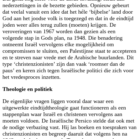
nederzettingen in de bezette gebieden. Opnieuw gebeurt
dat veelal vanuit een idee dat het héle ‘bijbelse’ land door
God aan het joodse volk is toegezegd en dat in de eindtijd
joden weer alles terug zullen (moeten) krijgen. De
veroveringen van 1967 worden dan gezien als een
volgende stap in Gods plan, na 1948. Die benadering
ontneemt Israël vervolgens elke mogelijkheid om
compromissen te sluiten, een Palestijnse staat te accepteren
en te streven naar vrede met de Arabische buurlanden. Dit
type ‘christenzionisten’ zijn dan vaak ‘roomser dan de
paus’ en keren zich tegen Israëlische politici die zich voor
het vredesproces inzetten.
Theologie en politiek
De eigenlijke vragen liggen vooral daar waar een
uitgewerkte eindtijdtheologie gaat functioneren als een
stappenplan waar Israël en christenen vervolgens aan
moeten voldoen. De Israëlische Persico stelde dat ook met
de nodige verbazing vast. Hij las boeken en toespraken van
christenzionisten en begreep daaruit dat volgens hen na