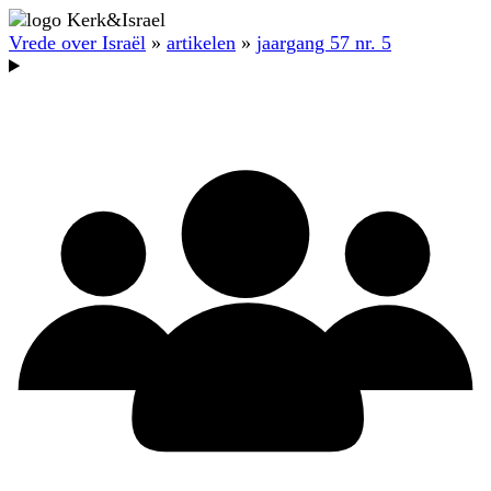
Vrede over Israël
»
artikelen
»
jaargang 57 nr. 5