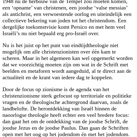
1948 nu de herbouw van de Tempel zou moeten komen,
een ‘opname’ van christenen, een joodse ‘valse messias’
als antichrist, een verwoestende oorlog en uiteindelijk een
collectieve bekering van joden tot het christendom. Een
dergelijke toekomstvisie komt Persico en met hem veel
Israëli’s nu niet bepaald erg pro-Israël over.
Nu is het juist op het punt van eindtijdtheologie niet
mogelijk om alle christenzionisten over één kam te
scheren. Maar in het algemeen kan wel opgemerkt worden
dat we voorzichtig moeten zijn om wat in de Schrift met
beelden en metaforen wordt aangeduid, al te direct aan de
actualiteit en de krant van iedere dag te koppelen.
Door de focus op zionisme is de agenda van het
christenzionisme sterk gefocust op territoriale en politieke
vragen en de theologische achtergrond daarvan, zoals de
landbelofte. De herontdekking van Israël binnen de
naoorlogse theologie heeft echter een veel bredere focus:
dan gaat het om de ontdekking van de joodse Schrift, de
joodse Jezus en de joodse Paulus. Dan gaan de Schriften
open met het oog op het jodendom én met het jodendom.