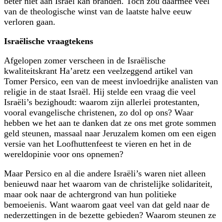
beter niet aan Israël kan branden. Toch zou daarmee veel
van de theologische winst van de laatste halve eeuw
verloren gaan.
Israëlische vraagtekens
Afgelopen zomer verscheen in de Israëlische
kwaliteitskrant Ha’aretz een veel­zeggend artikel van
Tomer Persico, een van de meest invloedrijke analisten van
religie in de staat Israël. Hij stelde een vraag die veel
Israëli’s bezighoudt: waarom zijn allerlei protestanten,
vooral evangelische christenen, zo dol op ons? Waar
hebben we het aan te danken dat ze ons met grote sommen
geld steunen, massaal naar Jeruzalem komen om een eigen
versie van het Loofhuttenfeest te vieren en het in de
wereldopinie voor ons opnemen?
Maar Persico en al die andere Israëli’s waren niet alleen
benieuwd naar het waarom van de christelijke solidariteit,
maar ook naar de achtergrond van hun politieke
bemoeienis. Want waarom gaat veel van dat geld naar de
nederzettingen in de bezette gebieden? Waarom steunen ze