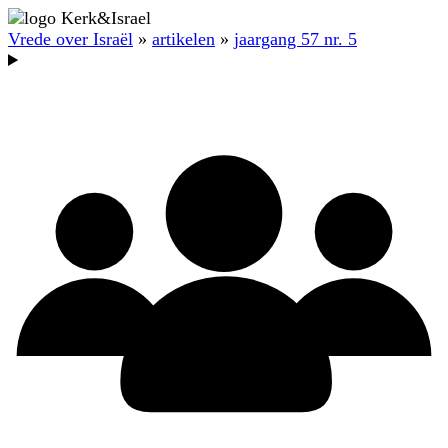
Vrede over Israël
»
artikelen
»
jaargang 57 nr. 5