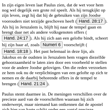
In zijn eigen leven laat Paulus zien, dat de wet voor hem
nog wel degelijk een grote rol speelt. Als hij terugkijkt op
zijn leven, zegt hij dat hij de gebruiken van zijn Joodse
voorouders niet terzijde geschoven heeft (
Hand. 28:17
).
Als hij in Jeruzalem is, blijft hij naar de tempel gaan en
brengt daar net als andere volks­genoten offers (
Hand. 24:17
). Als hij zich aan een gelofte bindt, scheert
hij zijn haar af, zoals
Numeri 6
voorschrijft (
Hand. 18:18
). Het past helemaal in deze lijn, als
Jakobus en de oudsten in Jeruzalem hem vragen diezelfde
gehoorzaamheid te laten zien door een voorbeeld te stellen
voor de andere Joodse gelovigen. Om die reden verzoeken
ze hem ook nu de verplichtingen van een gelofte op zich te
nemen en de daarbij behorende offers in de tempel te
brengen (
Hand. 21:24
).
Paulus stemt daarmee in. De meningen verschillen over de
precieze aard van de voorschriften waaraan hij zich
onderwerpt, maar niemand kan ontkennen dat de apostel
zich hier van harte schikt onder een aantal precieze