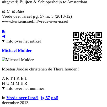
uitgeverij Buijten & Schipperheijn te Amsterdam
M.C. Mulder
Vrede over Israël jrg. 57 nr. 5 (2013-12)
www.kerkenisrael.nl/vrede-over-israel
▶
◀
info over het artikel
Michael Mulder
Moeten Joodse christenen de Thora houden?
A R T I K E L
N U M M E R
info over het nummer
in
Vrede over Israël
,
jg.57
nr.5
december 2013