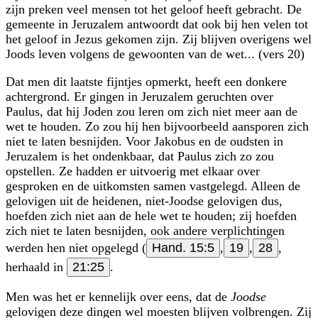
zijn preken veel mensen tot het geloof heeft gebracht. De
gemeente in Jeruzalem antwoordt dat ook bij hen velen tot
het geloof in Jezus gekomen zijn. Zij blijven overigens wel
Joods leven volgens de gewoonten van de wet... (vers 20)
Dat men dit laatste fijntjes opmerkt, heeft een donkere
achtergrond. Er gingen in Jeruzalem geruchten over
Paulus, dat hij Joden zou leren om zich niet meer aan de
wet te houden. Zo zou hij hen bijvoorbeeld aansporen zich
niet te laten besnijden. Voor Jakobus en de oudsten in
Jeruzalem is het ondenkbaar, dat Paulus zich zo zou
opstellen. Ze hadden er uitvoerig met elkaar over
gesproken en de uitkomsten samen vastgelegd. Alleen de
gelovigen uit de heidenen, niet-Joodse gelovigen dus,
hoefden zich niet aan de hele wet te houden; zij hoefden
zich niet te laten besnijden, ook andere verplichtingen
werden hen niet opgelegd (
Hand. 15:5
,
19
,
28
,
herhaald in
21:25
.
Men was het er kennelijk over eens, dat de
Joodse
gelovigen deze dingen wel moesten blijven volbrengen. Zij