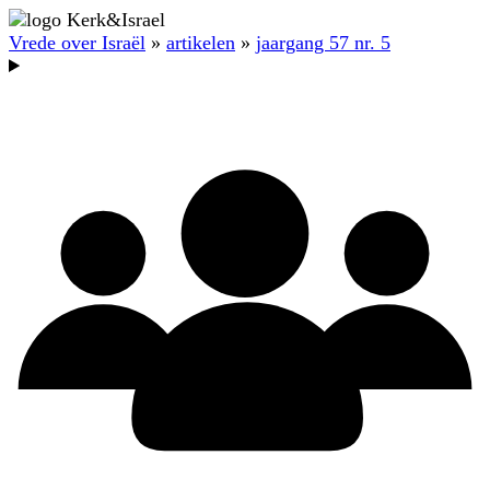
Vrede over Israël
»
artikelen
»
jaargang 57 nr. 5