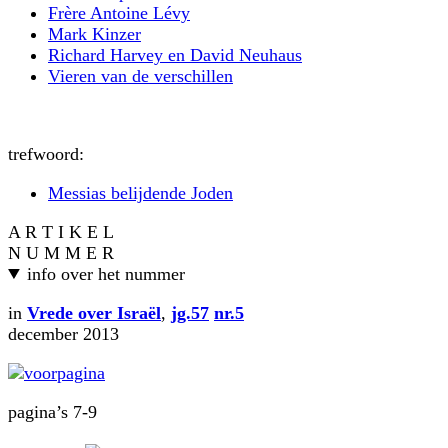
Frère Antoine Lévy
Mark Kinzer
Richard Harvey en David Neuhaus
Vieren van de verschillen
trefwoord:
Messias belijdende Joden
A R T I K E L
N U M M E R
info over het nummer
in
Vrede over Israël
,
jg.57
nr.5
december 2013
pagina’s 7-9