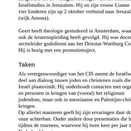
Israël­studies in Jeruzalem. Hij en zijn vrouw Lianne
vier kinderen zijn op 2 oktober verhuisd naar Jeruza
(wijk Arnona).
Geert heeft theologie gestudeerd in Amsterdam, waar
ook de leraren­opleiding heeft gevolgd. Hij was doce
sectieleider gods­dienst aan het Driestar-Wartburg Co
Hij is bezig met een
promotie­traject
.
Taken
Als vertegenwoordiger van het CIS neemt de Israëlw
deel aan dialoog tussen joden en christenen zoals die
Israël plaatsvindt. Hij onderhoudt contacten met orga
en personen in kringen van (vooral) het religieuze
jodendom, maar ook in messiaanse en Palestijns-chris
kringen.
Op allerlei manieren geeft hij zijn ervaringen daar d
onze achterban. Onder andere door presentaties die h
tijdens de tournees, waarvoor hij twee keer per jaar 