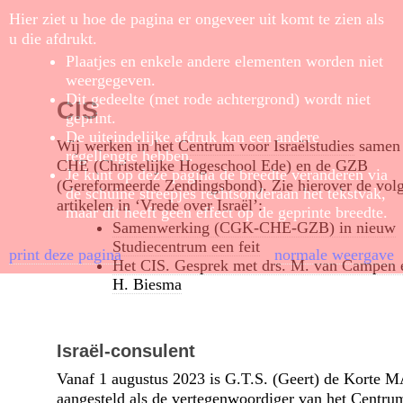
Hier ziet u hoe de pagina er ongeveer uit komt te zien als
u die afdrukt.
Plaatjes en enkele andere elementen worden niet
weergegeven.
Dit gedeelte (met rode achtergrond) wordt niet
CIS
geprint.
De uiteindelijke afdruk kan een andere
Wij werken in het
Centrum voor Israëlstudies
samen 
regellengte hebben.
CHE (Christelijke Hogeschool Ede) en de GZB
Je kunt op deze pagina de breedte veranderen via
(Gereformeerde Zendingsbond). Zie hierover de vol
de schuine streepjes rechtsonderaan het tekstvak,
artikelen in ‘Vrede over Israël’:
maar dit heeft geen effect op de geprinte breedte.
Samenwerking (CGK-CHE-GZB) in nieuw
Studiecentrum een feit
print deze pagina
normale weergave
Het CIS. Gesprek met drs. M. van Campen 
H. Biesma
Israël-consulent
Vanaf 1 augustus 2023 is G.T.S. (Geert) de Korte 
aangesteld als de vertegen­woordiger van het Centru