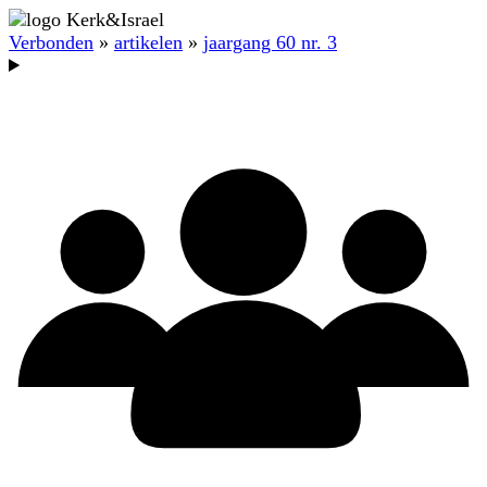
Verbonden
»
artikelen
»
jaargang 60 nr. 3