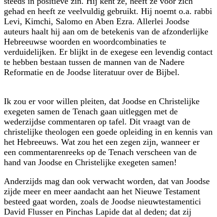
steeds in positieve zin. Hij kent ze, heeft ze vóór zich
gehad en heeft ze veelvuldig gebruikt. Hij noemt o.a. rabbi
Levi, Kimchi, Salomo en Aben Ezra. Allerlei Joodse
auteurs haalt hij aan om de betekenis van de afzonderlijke
Hebreeuwse woorden en woordcombinaties te
verduidelijken. Er blijkt in de exegese een levendig contact
te hebben bestaan tussen de mannen van de Nadere
Reformatie en de Joodse literatuur over de Bijbel.
Ik zou er voor willen pleiten, dat Joodse en Christelijke
exegeten samen de Tenach gaan uitleggen met de
wederzijdse commentaren op tafel. Dit vraagt van de
christe­lijke theo­logen een goede opleiding in en kennis van
het Hebreeuws. Wat zou het een zegen zijn, wanneer er
een commentarenreeks op de Tenach verscheen van de
hand van Joodse en Christelijke exegeten samen!
Anderzijds mag dan ook verwacht worden, dat van Joodse
zijde meer en meer aan­dacht aan het Nieuwe Testament
besteed gaat worden, zoals de Joodse nieuwtestamentici
David Flusser en Pinchas Lapide dat al deden; dat zij