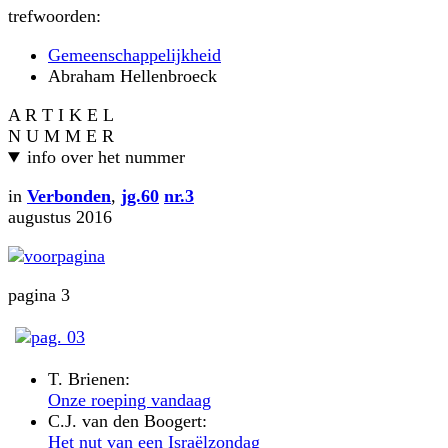
trefwoorden:
Gemeenschappelijkheid
Abraham Hellenbroeck
A R T I K E L
N U M M E R
info over het nummer
in
Verbonden
,
jg.60
nr.3
augustus 2016
pagina 3
T. Brienen:
Onze roeping vandaag
C.J. van den Boogert:
Het nut van een Israëlzondag