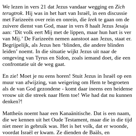
We lezen in vers 21 dat Jezus vandaar wegging en
Zich
terugtrok
. Hij was in het hart van Israël, in een discussie
met Farizeeën over rein en onrein, die
leek
te gaan om de
zuivere dienst van God, maar in vers 8 haalt Jezus Jesaja
aan: ‘Dit volk eert Mij met de lippen, maar hun hart is ver
van Mij.’ De Farizeeën nemen aanstoot aan Jezus, staat er.
Begrijpelijk, als Jezus hen ‘blinden, die andere blinden
leiden’ noemt. In die situatie wijkt Jezus uit naar de
omgeving van Tyrus en Sidon, zoals iemand doet, die een
confrontatie uit de weg gaat.
En zie! Moet je nu eens horen! Stuit Jezus in Israël op een
muur van afwijzing, van weigering om Hem te begroeten
als de van God gezondene - komt daar ineens een heidense
vrouw uit die streek naar Hem toe! Wie had dat nu kunnen
denken?!
Mattheüs noemt haar een Kanaänitische. Dat is een naam,
die we kennen uit het Oude Testament, maar die in die tijd
niet meer in gebruik was. Het is het volk, dat er woonde,
voordat Israël er kwam. Ze dienden de Baäls, en