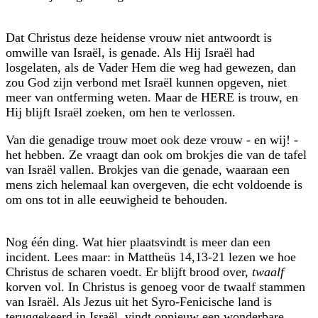
Dat Christus deze heidense vrouw niet antwoordt is
omwille van Israël, is genade. Als Hij Israël had
losgelaten, als de Vader Hem die weg had gewezen, dan
zou God zijn verbond met Israël kunnen opgeven, niet
meer van ontferming weten. Maar de HERE is trouw, en
Hij blijft Israël zoeken, om hen te verlossen.
Van die genadige trouw moet ook deze vrouw - en wij! -
het hebben. Ze vraagt dan ook om brokjes die van de tafel
van Israël vallen. Brokjes van die genade, waaraan een
mens zich helemaal kan overgeven, die echt voldoende is
om ons tot in alle eeuwigheid te behouden.
Nog één ding. Wat hier plaatsvindt is meer dan een
incident. Lees maar: in Mattheüs 14,13-21 lezen we hoe
Christus de scharen voedt. Er blijft brood over,
twaalf
korven vol. In Christus is genoeg voor de twaalf stammen
van Israël. Als Jezus uit het Syro-Fenicische land is
teruggekeerd in Israël, vindt opnieuw een wonderbare