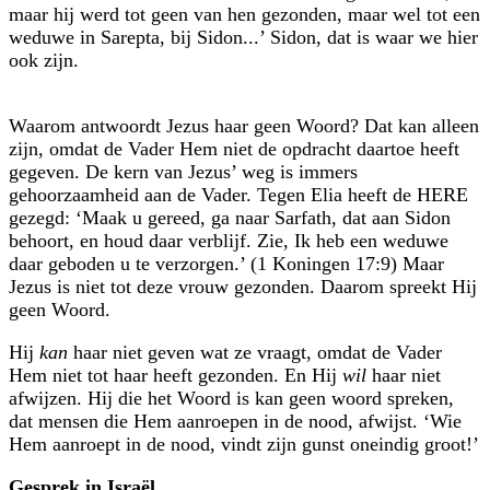
maar hij werd tot geen van hen gezonden, maar wel tot een
weduwe in Sarepta, bij Sidon...’ Sidon, dat is waar we hier
ook zijn.
Waarom antwoordt Jezus haar geen Woord? Dat kan alleen
zijn, omdat de Vader Hem niet de opdracht daartoe heeft
gegeven. De kern van Jezus’ weg is immers
gehoorzaamheid aan de Vader. Tegen Elia heeft de HERE
gezegd: ‘Maak u gereed, ga naar Sarfath, dat aan Sidon
behoort, en houd daar verblijf. Zie, Ik heb een weduwe
daar geboden u te verzorgen.’ (1 Koningen 17:9) Maar
Jezus is niet tot deze vrouw gezonden. Daarom spreekt Hij
geen Woord.
Hij
kan
haar niet geven wat ze vraagt, omdat de Vader
Hem niet tot haar heeft gezonden. En Hij
wil
haar niet
afwijzen. Hij die het Woord is kan geen woord spreken,
dat mensen die Hem aanroepen in de nood, afwijst. ‘Wie
Hem aanroept in de nood, vindt zijn gunst oneindig groot!’
Gesprek in Israël...