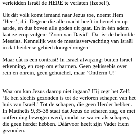
verleidden Israël de HERE te verlaten (Izebel!).
Uit dàt volk komt iemand naar Jezus toe, noemt Hem
‘Heer’, d.i. Degene die alle macht heeft in hemel en op
aarde, en dus boven alle goden uit gaat. En in één adem
laat ze erop volgen: ‘Zoon van David’. Dat is: de beloofde
Messias. Kennelijk was de messiasverwachting van Israël
in dat heidense gebied doorgedrongen!
Maar dàt is een contrast! In Israël afwijzing; buiten Israël
erkenning, en roep om erbarmen. Geen gekissebis over
rein en onrein, geen gehuichel, maar ‘Ontferm U!’
Waarom kan Jezus daarop niet ingaan? Hij zegt het Zelf:
‘Ik ben slechts gezonden is tot de verloren schapen van het
huis van Israël.’ Tot de schapen, die geen Herder hebben.
In Mattheüs 9,35-38 staat dat Jezus de scharen zag, en met
ontferming bewogen werd, omdat ze waren als schapen,
die geen herder hebben. Dáárvoor heeft zijn Vader Hem
gezonden.