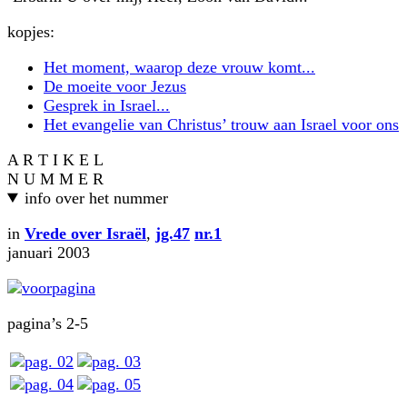
kopjes:
Het moment, waarop deze vrouw komt...
De moeite voor Jezus
Gesprek in Israel...
Het evangelie van Christus’ trouw aan Israel voor ons
A R T I K E L
N U M M E R
info over het nummer
in
Vrede over Israël
,
jg.47
nr.1
januari 2003
pagina’s 2-5