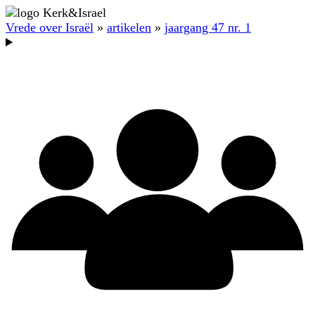
Vrede over Israël
»
artikelen
»
jaargang 47 nr. 1