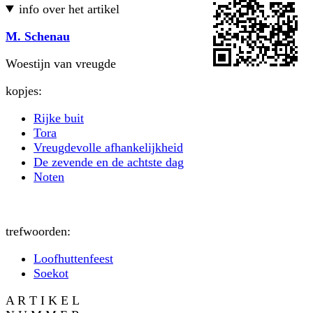
info over het artikel
M. Schenau
Woestijn van vreugde
kopjes:
Rijke buit
Tora
Vreugdevolle afhankelijkheid
De zevende en de achtste dag
Noten
trefwoorden:
Loofhuttenfeest
Soekot
A R T I K E L