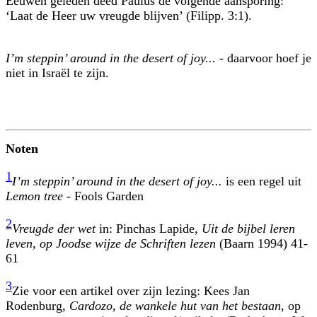
Eeuwen geleden deed Paulus de volgende aansporing:
‘Laat de Heer uw vreugde blijven’ (Filipp. 3:1).
I’m steppin’ around in the desert of joy...
- daarvoor hoef je
niet in Israël te zijn.
Noten
1
I’m steppin’ around in the desert of joy...
is een regel uit
Lemon tree
- Fools Garden
2
Vreugde der wet
in: Pinchas Lapide,
Uit de bijbel leren
leven, op Joodse wijze de Schriften lezen
(Baarn 1994) 41-
61
3
Zie voor een artikel over zijn lezing: Kees Jan
Rodenburg,
Cardozo, de wankele hut van het bestaan
, op