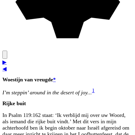
▶
◀
Woestijn van vreugde
*
1
I’m steppin’ around in the desert of joy...
Rijke buit
In Psalm 119:162 staat: ‘Ik verblijd mij over uw Woord,
als iemand die rijke buit vindt.’ Met dit vers in mijn
achterhoofd ben ik begin oktober naar Israël afgereisd om
daar meer inzicht te krijgen in het Loofhuttenfeest, dat de