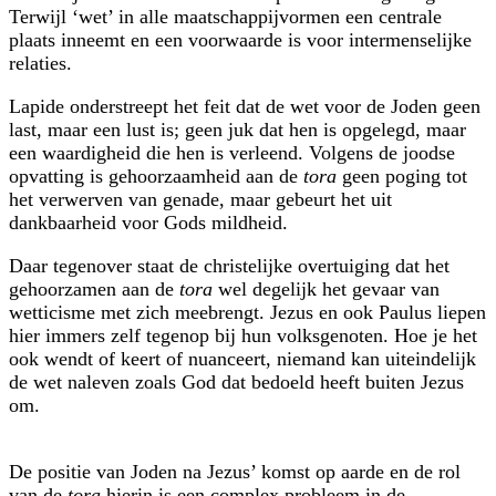
Terwijl ‘wet’ in alle maatschappijvormen een centrale
plaats inneemt en een voorwaarde is voor intermenselijke
relaties.
Lapide onderstreept het feit dat de wet voor de Joden geen
last, maar een lust is; geen juk dat hen is opgelegd, maar
een waardigheid die hen is verleend. Volgens de joodse
opvatting is gehoorzaamheid aan de
tora
geen poging tot
het verwerven van genade, maar gebeurt het uit
dankbaarheid voor Gods mildheid.
Daar tegenover staat de christelijke overtuiging dat het
gehoorzamen aan de
tora
wel degelijk het gevaar van
wetticisme met zich meebrengt. Jezus en ook Paulus liepen
hier immers zelf tegenop bij hun volksgenoten. Hoe je het
ook wendt of keert of nuanceert, niemand kan uiteindelijk
de wet naleven zoals God dat bedoeld heeft buiten Jezus
om.
De positie van Joden na Jezus’ komst op aarde en de rol
van de
tora
hierin is een complex probleem in de