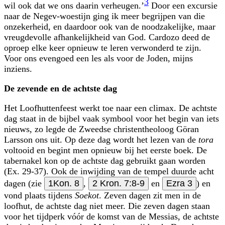
3
wil ook dat we ons daarin verheugen.’
Door een excursie
naar de Negev-woestijn ging ik meer begrijpen van die
onzekerheid, en daardoor ook van de noodzakelijke, maar
vreugdevolle afhankelijkheid van God. Cardozo deed de
oproep elke keer opnieuw te leren verwonderd te zijn.
Voor ons evengoed een les als voor de Joden, mijns
inziens.
De zevende en de achtste dag
Het Loofhuttenfeest werkt toe naar een climax. De achtste
dag staat in de bijbel vaak symbool voor het begin van iets
nieuws, zo legde de Zweedse christentheoloog Göran
Larsson ons uit. Op deze dag wordt het lezen van de
tora
voltooid en begint men opnieuw bij het eerste boek. De
tabernakel kon op de achtste dag gebruikt gaan worden
(Ex. 29-37). Ook de inwijding van de tempel duurde acht
dagen (zie
1Kon. 8
,
2 Kron. 7:8-9
en
Ezra 3
) en
vond plaats tijdens
Soekot
. Zeven dagen zit men in de
loofhut, de achtste dag niet meer. Die zeven dagen staan
voor het tijdperk vóór de komst van de Messias, de achtste