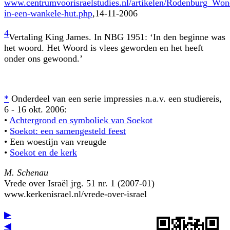
www.centrumvoorisraelstudies.nl/artikelen/Rodenburg_Won
in-een-wankele-hut.php
,14-11-2006
4
Vertaling King James. In NBG 1951: ‘In den beginne was
het woord. Het Woord is vlees geworden en het heeft
onder ons gewoond.’
*
Onderdeel van een serie impressies n.a.v. een studiereis,
6 - 16 okt. 2006:
•
Achtergrond en symboliek van Soekot
•
Soekot: een samengesteld feest
• Een woestijn van vreugde
•
Soekot en de kerk
M. Schenau
Vrede over Israël jrg. 51 nr. 1 (2007-01)
www.kerkenisrael.nl/vrede-over-israel
▶
◀