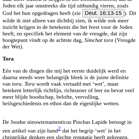
Joden elk jaar omstreeks die tijd uitbundig vieren, zoals
God het hun opgedragen heeft (zie
Deut. 16:13-15
). Dit
wilde ik niet alleen van dichtbij zíen, ik wilde ook meer
inzicht krijgen in de betekenis die het feest voor de Joden
heeft, en specifiek het element van de vreugde, dat zijn
hoogtepunt vindt op de achtste dag,
Simchat tora
(Vreugde
der Wet).
Tora
Eén van de dingen die mij het eerste duidelijk werd en
daarna steeds weer belangrijk bleek is de juiste definitie
van
tora
.
Tora
wordt vaak vertaald met ‘wet’, maar
betekent letterlijk richtlijn, richtsnoer of leer en bevat veel
meer blijde boodschap, belofte, vervulling,
heilsgeschiedenis en ethos dan de eigenlijke wetten.
De Joodse nieuwtestamenticus Pinchas Lapide betoogt in
2
een artikel van zijn hand
dat het begrip ‘wet’ in het
christelijke denken een slechte reputatie heeft gekregen.