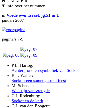
N U M M E R
info over het nummer
in
Vrede over Israël
,
jg.51
nr.1
januari 2007
pagina’s 7-9
P.B. Hartog:
Achtergrond en symboliek van Soekot
B.T. Wallet:
Soekot: een samengesteld feest
M. Schenau:
Woestijn van vreugde
C.J. Rodenburg:
Soekot en de kerk
C.J. van den Boogert: