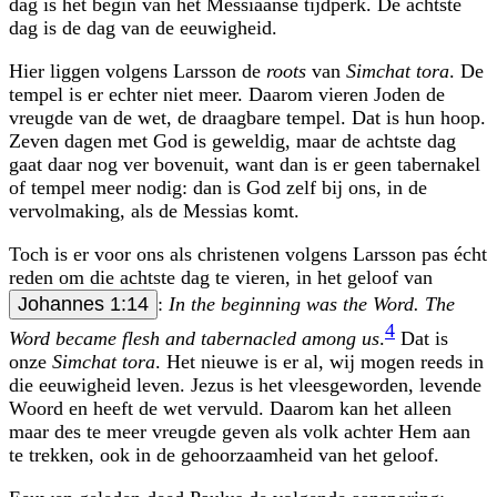
dag is het begin van het Messiaanse tijdperk. De achtste
dag is de dag van de eeuwigheid.
Hier liggen volgens Larsson de
roots
van
Simchat tora
. De
tempel is er echter niet meer. Daarom vieren Joden de
vreugde van de wet, de draagbare tempel. Dat is hun hoop.
Zeven dagen met God is geweldig, maar de achtste dag
gaat daar nog ver bovenuit, want dan is er geen tabernakel
of tempel meer nodig: dan is God zelf bij ons, in de
vervolmaking, als de Messias komt.
Toch is er voor ons als christenen volgens Larsson pas écht
reden om die achtste dag te vieren, in het geloof van
Johannes 1:14
:
In the beginning was the Word. The
4
Word became flesh and tabernacled among us
.
Dat is
onze
Simchat tora
. Het nieuwe is er al, wij mogen reeds in
die eeuwigheid leven. Jezus is het vleesgeworden, levende
Woord en heeft de wet vervuld. Daarom kan het alleen
maar des te meer vreugde geven als volk achter Hem aan
te trekken, ook in de gehoorzaamheid van het geloof.