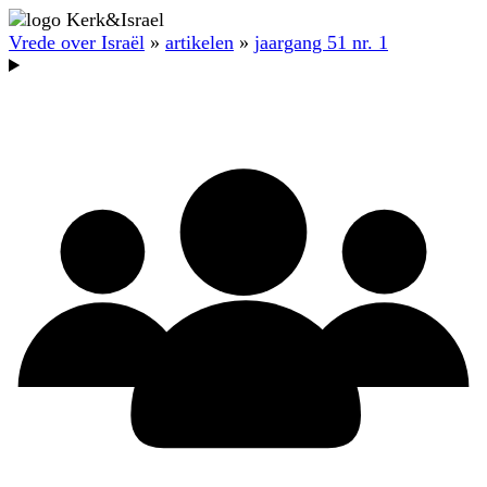
Vrede over Israël
»
artikelen
»
jaargang 51 nr. 1