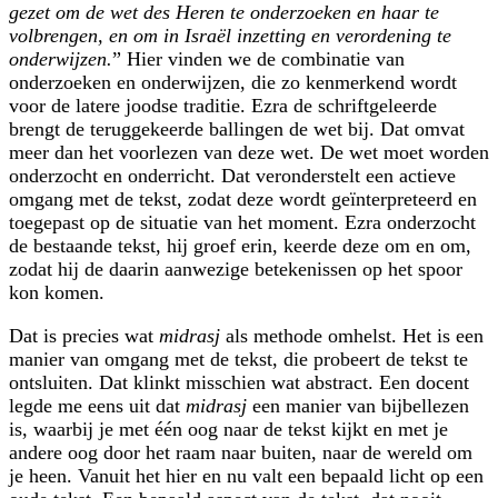
gezet om de wet des Heren te onderzoeken en haar te
volbrengen, en om in Israël inzetting en verordening te
onderwijzen.
” Hier vinden we de combinatie van
onderzoeken en onderwijzen, die zo kenmerkend wordt
voor de latere joodse traditie. Ezra de schriftgeleerde
brengt de teruggekeerde ballingen de wet bij. Dat omvat
meer dan het voorlezen van deze wet. De wet moet worden
onderzocht en onderricht. Dat veronderstelt een actieve
omgang met de tekst, zodat deze wordt geïnterpreteerd en
toegepast op de situatie van het moment. Ezra onderzocht
de bestaande tekst, hij groef erin, keerde deze om en om,
zodat hij de daarin aanwezige betekenissen op het spoor
kon komen.
Dat is precies wat
midrasj
als methode omhelst. Het is een
manier van omgang met de tekst, die probeert de tekst te
ontsluiten. Dat klinkt misschien wat abstract. Een docent
legde me eens uit dat
midrasj
een manier van bijbellezen
is, waarbij je met één oog naar de tekst kijkt en met je
andere oog door het raam naar buiten, naar de wereld om
je heen. Vanuit het hier en nu valt een bepaald licht op een