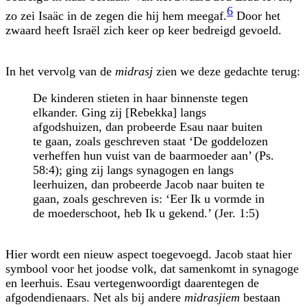
6
zo zei Isaäc in de zegen die hij hem meegaf.
Door het
zwaard heeft Israël zich keer op keer bedreigd gevoeld.
In het vervolg van de
midrasj
zien we deze gedachte terug:
De kinderen stieten in haar binnenste tegen
elkander. Ging zij [Rebekka] langs
afgodshuizen, dan probeerde Esau naar buiten
te gaan, zoals ge­schreven staat ‘De goddelozen
verheffen hun vuist van de baarmoeder aan’ (Ps.
58:4); ging zij langs synagogen en langs
leerhuizen, dan probeerde Jacob naar buiten te
gaan, zoals geschreven is: ‘Eer Ik u vormde in
de moeder­schoot, heb Ik u gekend.’ (Jer. 1:5)
Hier wordt een nieuw aspect toegevoegd. Jacob staat hier
symbool voor het joodse volk, dat samenkomt in synagoge
en leerhuis. Esau vertegenwoordigt daarentegen de
afgodendienaars. Net als bij andere
midrasjiem
bestaan