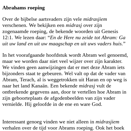
Abrahams roeping
Over de bijbelse aartsvaders zijn vele
midrasjiem
verschenen. We bekijken een
midrasj
over zijn
zogenaamde roeping, de bekende woorden uit Genesis
12:1. We lezen daar: “
En de Here nu zeide tot Abram: Ga
uit uw land en uit uw maagschap en uit uws vaders huis.
”
In het voorafgaande hoofdstuk wordt Abram wel genoemd,
maar we worden daar niet veel wijzer over zijn karakter.
We vinden geen aanwijzingen dat er met deze Abram iets
bijzonders staat te gebeuren. Wel valt op dat de vader van
Abram, Terach, al is weggetrokken uit Haran en op weg is
naar het land Kanaän. Een bekende
midrasj
vult de
ontbrekende gegevens aan, door te vertellen hoe Abram in
zijn geboorteplaats de afgodenbeelden van zijn vader
vernielde. Hij geloofde in de ene en ware God.
Interessant genoeg vinden we niet alleen in
midrasjiem
verhalen over de tijd voor Abrams roeping. Ook het boek