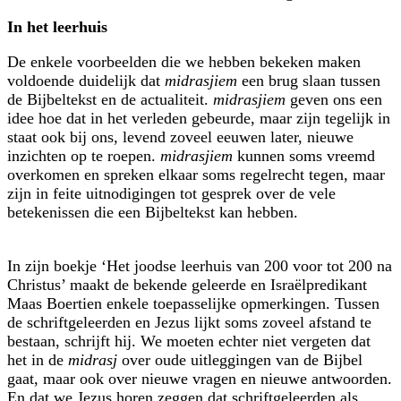
In het leerhuis
De enkele voorbeelden die we hebben bekeken maken
voldoende duidelijk dat
midrasjiem
een brug slaan tussen
de Bijbeltekst en de actualiteit.
midrasjiem
geven ons een
idee hoe dat in het verleden gebeurde, maar zijn tegelijk in
staat ook bij ons, levend zoveel eeuwen later, nieuwe
inzichten op te roepen.
midrasjiem
kunnen soms vreemd
overkomen en spreken elkaar soms regelrecht tegen, maar
zijn in feite uitnodigingen tot gesprek over de vele
betekenissen die een Bijbeltekst kan hebben.
In zijn boekje ‘Het joodse leerhuis van 200 voor tot 200 na
Christus’ maakt de bekende geleerde en Israëlpredikant
Maas Boertien enkele toepasselijke op­merkingen. Tussen
de schriftgeleerden en Jezus lijkt soms zoveel afstand te
bestaan, schrijft hij. We moeten echter niet vergeten dat
het in de
midrasj
over oude uitleggingen van de Bijbel
gaat, maar ook over nieuwe vragen en nieuwe antwoorden.
En dat we Jezus horen zeggen dat schriftgeleerden als