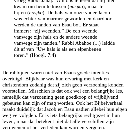
vroeg Rabbi Janaj. ‘Om ons te leren dat hij niet
kwam om hem te kussen (
nasjko
), maar te
bijten (
nosjko
). De hals van onze vader Jacob
was echter van marmer geworden en daardoor
werden de tanden van Esau bot. Er staat
immers: “zij weenden.” De een weende
vanwege zijn hals en de andere weende
vanwege zijn tanden.’ Rabbi Abahoe (...) leidde
dit af van “Uw hals is als een elpenbenen
toren.” (Hoogl. 7:4)
De rabbijnen waren niet van Esaus goede intenties
overtuigd. Blijkbaar was hun ervaring met kerk en
christendom zodanig dat zij zich geen verzoening konden
voorstellen. Misschien is dat ook wel een belangrijke les,
namelijk dat verzoening geen goedkoop of vrijblijvend
gebeuren kan zijn of mag worden. Ook het Bijbel­verhaal
maakt duidelijk dat Jacob en Esau nadien allebei hun eigen
weg vervolgden. Er is iets belangrijks rechtgezet in hun
leven, maar dat betekent niet dat alle verschillen zijn
verdwenen of het verleden kan worden vergeten.