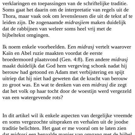
verklaringen en toepas­singen van de schriftelijke traditie.
Soms gaat het daarin om de interpretatie van regels uit de
Thora, maar vaak ook om levenslessen die uit de tekst af te
leiden zijn. De zogenaamde
midrasjiem
maken duidelijk
dat de rabbijnen van weleer soms heel vrij met de
bijbeltekst omgingen.
Ik noem enkele voorbeelden. Een
midrasj
vertelt waarover
Kaïn en Abel ruzie maakten voordat de eerste
broedermoord plaatsvond (Gen. 4:8). Een andere
midrasj
maakt duidelijk dat God hem vergeving schonk nadat hij
berouw had getoond en Adam met verbijstering en spijt
uitriep dat hij niet had geweten dat de kracht van berouw
zo groot was. En wat te denken van een
midrasj
die zegt
dat het volk op haar tocht door de woestijn werd vergezeld
van een watergevende rots?
In dit artikel wil ik enkele aspecten van dergelijke vreemde
en soms vergezochte uitspraken en verhalen uit de joodse
traditie belichten. Het gaat er me vooral om te laten zien
dat
midrasj
een bepaalde manier van omgang met de bijbel