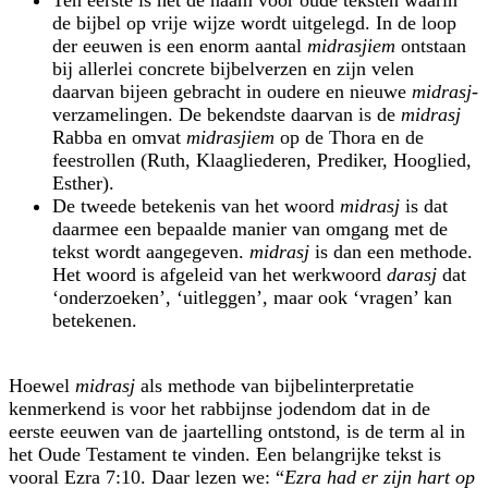
de bijbel op vrije wijze wordt uitgelegd. In de loop
der eeuwen is een enorm aantal
midrasjiem
ontstaan
bij allerlei concrete bijbelverzen en zijn velen
daarvan bijeen gebracht in oudere en nieuwe
midrasj
-
verzamelingen. De bekendste daarvan is de
midrasj
Rabba en omvat
midrasjiem
op de Thora en de
feestrollen (Ruth, Klaagliederen, Prediker, Hooglied,
Esther).
De tweede betekenis van het woord
midrasj
is dat
daarmee een bepaalde manier van omgang met de
tekst wordt aangegeven.
midrasj
is dan een methode.
Het woord is afgeleid van het werkwoord
darasj
dat
‘onderzoeken’, ‘uitleggen’, maar ook ‘vragen’ kan
betekenen.
Hoewel
midrasj
als methode van bijbelinterpretatie
kenmerkend is voor het rabbijnse jodendom dat in de
eerste eeuwen van de jaartelling ontstond, is de term al in
het Oude Testament te vinden. Een belangrijke tekst is
vooral Ezra 7:10. Daar lezen we: “
Ezra had er zijn hart op