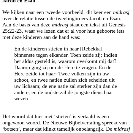
Jacob en Esau
We kijken naar een tweede voorbeeld, dit keer een
midrasj
over de relatie tussen de tweelingbroers Jacob en Esau.
Aan de basis van deze
midrasj
staat een tekst uit Genesis
25:22-23, waar we lezen dat er al voor hun geboorte iets
met deze kinderen aan de hand was:
En de kinderen stieten in haar [Rebekka]
binnenste tegen elkander. Toen zeide zij: Indien
het aldus gesteld is, waarom overkomt mij dat?
Daarop ging zij om de Here te vragen. En de
Here zeide tot haar: Twee volken zijn in uw
schoot, en twee natiën zullen zich scheiden uit
uw lichaam; de ene natie zal sterker zijn dan de
andere, en de oudste zal de jongste dienstbaar
wezen.
Het woord dat hier met ‘stieten’ is vertaald is een
ongewoon woord. De Nieuwe Bijbelvertaling spreekt van
‘botsen’, maar dat klinkt tamelijk onbelangrijk. De
midrasj