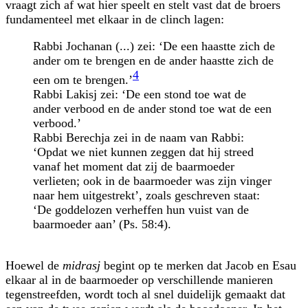
vraagt zich af wat hier speelt en stelt vast dat de broers
fundamenteel met elkaar in de clinch lagen:
Rabbi Jochanan (...) zei: ‘De een haastte zich de
ander om te brengen en de ander haastte zich de
4
een om te brengen.’
Rabbi Lakisj zei: ‘De een stond toe wat de
ander verbood en de ander stond toe wat de een
verbood.’
Rabbi Berechja zei in de naam van Rabbi:
‘Opdat we niet kunnen zeggen dat hij streed
vanaf het moment dat zij de baarmoeder
verlieten; ook in de baarmoeder was zijn vinger
naar hem uitgestrekt’, zoals geschreven staat:
‘De goddelozen verheffen hun vuist van de
baarmoeder aan’ (Ps. 58:4).
Hoewel de
midrasj
begint op te merken dat Jacob en Esau
elkaar al in de baar­moeder op verschillende manieren
tegenstreefden, wordt toch al snel duidelijk gemaakt dat