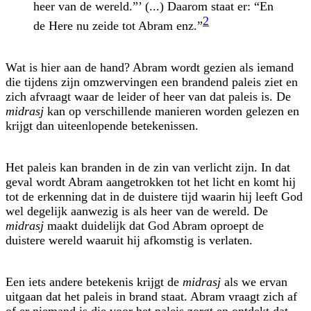
heer van de wereld.”’ (...) Daarom staat er: “En
2
de Here nu zeide tot Abram enz.”
Wat is hier aan de hand? Abram wordt gezien als iemand
die tijdens zijn om­zwervingen een brandend paleis ziet en
zich afvraagt waar de leider of heer van dat paleis is. De
midrasj
kan op verschillende manieren worden gelezen en
krijgt dan uiteenlopende betekenissen.
Het paleis kan branden in de zin van verlicht zijn. In dat
geval wordt Abram aan­getrokken tot het licht en komt hij
tot de erkenning dat in de duistere tijd waarin hij leeft God
wel degelijk aanwezig is als heer van de wereld. De
midrasj
maakt duidelijk dat God Abram oproept de
duistere wereld waaruit hij afkomstig is verlaten.
Een iets andere betekenis krijgt de
midrasj
als we ervan
uitgaan dat het paleis in brand staat. Abram vraagt zich af
of er niemand is die voor het paleis zorgt en ontdekt dat