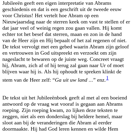
Jubileeën geeft een eigen interpretatie van Abrams
geschiedenis en dat is een geschrift uit de tweede eeuw
voor Christus! Het vertelt hoe Abram op een
Nieuwjaarsdag naar de sterren keek om vast te stellen of er
dat jaar veel of weinig regen zou gaan vallen. Hij komt
echter tot het besef dat sterren, maan en zon in de hand
van de Heer zijn en Hij bepaalt of het zal regenen of niet.
De tekst vervolgt met een gebed waarin Abram zijn geloof
en vertrouwen in God uitspreekt en verzoekt om zijn
nageslacht te bewaren op de juiste weg. Concreet vraagt
hij, Abram, zich af of hij terug zal gaan naar Ur of moet
blijven waar hij is. Als hij ophoudt te spreken klinkt de
1
stem van de Heer zelf: “
Ga uit uw land ...
”
enz.
De tekst uit het Jubileeënboek geeft al met al een boeiend
antwoord op de vraag wat vooraf is gegaan aan Abrams
roeping. Zijn roeping kwam, zo lijken deze teksten te
zeggen, niet als een donderslag bij heldere hemel, maar
sloot aan bij de verande­ringen die Abram al eerder
doormaakte. Hij had God leren kennen en wilde Hem