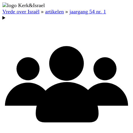
Vrede over Israël
»
artikelen
»
jaargang 54 nr. 1