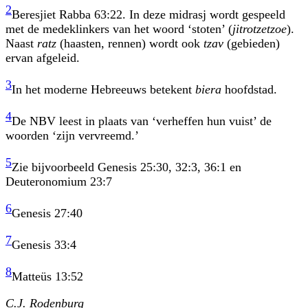
2
Beresjiet Rabba 63:22. In deze midrasj wordt gespeeld
met de medeklinkers van het woord ‘stoten’ (
jitrotzetzoe
).
Naast
ratz
(haasten, rennen) wordt ook
tzav
(gebieden)
ervan afgeleid.
3
In het moderne Hebreeuws betekent
biera
hoofdstad.
4
De NBV leest in plaats van ‘verheffen hun vuist’ de
woorden ‘zijn vervreemd.’
5
Zie bijvoorbeeld Genesis 25:30, 32:3, 36:1 en
Deuteronomium 23:7
6
Genesis 27:40
7
Genesis 33:4
8
Matteüs 13:52
C.J. Rodenburg