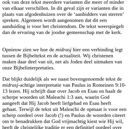
ook van deze tekst meerdere varianten die meer of minder
van elkaar verschillen. In dit geval zijn er varianten die in
plaats van afgodenhuizen over de ‘aanbidders van sterren’
spreken. Algemeen wordt aangenomen dat dit een
aanduiding is voor het christendom. De tekst weerspiegelt
dan de ervaring van de joodse gemeenschap met de kerk.
Opnieuw zien we hoe de
midrasj
hier een verbinding legt
tussen de Bijbeltekst en de actualiteit. Wij christenen
maken daar deel van uit, net als Joden deel uitmaken van
onze Bijbelinterpretaties.
Dat blijkt duidelijk als we naast bovengenoemde tekst de
midrasj
-achtige interpretatie van Paulus in Romeinen 9:10-
13 lezen. Hij schrijft daar over Jacob en Esau en haalt de
scherpe woorden uit Maleachi 1:3 aan, waarin God
aangeeft dat Hij Jacob heeft liefgehad en Esau heeft
gehaat. Terwijl de tekst uit Maleachi de opmaat is voor een
scherp oordeel over Jacob (!) en Paulus de woorden citeert
om te benadrukken dat God vrijmachtig kiest wie Hij wil,
heeft de christelijke traditie er een definitief oordeel over