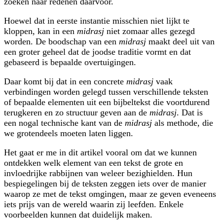
zoeken naar redenen daarvoor.
Hoewel dat in eerste instantie misschien niet lijkt te
kloppen, kan in een
midrasj
niet zomaar alles gezegd
worden. De boodschap van een
midrasj
maakt deel uit van
een groter geheel dat de joodse traditie vormt en dat
gebaseerd is bepaalde overtuigingen.
Daar komt bij dat in een concrete
midrasj
vaak
verbindingen worden gelegd tussen verschillende teksten
of bepaalde elementen uit een bijbeltekst die voort­durend
terugkeren en zo structuur geven aan de
midrasj
. Dat is
een nogal techni­sche kant van de
midrasj
als methode, die
we grotendeels moeten laten liggen.
Het gaat er me in dit artikel vooral om dat we kunnen
ontdekken welk element van een tekst de grote en
invloedrijke rabbijnen van weleer bezighielden. Hun
bespiegelingen bij de teksten zeggen iets over de manier
waarop ze met de tekst omgingen, maar ze geven eveneens
iets prijs van de wereld waarin zij leefden. Enkele
voorbeelden kunnen dat duidelijk maken.