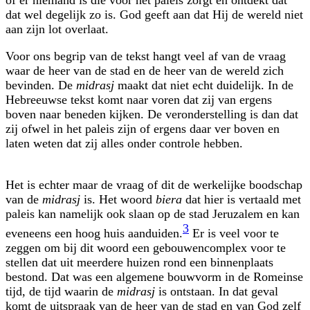
dat wel degelijk zo is. God geeft aan dat Hij de wereld niet
aan zijn lot overlaat.
Voor ons begrip van de tekst hangt veel af van de vraag
waar de heer van de stad en de heer van de wereld zich
bevinden. De
midrasj
maakt dat niet echt duidelijk. In de
Hebreeuwse tekst komt naar voren dat zij van ergens
boven naar beneden kijken. De veronderstelling is dan dat
zij ofwel in het paleis zijn of ergens daar ver boven en
laten weten dat zij alles onder controle hebben.
Het is echter maar de vraag of dit de werkelijke boodschap
van de
midrasj
is. Het woord
biera
dat hier is vertaald met
paleis kan namelijk ook slaan op de stad Jeruzalem en kan
3
eveneens een hoog huis aanduiden.
Er is veel voor te
zeggen om bij dit woord een gebouwencomplex voor te
stellen dat uit meerdere huizen rond een binnenplaats
bestond. Dat was een algemene bouwvorm in de Romeinse
tijd, de tijd waarin de
midrasj
is ontstaan. In dat geval
komt de uitspraak van de heer van de stad en van God zelf