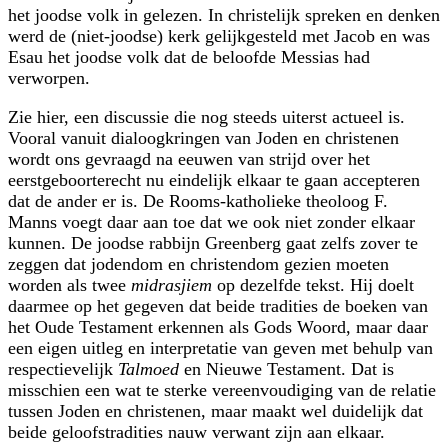
het joodse volk in gelezen. In christelijk spreken en denken
werd de (niet-joodse) kerk gelijkgesteld met Jacob en was
Esau het joodse volk dat de beloofde Messias had
verworpen.
Zie hier, een discussie die nog steeds uiterst actueel is.
Vooral vanuit dialoog­kringen van Joden en christenen
wordt ons gevraagd na eeuwen van strijd over het
eerstgeboorterecht nu eindelijk elkaar te gaan accepteren
dat de ander er is. De Rooms-katholieke theoloog F.
Manns voegt daar aan toe dat we ook niet zonder elkaar
kunnen. De joodse rabbijn Greenberg gaat zelfs zover te
zeggen dat joden­dom en christendom gezien moeten
worden als twee
midrasjiem
op dezelfde tekst. Hij doelt
daarmee op het gegeven dat beide tradities de boeken van
het Oude Testament erkennen als Gods Woord, maar daar
een eigen uitleg en interpretatie van geven met behulp van
respectievelijk
Talmoed
en Nieuwe Testament. Dat is
misschien een wat te sterke vereenvoudiging van de relatie
tussen Joden en christenen, maar maakt wel duidelijk dat
beide geloofstradities nauw verwant zijn aan elkaar.