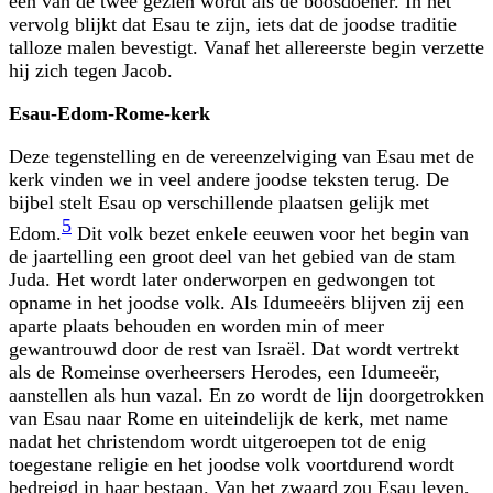
een van de twee gezien wordt als de boosdoener. In het
vervolg blijkt dat Esau te zijn, iets dat de joodse traditie
talloze malen bevestigt. Vanaf het allereerste begin verzette
hij zich tegen Jacob.
Esau-Edom-Rome-kerk
Deze tegenstelling en de vereenzelviging van Esau met de
kerk vinden we in veel andere joodse teksten terug. De
bijbel stelt Esau op verschillende plaatsen gelijk met
5
Edom.
Dit volk bezet enkele eeuwen voor het begin van
de jaartelling een groot deel van het gebied van de stam
Juda. Het wordt later onderworpen en gedwongen tot
opname in het joodse volk. Als Idumeeërs blijven zij een
aparte plaats behouden en worden min of meer
gewantrouwd door de rest van Israël. Dat wordt vertrekt
als de Romeinse overheersers Herodes, een Idumeeër,
aanstellen als hun vazal. En zo wordt de lijn doorgetrokken
van Esau naar Rome en uiteindelijk de kerk, met name
nadat het christendom wordt uitgeroepen tot de enig
toegestane religie en het joodse volk voortdurend wordt
bedreigd in haar bestaan. Van het zwaard zou Esau leven,