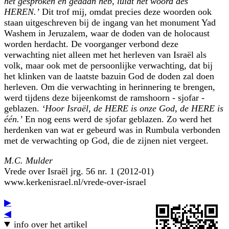
het gesproken en gedaan heb, luidt het woord des
HEREN.’
Dit trof mij, omdat precies deze woorden ook
staan uitgeschreven bij de ingang van het monument Yad
Washem in Jeruzalem, waar de doden van de holocaust
worden herdacht. De voorganger verbond deze
verwachting niet alleen met het herleven van Israël als
volk, maar ook met de persoonlijke verwachting, dat bij
het klinken van de laatste bazuin God de doden zal doen
herleven. Om die verwachting in herinnering te brengen,
werd tijdens deze bijeenkomst de ramshoorn - sjofar -
geblazen.
‘Hoor Israël, de HERE is onze God, de HERE is
één.’
En nog eens werd de sjofar geblazen. Zo werd het
herdenken van wat er gebeurd was in Rumbula verbonden
met de verwachting op God, die de zijnen niet vergeet.
M.C. Mulder
Vrede over Israël jrg. 56 nr. 1 (2012-01)
www.kerkenisrael.nl/vrede-over-israel
▶
◀
info over het artikel