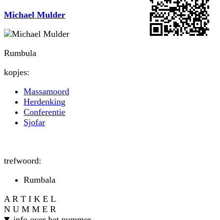
Michael Mulder
Rumbula
kopjes:
Massamoord
Herdenking
Conferentie
Sjofar
trefwoord:
Rumbala
A R T I K E L
N U M M E R
info over het nummer