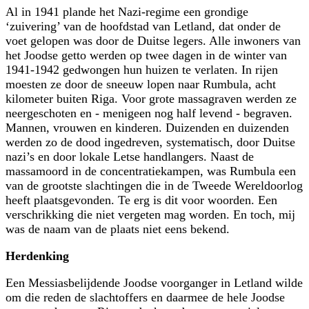
Al in 1941 plande het Nazi-regime een grondige
‘zuivering’ van de hoofdstad van Letland, dat onder de
voet gelopen was door de Duitse legers. Alle inwoners van
het Joodse getto werden op twee dagen in de winter van
1941-1942 gedwongen hun huizen te verlaten. In rijen
moesten ze door de sneeuw lopen naar Rumbula, acht
kilometer buiten Riga. Voor grote massagraven werden ze
neergeschoten en - menigeen nog half levend - begraven.
Mannen, vrouwen en kinderen. Duizenden en duizenden
werden zo de dood ingedreven, systematisch, door Duitse
nazi’s en door lokale Letse handlangers. Naast de
massamoord in de concentratiekampen, was Rumbula een
van de grootste slachtingen die in de Tweede Wereldoorlog
heeft plaatsgevonden. Te erg is dit voor woorden. Een
verschrikking die niet vergeten mag worden. En toch, mij
was de naam van de plaats niet eens bekend.
Herdenking
Een Messiasbelijdende Joodse voorganger in Letland wilde
om die reden de slacht­offers en daarmee de hele Joodse