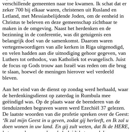
verschillende gemeenten naar toe kwamen. Ik schat dat er
zeker 700 bij elkaar waren, christenen uit Rusland en
Letland, met Messiasbelijdende Joden, om de eenheid in
Christus te beleven en deze gemeenschap zichtbaar te
maken in de omgeving. Naast het herdenken en de
bezinning in de conferentie, was dit getuigenis een
belangrijk doel van de samenkomst. Daarom waren
vertegenwoordigers van alle kerken in Riga uitgenodigd,
en velen hadden aan die uitnodiging gehoor gegeven, van
Luthers tot orthodox, van Katholiek tot evangelisch. Juist
de focus op Gods trouw aan Israël was reden om die brug
te slaan, hoewel de meningen hierover wel verdeeld
bleven.
Aan het eind van de dienst op zondag werd herhaald, waar
de herdenkingsdienst op zaterdag in Rumbula mee
geëindigd was. Op de plaats waar de beenderen van de
tienduizenden begraven waren werd Ezechiël 37 gelezen.
De laatste woorden van die profetie spreken over de Geest:
‘Ik zal mijn Geest in u geven, zodat gij herleeft, en Ik zal u
doen wonen in uw land. En gij zult weten, dat Ik de HERE,