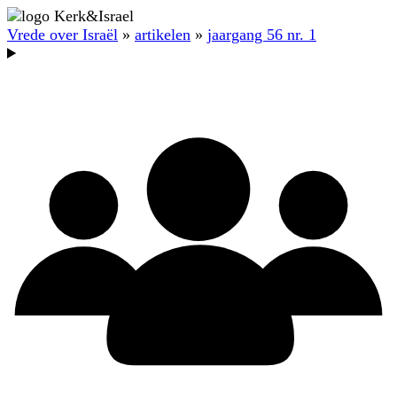
Vrede over Israël
»
artikelen
»
jaargang 56 nr. 1