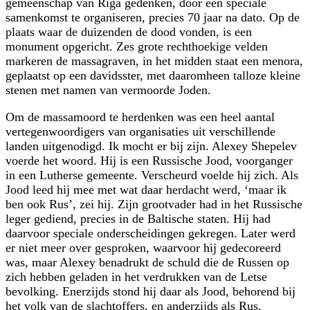
gemeenschap van Riga gedenken, door een speciale
samenkomst te organiseren, precies 70 jaar na dato. Op de
plaats waar de duizenden de dood vonden, is een
monument opgericht. Zes grote rechthoekige velden
markeren de massagraven, in het midden staat een menora,
geplaatst op een davidsster, met daaromheen talloze kleine
stenen met namen van vermoorde Joden.
Om de massamoord te herdenken was een heel aantal
vertegenwoordigers van organisaties uit verschillende
landen uitgenodigd. Ik mocht er bij zijn. Alexey Shepelev
voerde het woord. Hij is een Russische Jood, voorganger
in een Lutherse gemeente. Verscheurd voelde hij zich. Als
Jood leed hij mee met wat daar herdacht werd, ‘maar ik
ben ook Rus’, zei hij. Zijn grootvader had in het Russische
leger gediend, precies in de Baltische staten. Hij had
daarvoor speciale onderscheidingen gekregen. Later werd
er niet meer over gesproken, waarvoor hij gedecoreerd
was, maar Alexey benadrukt de schuld die de Russen op
zich hebben geladen in het verdrukken van de Letse
bevolking. Enerzijds stond hij daar als Jood, behorend bij
het volk van de slachtoffers, en anderzijds als Rus,