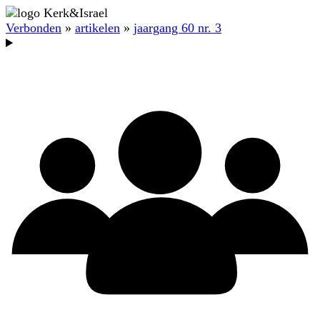
Verbonden
»
artikelen
»
jaargang 60 nr. 3