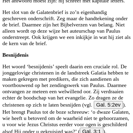
Het antwoord moest zijn: hij schreef met kapitale letters.
Het slot van de Galatenbrief is zo’n eigenhandig
geschreven onderschrift. Zeg maar de handtekening onder
de brief. Daarmee zijn het Bijbelverzen van belang. Niet
alleen wordt op deze wijze het auteurschap van Paulus
onderstreept. Ook krijgen we een inkijkje in wat hij ziet als
de kern van de brief.
Besnijdenis
Het woord ‘besnijdenis’ speelt daarin een cruciale rol. De
jonggelovige christenen in de landstreek Galatia hebben te
maken gekregen met predikers, die zich aandienen als
voortbouwend op het zendingswerk van Paulus. Daarmee
ontvangen ze meteen een welwillend oor. Zij verdraaien
echter de boodschap van het evangelie. Zo dragen ze de
christenen op zich te laten besnijden (vgl.
Gal. 5:2ev
).
Het brengt Paulus tot de boze schreeuw: ‘o dwaze Galaten,
wie heeft u betoverd om de waarheid niet te gehoorzamen,
u voor wie Jezus Christus eerder voor ogen is geschilderd
alsof Hij onder u gekruisigd was?’ (
Gal. 3:1
).