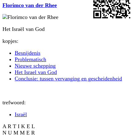
Florimco van der Rhee
Het Israël van God
kopjes:
Besnijdenis
Problematisch
Nieuwe schepping
Het Israel van God
Conclusie: tussen vervanging en gescheidenheid
trefwoord:
Israël
A R T I K E L
N U M M E R