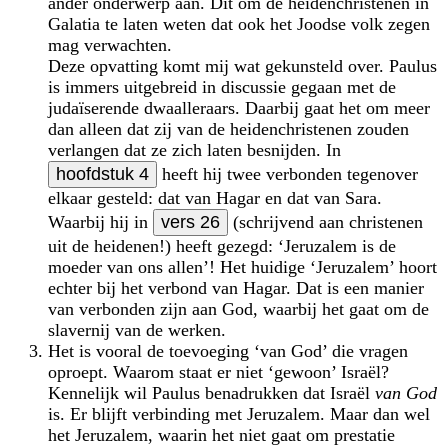
ander onderwerp aan. Dit om de heidenchristenen in
Galatia te laten weten dat ook het Joodse volk zegen
mag verwachten.
Deze opvatting komt mij wat gekunsteld over. Paulus
is immers uitgebreid in discussie gegaan met de
judaïserende dwaalleraars. Daarbij gaat het om meer
dan alleen dat zij van de heidenchristenen zouden
verlangen dat ze zich laten besnijden. In
hoofdstuk 4
heeft hij twee verbonden tegenover
elkaar gesteld: dat van Hagar en dat van Sara.
Waarbij hij in
vers 26
(schrijvend aan christenen
uit de heidenen!) heeft gezegd: ‘Jeruzalem is de
moeder van ons allen’! Het huidige ‘Jeruzalem’ hoort
echter bij het verbond van Hagar. Dat is een manier
van verbonden zijn aan God, waarbij het gaat om de
slavernij van de werken.
Het is vooral de toevoeging ‘van God’ die vragen
oproept. Waarom staat er niet ‘gewoon’ Israël?
Kennelijk wil Paulus benadrukken dat Israël
van God
is. Er blijft verbinding met Jeruzalem. Maar dan wel
het Jeruzalem, waarin het niet gaat om prestatie