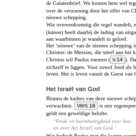
de Galatenbrief. We komen hem wel teg
over de verzoening door het offer van Chr
nieuwe schepping.
Wie overeenkomstig die regel wandelt, 
(
kanon
) heeft daarbij de lading van uit
aan waarbinnen je wandelt in geloof.
Het ‘nieuwe’ van de nieuwe schepping i
Christus: de Messias, die stierf aan het 
Christus wil Paulus roemen (
v.14
). D
zichzelf te liggen. Voor zowel Jood als
leven. Het is leven vanuit de Geest van 
Het Israël van God
Binnen de kaders van deze nieuwe sche
verwachten.
Vers 16
is een zegenspreu
geldt een geweldige belofte.
‘Vrede en barmhartigheid over hen
en over het Israël van God.’
Wat bedoelt Paulus met die laatste woor