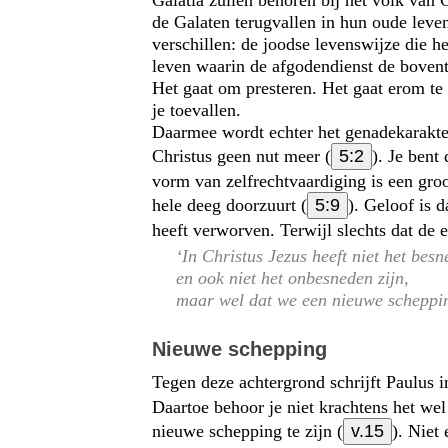
de Galaten terugvallen in hun oude leven
verschillen: de joodse levenswijze die 
leven waarin de afgodendienst de bovento
Het gaat om presteren. Het gaat erom te
je toevallen.
Daarmee wordt echter het genadekarakter
Christus geen nut meer (
5:2
). Je bent
vorm van zelfrechtvaardiging is een groo
hele deeg doorzuurt (
5:9
). Geloof is 
heeft verworven. Terwijl slechts dat de e
‘In Christus Jezus heeft niet het besn
en ook niet het onbesneden zijn,
maar wel dat we een nieuwe scheppin
Nieuwe schepping
Tegen deze achtergrond schrijft Paulus 
Daartoe behoor je niet krachtens het wel
nieuwe schepping te zijn (
v.15
). Niet