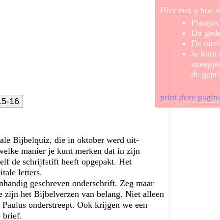
Hier ziet u hoe d
Plaatje
Dit gede
De uitei
Je kunt
streepje
de gepri
print deze pagin
15-16
le Bijbelquiz, die in oktober werd uit­
lke manier je kunt merken dat in zijn
elf de schrijfstift heeft opgepakt. Het
tale letters.
genhandig geschreven onderschrift. Zeg maar
 zijn het Bijbelverzen van belang. Niet alleen
 Paulus onderstreept. Ook krijgen we een
 brief.