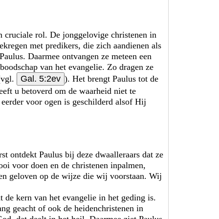
n cruciale rol. De jonggelovige christenen in
ekregen met predikers, die zich aandienen als
Paulus. Daarmee ontvangen ze meteen een
e boodschap van het evangelie. Zo dragen ze
(vgl.
Gal. 5:2ev
). Het brengt Paulus tot de
eft u betoverd om de waarheid niet te
eerder voor ogen is geschilderd alsof Hij
rst ontdekt Paulus bij deze dwaalleraars dat ze
mooi voor doen en de christenen inpalmen,
n geloven op de wijze die wij voorstaan. Wij
t de kern van het evangelie in het geding is.
ang geacht of ook de heidenchristenen in
God, dat deelt in het heil. Daarmee ziet Paulus