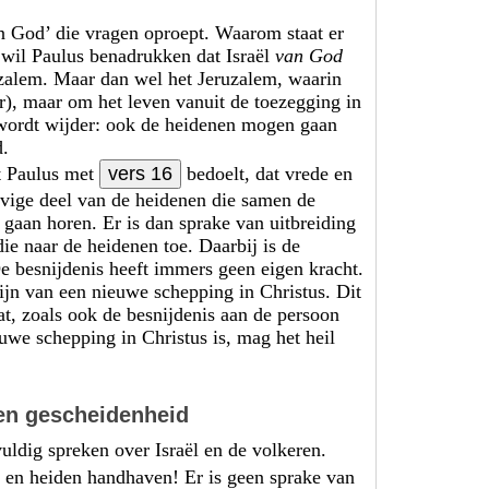
n God’ die vragen oproept. Waarom staat er
 wil Paulus benadrukken dat Israël
van God
ruzalem. Maar dan wel het Jeruzalem, waarin
ar), maar om het leven vanuit de toezegging in
 wordt wijder: ook de heidenen mogen gaan
d.
t Paulus met
vers 16
bedoelt, dat vrede en
lovige deel van de heidenen die samen de
 gaan horen. Er is dan sprake van uitbreiding
die naar de heidenen toe. Daarbij is de
De besnijdenis heeft immers geen eigen kracht.
zijn van een nieuwe schepping in Christus. Dit
t, zoals ook de besnijdenis aan de persoon
euwe schepping in Christus is, mag het heil
 en gescheidenheid
uldig spreken over Israël en de volkeren.
od en heiden handhaven! Er is geen sprake van