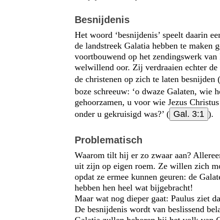
Besnijdenis
Het woord ‘besnijdenis’ speelt daarin ee
de landstreek Galatia hebben te maken g
voortbouwend op het zendingswerk van 
welwillend oor. Zij verdraaien echter d
de christenen op zich te laten besnijden 
boze schreeuw: ‘o dwaze Galaten, wie he
gehoorzamen, u voor wie Jezus Christus 
onder u gekruisigd was?’ (
Gal. 3:1
).
Problematisch
Waarom tilt hij er zo zwaar aan? Alleree
uit zijn op eigen roem. Ze willen zich 
opdat ze ermee kunnen geuren: de Galate
hebben hen heel wat bijgebracht!
Maar wat nog dieper gaat: Paulus ziet da
De besnijdenis wordt van beslissend bel
Galatia zullen behoren bij het volk van 