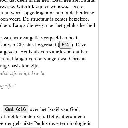
swijze. Uiterlijk zijn er weliswaar grote
hen nu wordt opgedragen of hun oude heidense
on voert. De structuur is echter hetzelfde.
 doen. Langs die weg moet het geluk / het heil
 van het evangelie verspeeld en heeft
 dan van Christus losgeraakt (
5:4
). Deze
t gevaar. Het is als een zuurdesem dat het
dan niet langer een ontvangen wat Christus
nige basis kan zijn.
eden zijn enige kracht,
g zijn.’
in
Gal. 6:16
over het Israël van God.
 of niet besneden zijn. Het gaat erom een
 eerder gebruikte Paulus deze terminologie in