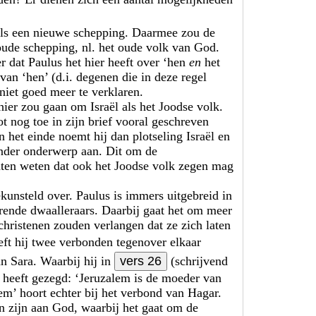
 als een nieuwe schepping. Daarmee zou de
oude schepping, nl. het oude volk van God.
r dat Paulus het hier heeft over ‘hen
en
het
van ‘hen’ (d.i. degenen die in deze regel
niet goed meer te verklaren.
hier zou gaan om Israël als het Joodse volk.
t nog toe in zijn brief vooral geschreven
 het einde noemt hij dan plotseling Israël en
ander onderwerp aan. Dit om de
laten weten dat ook het Joodse volk zegen mag
unsteld over. Paulus is immers uitgebreid in
rende dwaalleraars. Daarbij gaat het om meer
christenen zouden verlangen dat ze zich laten
ft hij twee verbonden tegenover elkaar
an Sara. Waarbij hij in
vers 26
(schrijvend
) heeft gezegd: ‘Jeruzalem is de moeder van
lem’ hoort echter bij het verbond van Hagar.
n zijn aan God, waarbij het gaat om de