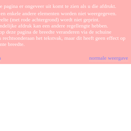
e pagina er ongeveer uit komt te zien als u die afdrukt.
s en enkele andere elementen worden niet weergegeven.
elte (met rode achtergrond) wordt niet geprint.
ndelijke afdruk kan een andere regellengte hebben.
 op deze pagina de breedte veranderen via de schuine
s rechtsonderaan het tekstvak, maar dit heeft geen effect op
nte breedte.
a
normale weergave