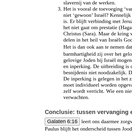
slavernij van de werken.
Het is vooral de toevoeging ‘va
niet ‘gewoon’ Israël? Kennelijk
is. Er blijft verbinding met Je
het niet gaat om prestatie (Hag
Christus (Sara). Maar de kring
delen in het heil van Israëls Go
Het is dan ook aan te nemen da
barmhartig­heid zij over het ge
gelovige Joden bij Israël mogen
en inperking. De uitbreiding is 
besnijdenis niet noodzakelijk. 
De inperking is gelegen in het 
moet individueel worden opgeva
zelf wordt verricht. Wie een ni
verwachten.
Conclusie: tussen vervanging
Galaten 6:16
leert ons daarmee zorgv
Paulus blijft het onderscheid tussen Jo