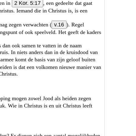
en in
2 Kor. 5:17
, een gedeelte dat gaat
istus. Iemand die in Christus is, is een
mag zegen verwachten (
v.16
). Regel
gangspunt of ook speelveld. Het geeft de kaders
s dan ook samen te vatten in de naam
kruis. In niets anders dan in de kruisdood van
aarmee komt de basis van zijn geloof buiten
 heiden is dat een volkomen nieuwe manier van
Christus.
pping mogen zowel Jood als heiden zegen
k. Wie in Christus is en uit Christus leeft
den? Er dienen zich een aantal mogelijkheden