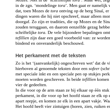
Mozes. Niet in de ‘schriftelijke
tora
’. Maar wel, zeg
in de zgn. ‘mondelinge
tora
’. Men gaat er namelijk 
dat, toen Mozes de
tora
ontving op de berg Sinaï, er
dingen waren die hij niet opschreef, maar alleen mo
doorgaf. Zo zijn er tradities, die op Mozes en de Sin
zouden teruggaan, en daarom eenzelfde gezag hebben
schriftelijke
tora
. De vele bijzondere bepalingen omt
tefillien
zijn daar een goed voorbeeld van: ze worden
bindend en onveranderlijk beschouwd.
Het perkament met de teksten
Zo is het ‘(aanvankelijk) ongeschreven wet’ dat de v
hierboven al genoemde teksten door een
sofeer
(schr
met speciale inkt en een speciale pen op stukjes per
moeten worden geschreven. In beide
tefillien
komen 
vier de gedeelten.
In die voor op de arm staan ze bij elkaar op één stuk
perkament, in die voor op het hoofd staan ze elk op 
apart reepje, en komen ze elk in een apart vakje. W
Het hoofd heeft vier zintuigen (horen, zien, ruiken e