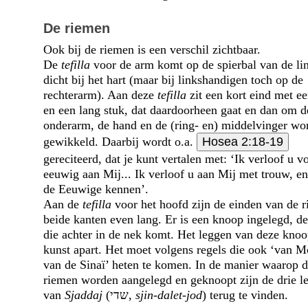
De riemen
Ook bij de riemen is een verschil zichtbaar.
De
tefilla
voor de arm komt op de spierbal van de li
dicht bij het hart (maar bij linkshandigen toch op de
rechterarm). Aan deze
tefilla
zit een kort eind met ee
en een lang stuk, dat daardoorheen gaat en dan om d
onderarm, de hand en de (ring- en) middelvinger wo
gewikkeld. Daarbij wordt o.a.
Hosea 2:18-19
gereciteerd, dat je kunt vertalen met: ‘Ik verloof u v
eeuwig aan Mij... Ik verloof u aan Mij met trouw, en 
de Eeuwige kennen’.
Aan de
tefilla
voor het hoofd zijn de einden van de 
beide kanten even lang. Er is een knoop ingelegd, d
die achter in de nek komt. Het leggen van deze knoo
kunst apart. Het moet volgens regels die ook ‘van M
van de Sinaï’ heten te komen. In de manier waarop 
riemen worden aangelegd en geknoopt zijn de drie le
van
Sjaddaj
(
שדי
,
sjin-dalet-jod
) terug te vinden.