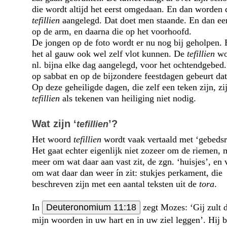
die wordt altijd het eerst omgedaan. En dan worden 
tefillien
aangelegd. Dat doet men staande. En dan eer
op de arm, en daarna die op het voorhoofd.
De jongen op de foto wordt er nu nog bij geholpen. H
het al gauw ook wel zelf vlot kunnen. De
tefillien
wo
nl. bijna elke dag aangelegd, voor het ochtendgebed.
op sabbat en op de bijzondere feestdagen gebeurt dat
Op deze geheiligde dagen, die zelf een teken zijn, zi
tefillien
als tekenen van heiliging niet nodig.
Wat zijn ‘
’?
tefillien
Het woord
tefillien
wordt vaak vertaald met ‘gebeds
Het gaat echter eigenlijk niet zozeer om de riemen, 
meer om wat daar aan vast zit, de zgn. ‘huisjes’, en 
om wat daar dan weer ín zit: stukjes perkament, die
beschreven zijn met een aantal teksten uit de
tora
.
In
Deuteronomium 11:18
zegt Mozes: ‘Gij zult 
mijn woorden in uw hart en in uw ziel leggen’. Hij b