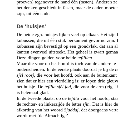
proeven) tegenover de hand één (tasten). Anderen z
het denken geschiedt in fasen, maar de daden moete
zijn, uit één stuk.
De ‘huisjes’
De beide zgn. huisjes lijken veel op elkaar. Het zijn 
kubussen, die uit één stuk perkament gevormd zijn.
kubussen zijn bevestigd op een grondvlak, dat aan al
kanten evenveel uitsteekt. Het geheel is zwart gemaa
Deze dingen gelden voor beide
tefillien
.
Maar die voor op het hoofd is toch van de andere te
onderscheiden. In de eerste plaats doordat je bij de
t
sjèl roosj
, die voor het hoofd, ook aan de buitenkant
zien dat er hier een vierdeling is; er lopen drie gleu
het huisje. De
tefilla sjèl jad
, die voor de arm (eig. ‘
is helemaal glad.
In de tweede plaats: op de
tefilla
voor het hoofd, sta
de rechter- en linkerzijde de letter
sjin
. Dat is hier de
afkorting van het woord
Sjaddaj
, dat doorgaans vert
wordt met ‘de Almachtige’.