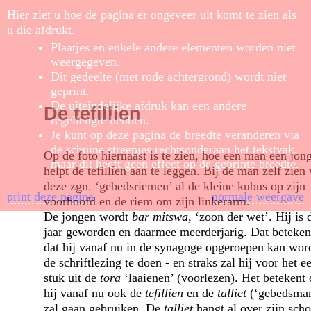
Hier ziet u hoe de pagina er ongeveer uit komt te zien als
u die afdrukt.
Plaatjes en enkele andere elementen worden niet
weergegeven.
Dit gedeelte (met rode achtergrond) wordt niet
geprint.
De uiteindelijke afdruk kan een andere
De tefillíen
regellengte hebben.
Je kunt op deze pagina de breedte veranderen via
de schuine streepjes rechtsonderaan het tekstvak,
Op de foto hiernaast is te zien, hoe een man een jon
maar dit heeft geen effect op de geprinte breedte.
helpt de tefillíen aan te leggen. Bij de man zelf zien
deze zgn. ‘gebedsriemen’ al de kleine kubus op zijn
print deze pagina
normale weergave
voorhoofd en de riem om zijn linkerarm.
De jongen wordt
bar mitswa
, ‘zoon der wet’. Hij is 
jaar geworden en daarmee meerderjarig. Dat betekent
dat hij vanaf nu in de synagoge opgeroepen kan wo
de schriftlezing te doen - en straks zal hij voor het e
stuk uit de
tora
‘laaienen’ (voorlezen). Het betekent 
hij vanaf nu ook de
tefillien
en de
talliet
(‘gebedsman
zal gaan gebruiken. De
talliet
hangt al over zijn scho