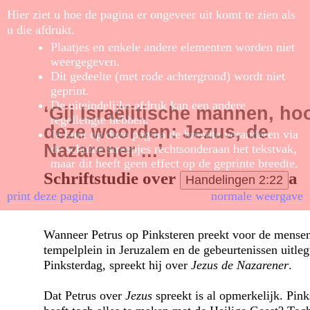
Hier ziet u hoe de pagina er ongeveer uit komt te zien als
u die afdrukt.
Plaatjes en enkele andere elementen worden niet
weergegeven.
Dit gedeelte (met rode achtergrond) wordt niet
geprint.
De uiteindelijke afdruk kan een andere
‘Gij Israëlitische mannen, ho
regellengte hebben.
deze woorden: Jezus, de
Je kunt op deze pagina de breedte veranderen via
Nazarener ...’
de schuine streepjes rechtsonderaan het tekstvak,
maar dit heeft geen effect op de geprinte breedte.
Schriftstudie over
a
Handelingen 2:22
print deze pagina
normale weergave
Wanneer Petrus op Pinksteren preekt voor de mensen
tempelplein in Jeruzalem en de gebeurtenissen uitleg
Pinksterdag, spreekt hij over
Jezus de Nazarener
.
Dat Petrus over
Jezus
spreekt is al opmerkelijk. Pink