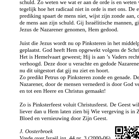
schuld. Zo weten we wat er aan de orde is en weten
tegelijk hoe het radicaal niet in orde is met ons. De 
prediking spaart de mens niet, wijst zijn zonde aan, 
de mens aan zijn schuld. Gij Israëlitische mannen, gi
Jezus de Nazarener genomen, Hem gedood.
Juist die Jezus wordt nu op Pinksteren in het middel
geplaatst. God heeft Hem opgewekt volgens de Schri
Het is Hemelvaart geweest; Hij is aan ’s Vaders rech
verhoogd. Deze door u verachte en gedode Nazarene
nu dit uitgestort dat gij nu ziet en hoort.
Zo predikt Petrus op Pinksteren zonde en genade. D
Nazarener, door de mensen vernederd is door God v
en tot een Heere en Christus gemaakt!
Zo is Pinksterfeest voluit Christusfeest. De Geest wil
liever dan u Hem laten zien bij Wie vergeving is in Z
Bloed en vernieuwing door Zijn Geest.
J. Oosterbroek
Vrede over Israël jrg. 44 nr. 3 (2000-06)