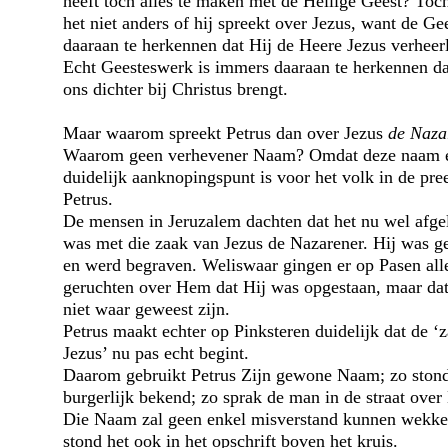
heeft toch alles te maken met de Heilige Geest? Toc
het niet anders of hij spreekt over Jezus, want de Gee
daaraan te herkennen dat Hij de Heere Jezus verheerl
Echt Geesteswerk is immers daaraan te herkennen da
ons dichter bij Christus brengt.
Maar waarom spreekt Petrus dan over Jezus
de Naza
Waarom geen verhevener Naam? Omdat deze naam e
duidelijk aanknopingspunt is voor het volk in de pre
Petrus.
De mensen in Jeruzalem dachten dat het nu wel afge
was met die zaak van Jezus de Nazarener. Hij was g
en werd begraven. Weliswaar gingen er op Pasen alle
geruchten over Hem dat Hij was opgestaan, maar dat
niet waar geweest zijn.
Petrus maakt echter op Pinksteren duidelijk dat de ‘
Jezus’ nu pas echt begint.
Daarom gebruikt Petrus Zijn gewone Naam; zo stond
burgerlijk bekend; zo sprak de man in de straat ove
Die Naam zal geen enkel misverstand kunnen wekke
stond het ook in het opschrift boven het kruis.