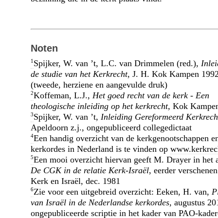
Noten
1
Spijker, W. van ’t, L.C. van Drimmelen (red.),
Inlei
de studie van het Kerkrecht
, J. H. Kok Kampen 199
(tweede, herziene en aangevulde druk)
2
Koffeman, L.J.,
Het goed recht van de kerk - Een
theologische inleiding op het kerkrecht
, Kok Kampe
3
Spijker, W. van ’t,
Inleiding Gereformeerd Kerkrech
Apeldoorn z.j., ongepubliceerd collegedictaat
4
Een handig overzicht van de kerkgenootschappen e
kerkordes in Nederland is te vinden op
www.kerkrech
5
Een mooi overzicht hiervan geeft M. Drayer in het a
De CGK in de relatie Kerk-Israël
, eerder verschenen
Kerk en Israël, dec. 1981
6
Zie voor een uitgebreid overzicht: Eeken, H. van,
P
van Israël in de Nederlandse kerkordes
, augustus 20
ongepubliceerde scriptie in het kader van PAO-kader