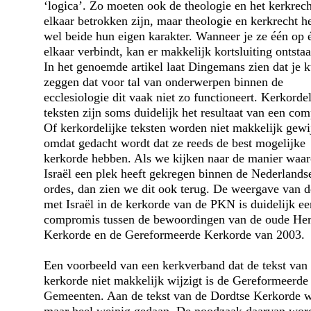
‘logica’. Zo moeten ook de theologie en het kerkrec
elkaar betrokken zijn, maar theologie en kerkrecht 
wel beide hun eigen karakter. Wanneer je ze één op 
elkaar verbindt, kan er makkelijk kortsluiting ontstaa
In het genoemde artikel laat Dingemans zien dat je k
zeggen dat voor tal van onder­werpen binnen de
ecclesiologie dit vaak niet zo functioneert. Kerkordel
teksten zijn soms duidelijk het resultaat van een co
Of kerkordelijke teksten worden niet makkelijk gewi
omdat gedacht wordt dat ze reeds de best mogelijke
kerkorde hebben. Als we kijken naar de manier waa
Israël een plek heeft gekregen binnen de Nederlands
ordes, dan zien we dit ook terug. De weergave van de
met Israël in de kerkorde van de PKN is duidelijk ee
compromis tussen de bewoordingen van de oude He
Kerk­orde en de Gereformeerde Kerkorde van 2003.
Een voorbeeld van een kerkverband dat de tekst van
kerkorde niet makkelijk wijzigt is de Gereformeerde
Gemeenten. Aan de tekst van de Dordtse Kerkorde 
maar heel weinig gedaan. De noodzaak daarvan word