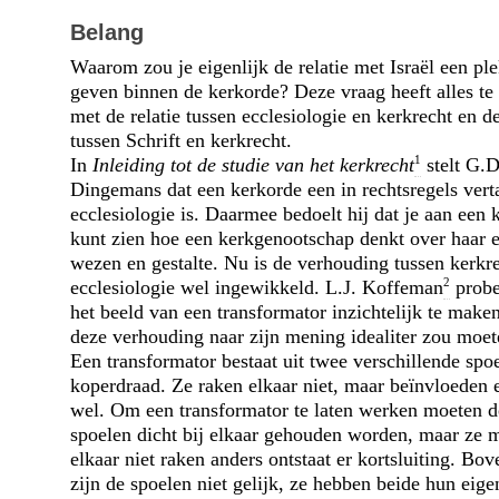
Belang
Waarom zou je eigenlijk de relatie met Israël een ple
geven binnen de kerkorde? Deze vraag heeft alles t
met de relatie tussen ecclesiologie en kerkrecht en de
tussen Schrift en kerk­recht.
1
In
Inleiding tot de studie van het kerkrecht
stelt G.D
Dingemans dat een kerkorde een in rechtsregels vert
ecclesiologie is. Daarmee bedoelt hij dat je aan een 
kunt zien hoe een kerkgenootschap denkt over haar 
wezen en gestalte. Nu is de verhouding tussen kerkr
2
ecclesiologie wel ingewikkeld. L.J. Koffeman
probe
het beeld van een transformator inzichtelijk te make
deze ver­houding naar zijn mening idealiter zou moet
Een transformator bestaat uit twee verschillende spo
koperdraad. Ze raken elkaar niet, maar beïnvloeden 
wel. Om een transformator te laten werken moeten d
spoelen dicht bij elkaar gehouden worden, maar ze
elkaar niet raken anders ontstaat er kortsluiting. Bo
zijn de spoelen niet gelijk, ze hebben beide hun eige