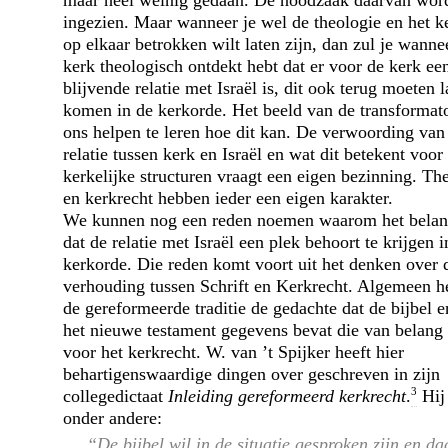
ingezien. Maar wanneer je wel de theologie en het k
op elkaar betrokken wilt laten zijn, dan zul je wannee
kerk theologisch ontdekt hebt dat er voor de kerk ee
blijvende relatie met Israël is, dit ook terug moeten l
komen in de kerkorde. Het beeld van de transformat
ons helpen te leren hoe dit kan. De verwoording van
relatie tussen kerk en Israël en wat dit betekent voor
kerkelijke structuren vraagt een eigen bezinning. Th
en kerkrecht hebben ieder een eigen karakter.
We kunnen nog een reden noemen waarom het belang
dat de relatie met Israël een plek behoort te krijgen i
kerkorde. Die reden komt voort uit het denken over 
verhouding tussen Schrift en Kerkrecht. Algemeen he
de gereformeerde traditie de gedachte dat de bijbel e
het nieuwe testament gegevens bevat die van belang 
voor het kerkrecht. W. van ’t Spijker heeft hier
behartigenswaardige dingen over geschreven in zijn
3
collegedictaat
Inleiding gereformeerd kerkrecht
.
Hij 
onder andere:
“De bijbel wil in de situatie gesproken zijn en da