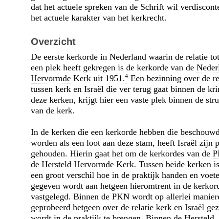
dat het actuele spreken van de Schrift wil verdiscont
het actuele karakter van het kerkrecht.
Overzicht
De eerste kerkorde in Nederland waarin de relatie tot
een plek heeft gekregen is de kerkorde van de
Neder
4
Hervormde
Kerk uit 1951.
Een bezinning over de re
tussen kerk en Israël die ver terug gaat binnen de kr
deze kerken, krijgt hier een vaste plek binnen de str
van de kerk.
In de kerken die een kerkorde hebben die beschouw
worden als een loot aan deze stam, heeft Israël zijn 
gehouden. Hierin gaat het om de kerkordes van de
P
de Hersteld Hervormde Kerk. Tussen beide kerken i
een groot verschil hoe in de praktijk handen en voet
gegeven wordt aan hetgeen hieromtrent in de kerkord
vast­gelegd. Binnen de PKN wordt op allerlei manier
geprobeerd hetgeen over de relatie kerk en Israël ge
wordt in de praktijk te brengen. Binnen de Hersteld