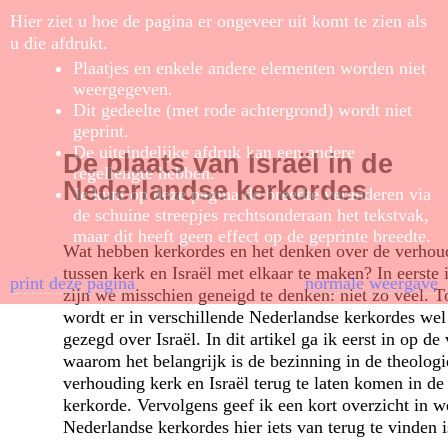
Hier ziet u hoe de pagina er ongeveer uit komt te zien als
u die afdrukt.
Plaatjes en enkele andere elementen worden niet
weergegeven.
Dit gedeelte (met rode achtergrond) wordt niet
geprint.
De uiteindelijke afdruk kan een andere
De plaats van Israël in de
regellengte hebben.
Nederlandse kerkordes
Je kunt op deze pagina de breedte veranderen via
de schuine streepjes rechtsonderaan het tekstvak,
maar dit heeft geen effect op de geprinte breedte.
Wat hebben kerkordes en het denken over de verhou
tussen kerk en Israël met elkaar te maken? In eerste i
print deze pagina
normale weergave
zijn we misschien geneigd te denken: niet zo veel. T
wordt er in verschillende Nederlandse kerkordes wel 
gezegd over Israël. In dit artikel ga ik eerst in op de
waarom het belangrijk is de bezinning in de theologi
verhouding kerk en Israël terug te laten komen in de
kerkorde. Vervolgens geef ik een kort overzicht in w
Nederlandse kerkordes hier iets van terug te vinden i