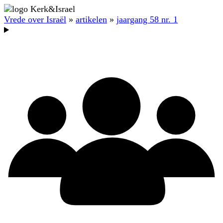
Vrede over Israël
»
artikelen
»
jaargang 58 nr. 1