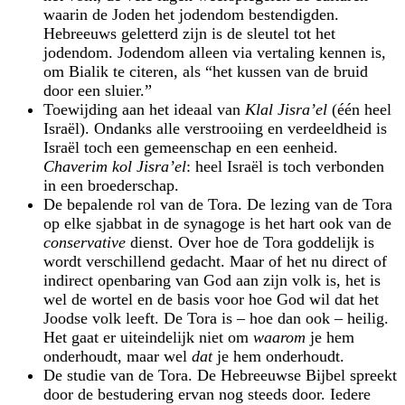
waarin de Joden het jodendom bestendigden.
Hebreeuws geletterd zijn is de sleutel tot het
jodendom. Jodendom alleen via vertaling kennen is,
om Bialik te citeren, als “het kussen van de bruid
door een sluier.”
Toewijding aan het ideaal van
Klal Jisra’el
(één heel
Israël). Ondanks alle verstrooiing en verdeeldheid is
Israël toch een gemeenschap en een eenheid.
Chaverim kol Jisra’el
: heel Israël is toch verbonden
in een broederschap.
De bepalende rol van de Tora. De lezing van de Tora
op elke sjabbat in de synagoge is het hart ook van de
conservative
dienst. Over hoe de Tora goddelijk is
wordt verschillend gedacht. Maar of het nu direct of
indirect openbaring van God aan zijn volk is, het is
wel de wortel en de basis voor hoe God wil dat het
Joodse volk leeft. De Tora is – hoe dan ook – heilig.
Het gaat er uiteindelijk niet om
waarom
je hem
onderhoudt, maar wel
dat
je hem onderhoudt.
De studie van de Tora. De Hebreeuwse Bijbel spreekt
door de bestudering ervan nog steeds door. Iedere