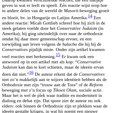
geven in wat er leeft en speelt. Eén reactie wijst erop hoe
in andere delen van de wereld de
Masorti
-beweging groeit
14
en bloeit, bv. in Hongarije en Latijns Amerika.
Een
andere reactie: Micah Gottlieb schreef hoe hij zich in de
steek gelaten voelde door het
Conservative Judaism
(in
Amerika); hij ging uiteindelijk over naar de orthodoxie
omdat hij daar meer gemeenschap ervoer, en een
toewijding aan leven volgens de
halacha
die hij bij de
Conservatives
pijnlijk miste. Onder zijn artikel kwamen
15
veel reacties met herkenning.
Er kwam ook een
antwoord op in een artikel met als kop: “
Conservative
Judaism
kan dan te kort schieten, maar de ideeën ervan
16
doen dat niet.”
De auteur erkent dat de
Conservatives
niet zo’n makkelijk aan te wijzen identiteit hebben als de
Orthodoxie met zijn “trouw aan de Tora” of de
Reform
beweging met z’n focus op
Tikoen Olam
, sociale actie.
Maar het is wel de plek waar traditie en moderniteit in
dialoog en debat zijn. Dat spoor ziet de auteur nu ook
elders: ook binnen de Orthodoxie zijn er plekken waar de
ideeën gestalte krijgen, in wat hij noemt een nieuwe