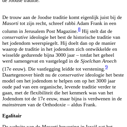
de Joodse traditie.
De trouw aan de Joodse traditie komt eigenlijk juist bij de
Masorti
tot zijn recht, schreef rabbi Adam Frank in een
8
column in Jerusalem Post Magazine.
Hij stelt dat de
conservative
ideologie het best de historische traditie van
het jodendom weerspiegelt. Hij doelt dan op de manier
waarop de traditie in het jodendom zich ontwikkelde en
wisselde gedurende bijna 3000 jaar – totdat het geheel
werd samengevat en vastgelegd in de
Sjoelchan Aroech
9
(17e eeuw). Die vastlegging leidde tot verstening.
Daartegenover biedt nu de
conservative
ideologie het beste
model om het jodendom te helpen om op het 3000 jaar
oude pad van een organische, levende traditie verder te
gaan, met de flexibiliteit die het kenmerk was van het
Jodendom tot de 17e eeuw, maar bijna is verdwenen in de
mainstream
van de Orthodoxie – aldus Frank.
Egalitair
De website van de
Masorti
beweging in Israël vat het