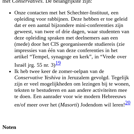
met
Conservatives
. De belangrijkste zijn:
Onze contacten met het Schechter-Instituut, een
opleiding voor rabbijnen. Deze hebben er toe geleid
dat er een aantal bijzondere mini-conferenties zijn
geweest, van twee of drie dagen, waar studenten van
deze opleiding spraken met deelnemers aan een
(mede) door het CIS georganiseerde studiereis (zie
impressies van één van deze conferenties in het
artikel “Tempel, synagoge en kerk”, in “Vrede over
19
Israël jrg. 55 nr. 3)
Ik heb twee keer de zomer-oelpan van de
Conservative Yeshiva
in Jeruzalem gevolgd. Tegelijk
zijn er veel mogelijkheden om lezingen bij te wonen,
teksten te bestuderen en aan andere activiteiten mee
te doen. Een aanrader voor wie modern Hebreeuws
20
en/of meer over het (
Masorti
) Jodendom wil leren!
Noten