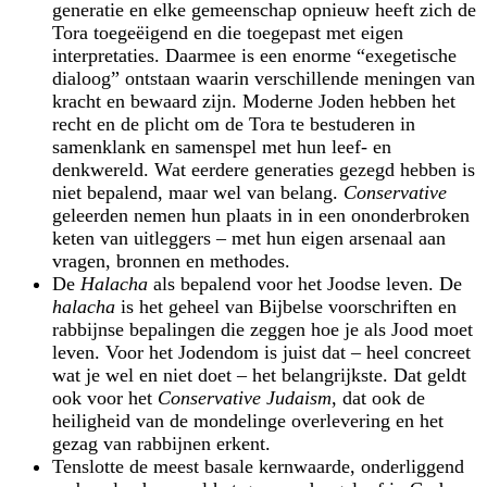
generatie en elke gemeenschap opnieuw heeft zich de
Tora toegeëigend en die toegepast met eigen
interpretaties. Daarmee is een enorme “exegetische
dialoog” ontstaan waarin verschillende meningen van
kracht en bewaard zijn. Moderne Joden hebben het
recht en de plicht om de Tora te bestuderen in
samenklank en samenspel met hun leef- en
denkwereld. Wat eerdere generaties gezegd hebben is
niet bepalend, maar wel van belang.
Conservative
geleerden nemen hun plaats in in een ononderbroken
keten van uitleggers – met hun eigen arsenaal aan
vragen, bronnen en methodes.
De
Halacha
als bepalend voor het Joodse leven. De
halacha
is het geheel van Bijbelse voorschriften en
rabbijnse bepalingen die zeggen hoe je als Jood moet
leven. Voor het Jodendom is juist dat – heel concreet
wat je wel en niet doet – het belangrijkste. Dat geldt
ook voor het
Conservative Judaism
, dat ook de
heiligheid van de mondelinge overlevering en het
gezag van rabbijnen erkent.
Tenslotte de meest basale kernwaarde, onderliggend