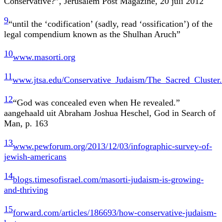
Conservative?”, Jerusalem Post Magazine, 20 juli 2012
9
“until the ‘codification’ (sadly, read ‘ossification’) of the
legal compendium known as the Shulhan Aruch”
10
www.masorti.org
11
www.jtsa.edu/Conservative_Judaism/The_Sacred_Cluster
12
“God was concealed even when He revealed.”
aangehaald uit Abraham Joshua Heschel, God in Search of
Man, p. 163
13
www.pewforum.org/2013/12/03/infographic-survey-of-
jewish-americans
14
blogs.timesofisrael.com/masorti-judaism-is-growing-
and-thriving
15
forward.com/articles/186693/how-conservative-judaism-