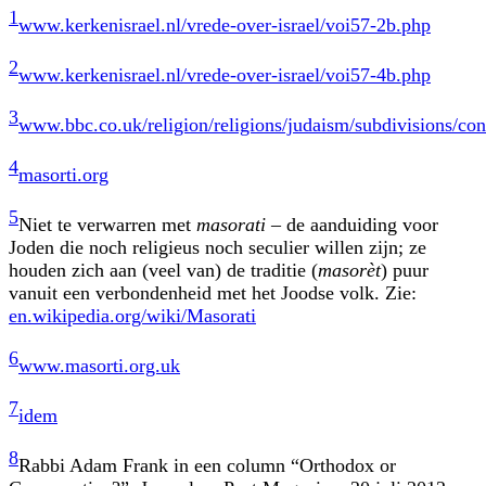
1
www.kerkenisrael.nl/vrede-over-israel/voi57-2b.php
2
www.kerkenisrael.nl/vrede-over-israel/voi57-4b.php
3
www.bbc.co.uk/religion/religions/judaism/subdivisions/con
4
masorti.org
5
Niet te verwarren met
masorati
– de aanduiding voor
Joden die noch religieus noch seculier willen zijn; ze
houden zich aan (veel van) de traditie (
masorèt
) puur
vanuit een verbondenheid met het Joodse volk. Zie:
en.wikipedia.org/wiki/Masorati
6
www.masorti.org.uk
7
idem
8
Rabbi Adam Frank in een column “Orthodox or