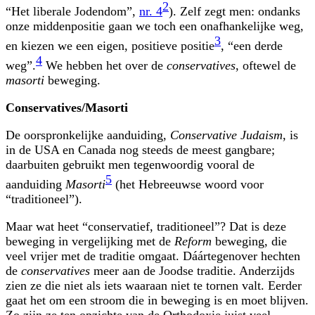
2
“Het liberale Jodendom”,
nr. 4
). Zelf zegt men: ondanks
onze midden­positie gaan we toch een onafhankelijke weg,
3
en kiezen we een eigen, positieve positie
, “een derde
4
weg”.
We hebben het over de
conservatives
, oftewel de
masorti
beweging.
Conservatives/Masorti
De oorspronkelijke aanduiding,
Conservative Judaism
, is
in de USA en Canada nog steeds de meest gangbare;
daarbuiten gebruikt men tegen­woordig vooral de
5
aanduiding
Masorti
(het Hebreeuwse woord voor
“traditioneel”).
Maar wat heet “conservatief, traditioneel”? Dat is deze
beweging in vergelijking met de
Reform
beweging, die
veel vrijer met de traditie omgaat. Dáártegenover hechten
de
conservatives
meer aan de Joodse traditie. Anderzijds
zien ze die niet als iets waaraan niet te tornen valt. Eerder
gaat het om een stroom die in beweging is en moet blijven.
Zo zijn ze ten opzichte van de Orthodoxie juist veel