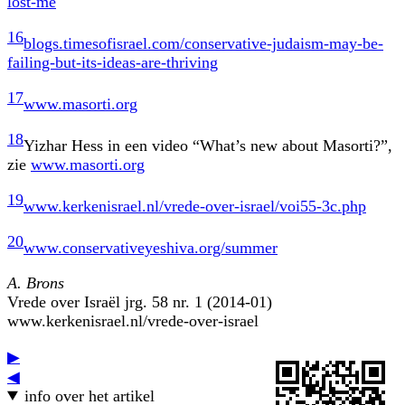
lost-me
16
blogs.timesofisrael.com/conservative-judaism-may-be-
failing-but-its-ideas-are-thriving
17
www.masorti.org
18
Yizhar Hess in een video “What’s new about Masorti?”,
zie
www.masorti.org
19
www.kerkenisrael.nl/vrede-over-israel/voi55-3c.php
20
www.conservativeyeshiva.org/summer
A. Brons
Vrede over Israël jrg. 58 nr. 1 (2014-01)
www.kerkenisrael.nl/vrede-over-israel
▶
◀
info over het artikel