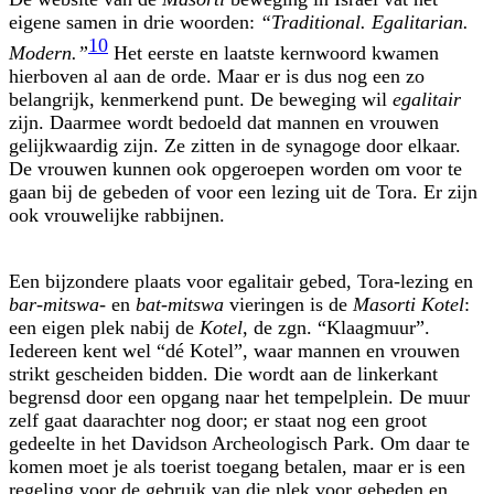
eigene samen in drie woorden:
“Traditional. Egalitarian.
10
Modern.”
Het eerste en laatste kernwoord kwamen
hierboven al aan de orde. Maar er is dus nog een zo
belangrijk, kenmerkend punt. De beweging wil
egalitair
zijn. Daarmee wordt bedoeld dat mannen en vrouwen
gelijkwaardig zijn. Ze zitten in de synagoge door elkaar.
De vrouwen kunnen ook opgeroepen worden om voor te
gaan bij de gebeden of voor een lezing uit de Tora. Er zijn
ook vrouwelijke rabbijnen.
Een bijzondere plaats voor egalitair gebed, Tora-lezing en
bar-mitswa
- en
bat-mitswa
vieringen is de
Masorti Kotel
:
een eigen plek nabij de
Kotel
, de zgn. “Klaagmuur”.
Iedereen kent wel “dé Kotel”, waar mannen en vrouwen
strikt gescheiden bidden. Die wordt aan de linkerkant
begrensd door een opgang naar het tempelplein. De muur
zelf gaat daarachter nog door; er staat nog een groot
gedeelte in het Davidson Archeologisch Park. Om daar te
komen moet je als toerist toegang betalen, maar er is een
regeling voor de gebruik van die plek voor gebeden en