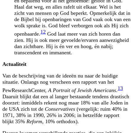
en bepalend voor al het genoemde: geloof in God.
Haal dat weg, en alles rafelt uit elkaar. Wel is het
zicht van mensen op God beperkt. Opmerkelijk dat in
de Bijbel bij openbaringen van God vaak ook van een
wolk sprake is. God bleef verborgen ook als Hij zich
12
openbaarde.
God laat meer van zich horen dan
zien. Hij is ook meer gevoelde/ervaren aanwezigheid
dan zichtbare. Hij is én ver en hoog, én nabij;
transcendent en immanent.
Actualiteit
Van de beschrijving van de ideeën nu naar de huidige
situatie. Onlangs nog verscheen een rapport van het
13
PewResearchCenter,
A Portrait of Jewish Americans
.
Daaruit blijkt dat een al langer bestaande tendens drastisch
doorzet: inmiddels rekent nog maar 18% van alle Joden in
de USA zich tot de
Conservatives
(vergelijk: ruim 40% in
1971, 38% in 1990, 26% in 2006; in hetzelfde rapport
blijkt 35%
Reform
, 10% orthodox).
Daarop kwamen verschillende reacties, die een inkijkje