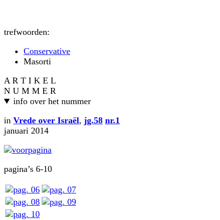
trefwoorden:
Conservative
Masorti
A R T I K E L
N U M M E R
info over het nummer
in
Vrede over Israël
,
jg.58
nr.1
januari 2014
pagina’s 6-10