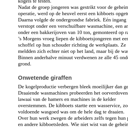
kogels te testen.
Nadat de groep jongeren was gestrikt voor de gehei
operatie, werd op de heuvel eerst een kibboets opget
Daarna volgde de ondergrondse fabriek. Eén ingang
verstopt onder een verschuifbare wasmachine, een a
onder een bakkerijoven van 10 ton, gemonteerd op ra
’s Morgens vroeg liepen de kibboetsjongeren met ee
schoffel op hun schouder richting de werkplaats. Ze
meldden zich echter niet op het land, maar bij de was
Binnen anderhalve minuut verdwenen ze alle 45 ond
grond.
Onwetende giraffen
De kogelproductie verbergen bleek moeilijker dan g
Draaiende wasmachines probeerden het oorverdoven
lawaai van de hamers en machines in de kelder
overstemmen. De kibboets startte een wasservice, zo
voldoende wasgoed was om de hele dag te draaien.
Over hun werk zwegen de arbeiders zelfs tegen hun 
en andere kibboets­leden. Wie niet wist van de gehei