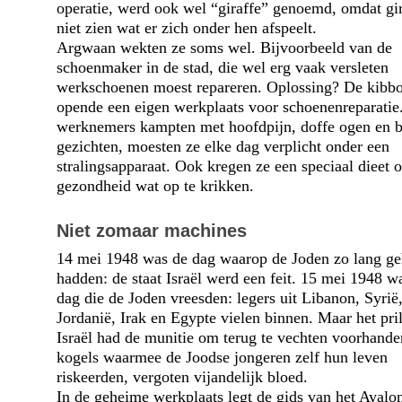
operatie, werd ook wel “giraffe” genoemd, omdat gi
niet zien wat er zich onder hen afspeelt.
Argwaan wekten ze soms wel. Bijvoorbeeld van de
schoenmaker in de stad, die wel erg vaak versleten
werkschoenen moest repareren. Oplossing? De kibbo
opende een eigen werkplaats voor schoenenreparati
werknemers kampten met hoofdpijn, doffe ogen en b
gezichten, moesten ze elke dag verplicht onder een
stralingsapparaat. Ook kregen ze een speciaal dieet
gezondheid wat op te krikken.
Niet zomaar machines
14 mei 1948 was de dag waarop de Joden zo lang g
hadden: de staat Israël werd een feit. 15 mei 1948 w
dag die de Joden vreesden: legers uit Libanon, Syrië
Jordanië, Irak en Egypte vielen binnen. Maar het pril
Israël had de munitie om terug te vechten voorhand
kogels waarmee de Joodse jongeren zelf hun leven
riskeerden, vergoten vijandelijk bloed.
In de geheime werkplaats legt de gids van het Ayalo