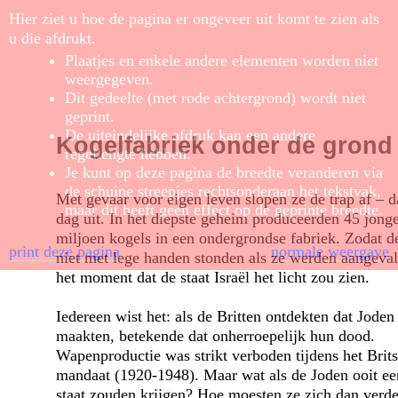
Hier ziet u hoe de pagina er ongeveer uit komt te zien als
u die afdrukt.
Plaatjes en enkele andere elementen worden niet
weergegeven.
Dit gedeelte (met rode achtergrond) wordt niet
geprint.
De uiteindelijke afdruk kan een andere
Kogelfabriek onder de grond
regellengte hebben.
Je kunt op deze pagina de breedte veranderen via
de schuine streepjes rechtsonderaan het tekstvak,
Met gevaar voor eigen leven slopen ze de trap af – d
maar dit heeft geen effect op de geprinte breedte.
dag uit. In het diepste geheim produceerden 45 jong
miljoen kogels in een ondergrondse fabriek. Zodat d
print deze pagina
normale weergave
niet met lege handen stonden als ze werden aangeval
het moment dat de staat Israël het licht zou zien.
Iedereen wist het: als de Britten ontdekten dat Joden
maakten, betekende dat onherroepelijk hun dood.
Wapenproductie was strikt verboden tijdens het Brit
mandaat (1920-1948). Maar wat als de Joden ooit ee
staat zouden krijgen? Hoe moesten ze zich dan verd