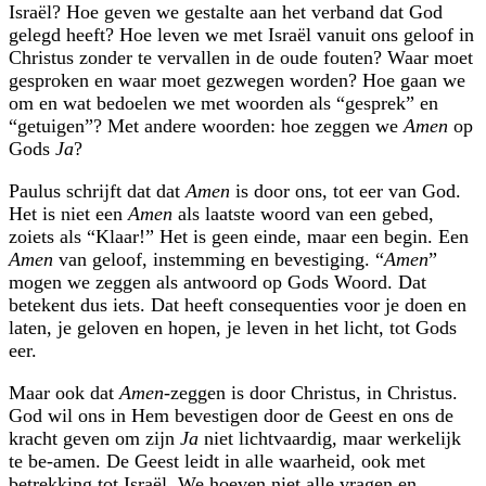
Israël? Hoe geven we gestalte aan het verband dat God
gelegd heeft? Hoe leven we met Israël vanuit ons geloof in
Christus zonder te vervallen in de oude fouten? Waar moet
gesproken en waar moet gezwegen worden? Hoe gaan we
om en wat bedoelen we met woorden als
gesprek
en
getuigen
? Met andere woorden: hoe zeggen we
Amen
op
Gods
Ja
?
Paulus schrijft dat dat
Amen
is door ons, tot eer van God.
Het is niet een
Amen
als laatste woord van een gebed,
zoiets als
Klaar!
Het is geen einde, maar een begin. Een
Amen
van geloof, instemming en bevestiging.
Amen
mogen we zeggen als antwoord op Gods Woord. Dat
betekent dus iets. Dat heeft consequenties voor je doen en
laten, je geloven en hopen, je leven in het licht, tot Gods
eer.
Maar ook dat
Amen
-zeggen is door Christus, in Christus.
God wil ons in Hem bevestigen door de Geest en ons de
kracht geven om zijn
Ja
niet lichtvaardig, maar werkelijk
te be-amen. De Geest leidt in alle waarheid, ook met
betrekking tot Israël. We hoeven niet alle vragen en