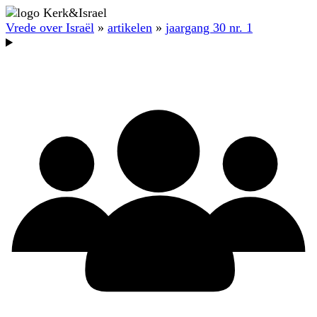
Vrede over Israël
»
artikelen
»
jaargang 30 nr. 1