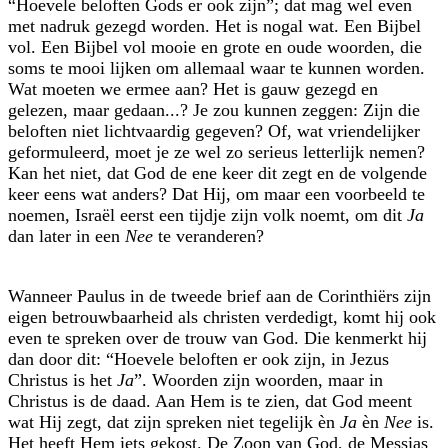
Hoevele beloften Gods er ook zijn
; dat mag wel even
met nadruk gezegd worden. Het is nogal wat. Een Bijbel
vol. Een Bijbel vol mooie en grote en oude woorden, die
soms te mooi lijken om allemaal waar te kunnen worden.
Wat moeten we ermee aan? Het is gauw gezegd en
gelezen, maar gedaan...? Je zou kunnen zeggen: Zijn die
beloften niet lichtvaardig gegeven? Of, wat vriendelijker
geformuleerd, moet je ze wel zo serieus letterlijk nemen?
Kan het niet, dat God de ene keer dit zegt en de volgende
keer eens wat anders? Dat Hij, om maar een voorbeeld te
noemen, Israël eerst een tijdje zijn volk noemt, om dit
Ja
dan later in een
Nee
te veranderen?
Wanneer Paulus in de tweede brief aan de Corinthiërs zijn
eigen betrouwbaar­heid als christen verdedigt, komt hij ook
even te spreken over de trouw van God. Die kenmerkt hij
dan door dit:
Hoevele beloften er ook zijn, in Jezus
Christus is het
Ja
. Woorden zijn woorden, maar in
Christus is de daad. Aan Hem is te zien, dat God meent
wat Hij zegt, dat zijn spreken niet tegelijk èn
Ja
èn
Nee
is.
Het heeft Hem iets gekost. De Zoon van God, de Messias