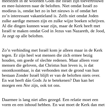
meelezen in de woorden Gods die Israël zijn toevertrouwd
en mee-luisteren naar de beloften. Niet omdat Israël zo
modieus is, omdat het zo in het nieuws is of omdat het
zo’n interessant vakantie­land is. Zelfs niet omdat Joden
zulke aardige mensen zijn en zulke wijze boeken schrijven.
Al die dingen kunnen waar zijn, maar de Kerk heeft met
Israël te maken omdat God in Jezus van Nazareth, de Jood,
Ja
zegt op alle beloften.
Zo’n verbinding met Israël kom je alleen maar in de Kerk
tegen. Er zijn heel wat mensen die zich ermee bezig
houden, om goede of slechte redenen. Maar alleen voor
mensen die geloven, dat Christus hun leven is, is dat
onontkoombaar, is dat verbonden met de grond van hun
bestaan Zonder Israël blijft er van de beloften niets over.
En wat heeft dán Gods
Ja
te betekenen? Dan kan het
morgen een
Nee
zijn, ook tot ons.
Daarmee is lang niet alles gezegd. Een relatie moet een
vorm en een inhoud hebben. En wat moet de Kerk dan met