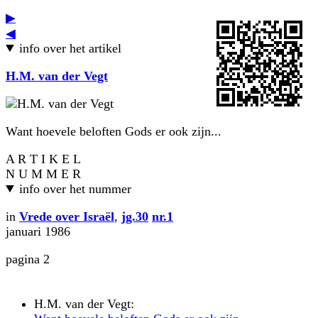
▶
◀
info over het artikel
H.M. van der Vegt
Want hoevele beloften Gods er ook zijn...
A R T I K E L
N U M M E R
info over het nummer
in
Vrede over Israël
,
jg.30
nr.1
januari 1986
pagina 2
H.M. van der Vegt: