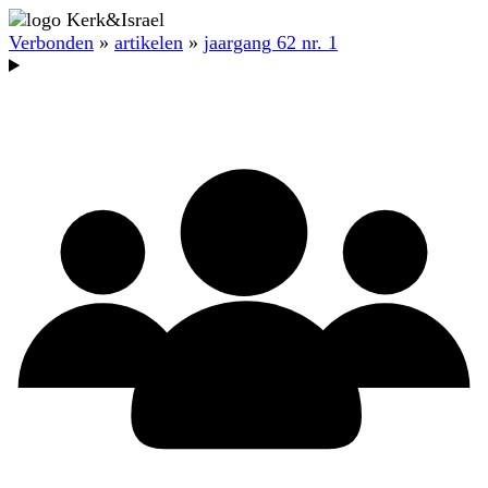
Verbonden
»
artikelen
»
jaargang 62 nr. 1