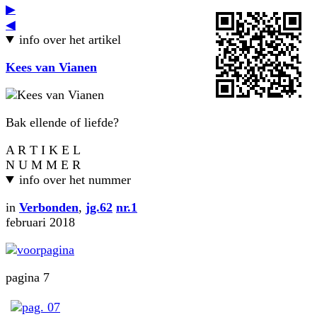
▶
◀
info over het artikel
Kees van Vianen
Bak ellende of liefde?
A R T I K E L
N U M M E R
info over het nummer
in
Verbonden
,
jg.62
nr.1
februari 2018
pagina 7