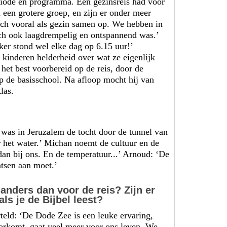
riode en programma. Een gezinsreis had voor
 een grotere groep, en zijn er onder meer
toch vooral als gezin samen op. We hebben in
 toch ook laagdrempelig en ontspannend was.’
ker stond wel elke dag op 6.15 uur!’
 kinderen helderheid over wat ze eigenlijk
et best voorbereid op de reis, door de
op de basisschool. Na afloop mocht hij van
las.
was in Jeruzalem de tocht door de tunnel van
 het water.’ Michan noemt de cultuur en de
dan bij ons. En de temperatuur...’ Arnoud: ‘De
atsen aan moet.’
t anders dan voor de reis? Zijn er
als je de Bijbel leest?
teld: ‘De Dode Zee is een leuke ervaring,
oorkomt, gaat veel meer voor ons leven. We