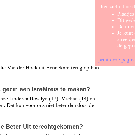
Hier ziet u hoe d
Plaatje
Dit gede
De uitei
Je kunt
streepje
de gepri
print deze pagin
milie Van der Hoek uit Bennekom terug op hun
s gezin een Israëlreis te maken?
nze kinderen Rosalyn (17), Michan (14) en
n. Dat kon voor ons niet beter dan door de
atie Beter Uit terechtgekomen?