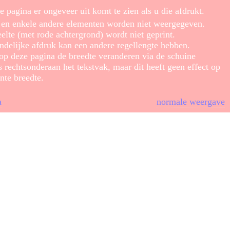
e pagina er ongeveer uit komt te zien als u die afdrukt.
s en enkele andere elementen worden niet weergegeven.
elte (met rode achtergrond) wordt niet geprint.
ndelijke afdruk kan een andere regellengte hebben.
 op deze pagina de breedte veranderen via de schuine
s rechtsonderaan het tekstvak, maar dit heeft geen effect op
nte breedte.
a
normale weergave