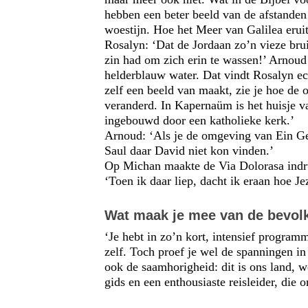
hebben een beter beeld van de afstanden 
woestijn. Hoe het Meer van Galilea eruit
Rosalyn: ‘Dat de Jordaan zo’n vieze bru
zin had om zich erin te wassen!’ Arnoud 
helderblauw water. Dat vindt Rosalyn ech
zelf een beeld van maakt, zie je hoe de 
veranderd. In Kapernaüm is het huisje 
ingebouwd door een katholieke kerk.’
Arnoud: ‘Als je de omgeving van Ein Gedi
Saul daar David niet kon vinden.’
Op Michan maakte de Via Dolorasa indruk,
‘Toen ik daar liep, dacht ik eraan hoe J
Wat maak je mee van de bevol
‘Je hebt in zo’n kort, intensief progra
zelf. Toch proef je wel de spanningen in
ook de saamhorigheid: dit is ons land,
gids en een enthousiaste reisleider, die 