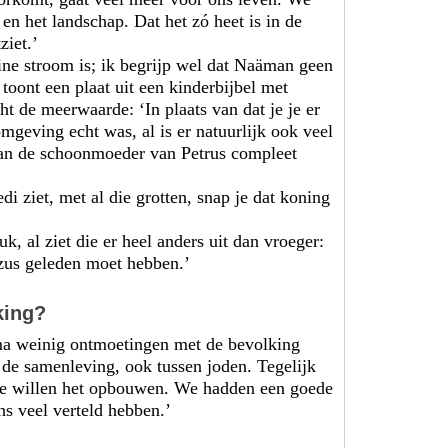
en het landschap. Dat het zó heet is in de
ziet.’
ine stroom is; ik begrijp wel dat Naäman geen
toont een plaat uit een kinderbijbel met
t de meerwaarde: ‘In plaats van dat je je er
omgeving echt was, al is er natuurlijk ook veel
van de schoonmoeder van Petrus compleet
 ziet, met al die grotten, snap je dat koning
 al ziet die er heel anders uit dan vroeger:
ezus geleden moet hebben.’
king?
mma weinig ontmoetingen met de bevolking
 de samenleving, ook tussen joden. Tegelijk
 we willen het opbouwen. We hadden een goede
ons veel verteld hebben.’