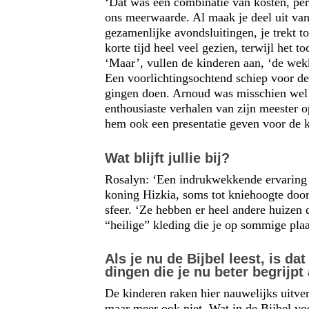
‘Dat was een combinatie van kosten, pe
ons meerwaarde. Al maak je deel uit van
gezamenlijke avondsluitingen, je trekt 
korte tijd heel veel gezien, terwijl het
‘Maar’, vullen de kinderen aan, ‘de wek
Een voorlichtingsochtend schiep voor de
gingen doen. Arnoud was misschien wel h
enthousiaste verhalen van zijn meester 
hem ook een presentatie geven voor de k
Wat blijft jullie bij?
Rosalyn: ‘Een indrukwekkende ervaring 
koning Hizkia, soms tot kniehoogte door
sfeer. ‘Ze hebben er heel andere huizen 
“heilige” kleding die je op sommige pla
Als je nu de Bijbel leest, is da
dingen die je nu beter begrijpt 
De kinderen raken hier nauwelijks uitver
maar meer ook niet. Wat in de Bijbel v