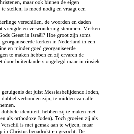
hristenen, maar ook binnen de eigen
e stellen, is moed nodig en vraagt een
erlinge verschillen, de woorden en daden
tot vreugde en verwondering stemmen. Merken
 Gods Geest in Israël? Hoe groot zijn soms
d georganiseerde kerken in Nederland in een
kleine en minder goed georganiseerde
gen te maken hebben en zij ervaren de
et door buitenlanders opgelegd maar intrinsiek
g getuigenis dat juist Messiasbelijdende Joden,
n dubbel verbonden zijn, te midden van alle
f nemen.
 dubbele identiteit, hebben zij te maken met
en als orthodoxe Joden). Toch groeien zij als
 Verschil is met gemak aan te wijzen, maar
p in Christus benadrukt en gezocht. De