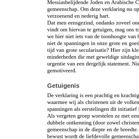
Messiasbelijdende Joden en Arabische C
gemeenschap. Om deze verklaring nu op t
verzoenend en nederig hart.
Dat men eensgezind, ondanks zoveel ond
vindt om hiervan te getuigen, mag ons 
we hier niet iets van de toonhoogte van
niet de spanningen in onze grote en goe
tijd van grote secularisatie? Hier zijn 
minderheden die met geweldige uitdagin
urgentie van een dergelijk statement. Ni
gemotiveerd.
Getuigenis
De verklaring is een prachtig en krachti
waarmee wij als christenen uit de volke
spanningen als eerstelingen dit initiatie
Als vergeten groep worstelen ze met een
dubbele ontkenning (door zowel christen
gemeenschap in de diepte en de breedte.
bewust wordt de liefdevolle gemeenscha