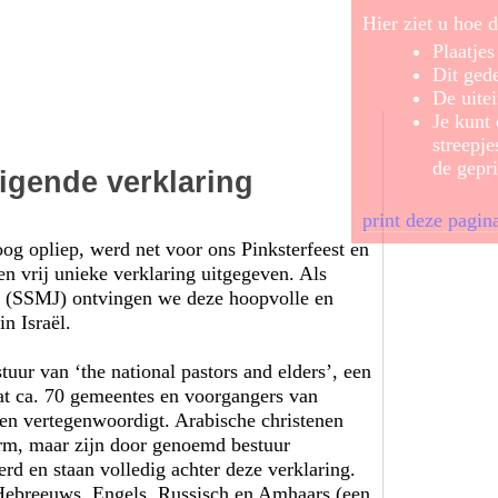
Hier ziet u hoe d
Plaatje
Dit gede
De uitei
Je kunt
streepje
de gepri
igende verklaring
print deze pagin
oog opliep, werd net voor ons Pinkster­feest en
en vrij unieke verklaring uitgegeven. Als
n (SSMJ) ontvingen we deze hoopvolle en
n Israël.
tuur van ‘the national pastors and elders’, een
at ca. 70 gemeentes en voorgangers van
en vertegenwoordigt. Arabische christenen
form, maar zijn door genoemd bestuur
erd en staan volledig achter deze verklaring.
 Hebreeuws, Engels, Russisch en Amhaars (een