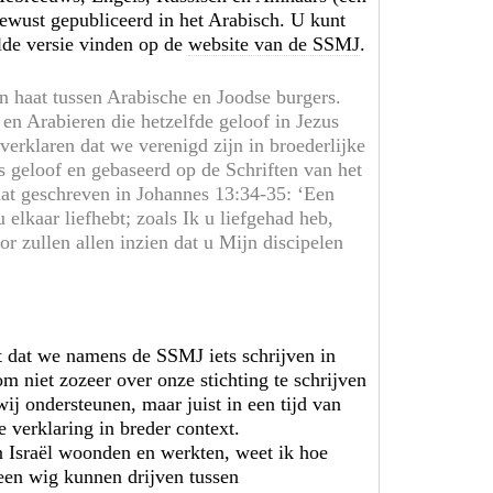
bewust gepubliceerd in het Arabisch. U kunt
alde versie vinden op de
website van de SSMJ
.
n haat tussen Arabische en Joodse burgers.
 en Arabieren die hetzelfde geloof in Jezus
verklaren dat we verenigd zijn in broederlijke
ns geloof en gebaseerd op de Schriften van het
at geschreven in Johannes 13:34-35: ‘Een
 elkaar liefhebt; zoals Ik u liefgehad heb,
r zullen allen inzien dat u Mijn discipelen
st dat we namens de SSMJ iets schrijven in
m niet zozeer over onze stichting te schrijven
ij ondersteunen, maar juist in een tijd van
e verklaring in breder context.
in Israël woonden en werkten, weet ik hoe
 een wig kunnen drijven tussen