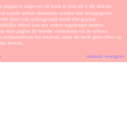
e pagina er ongeveer uit komt te zien als u die afdrukt.
s en enkele andere elementen worden niet weergegeven.
elte (met rode achtergrond) wordt niet geprint.
ndelijke afdruk kan een andere regellengte hebben.
 op deze pagina de breedte veranderen via de schuine
s rechtsonderaan het tekstvak, maar dit heeft geen effect op
nte breedte.
a
normale weergave