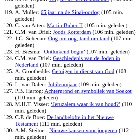
geleden)
A. Muller:
65 jaar na de Sinaï-oorlog
(105 min.
geleden)
C. van Atten:
Martin Buber II
(105 min. geleden)
C.M. van Driel:
Joods Rotterdam
(106 min. geleden)
J.G. Schenau:
Oog om oog, tand om tand
(107 min.
geleden)
H. Biesma:
‘Ontluikend begin’
(107 min. geleden)
C.M. van Driel:
Geschiedenis van de Joden in
Nederland
(107 min. geleden)
A. Groothedde:
Getuigen in dienst van God
(108
min. geleden)
L. van Dalen:
Jubileumjaar
(109 min. geleden)
P.B. Hartog:
Achtergrond en symboliek van Soekot
(110 min. geleden)
M.H.T. Visser:
‘Jeruzalem waar ik van houd?’
(110
min. geleden)
C.P. de Boer:
De landbelofte in het Nieuwe
Testament
(111 min. geleden)
A.M. Steitner:
Nieuwe kansen voor jongeren
(112
min. geleden)