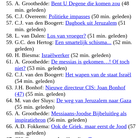
A. Groothedde:
Bent U Degene die komen zou
(48
min. geleden)
C.J. Overeem:
Politieke impasses
(50 min. geleden)
C.J. van den Boogert:
Dagboek uit Jeruzalem
(51
min. geleden)
L. van Dalen:
Los van vroeger?
(51 min. geleden)
G.C. den Hertog:
Een smartelijk schisma...
(52 min.
geleden)
H. Biesma:
Israëlwerker
(52 min. geleden)
A. Groothedde:
De messias is gekomen…! Of toch
niet?
(53 min. geleden)
C.J. van den Boogert:
Het wapen van de staat Israël
(54 min. geleden)
J.H. Bonhof:
Nieuwe directeur CIS: Joan Bonhof
(47)
(55 min. geleden)
M. van der Sluys:
De weg van Jeruzalem naar Gaza
(55 min. geleden)
A. Groothedde:
Messiaans-Joodse Bijbeluitleg als
inspiratiebron
(56 min. geleden)
A.D. Fokkema:
Ook de Griek, maar eerst de Jood
(57
min. geleden)