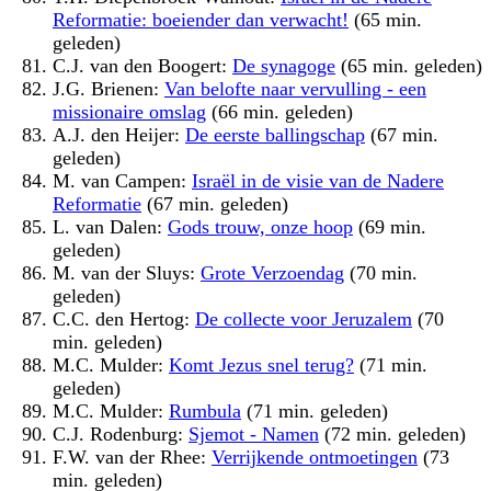
Reformatie: boeiender dan verwacht!
(65 min.
geleden)
C.J. van den Boogert:
De synagoge
(65 min. geleden)
J.G. Brienen:
Van belofte naar vervulling - een
missionaire omslag
(66 min. geleden)
A.J. den Heijer:
De eerste ballingschap
(67 min.
geleden)
M. van Campen:
Israël in de visie van de Nadere
Reformatie
(67 min. geleden)
L. van Dalen:
Gods trouw, onze hoop
(69 min.
geleden)
M. van der Sluys:
Grote Verzoendag
(70 min.
geleden)
C.C. den Hertog:
De collecte voor Jeruzalem
(70
min. geleden)
M.C. Mulder:
Komt Jezus snel terug?
(71 min.
geleden)
M.C. Mulder:
Rumbula
(71 min. geleden)
C.J. Rodenburg:
Sjemot - Namen
(72 min. geleden)
F.W. van der Rhee:
Verrijkende ontmoetingen
(73
min. geleden)