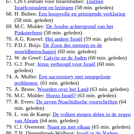
CIS Centrum voor Israëlstudies:
Tournee
Israëlconsulent en lezingen
(58 min. geleden)
H. Bulten:
Een hoopvolle en getuigende verklaring
(58 min. geleden)
M.C. Mulder:
De Joodse achtergrond van het
Pinksterfeest
(58 min. geleden)
A.G. Knevel:
Het andere Israël
(59 min. geleden)
P.D.J. Buijs:
De Zoon des mensen en de
wereldheerschappij
(60 min. geleden)
W. de Greef:
Calvijn en de Joden
(60 min. geleden)
G.J. Post:
Jezus verhoogd voor Israël
(60 min.
geleden)
A. Muller:
Een successtory met onopgeloste
problemen
(61 min. geleden)
A. Brons:
Woorden over het Land
(63 min. geleden)
M.C. Mulder:
Hoezo Israël?
(63 min. geleden)
R. Evers:
De zeven Noachidische voorschriften
(64
min. geleden)
L. van de Kamp:
De volken mogen delen in de zegen
van Abram
(64 min. geleden)
C.J. Overeem:
Naast en met elkaar
(65 min. geleden)
T.H. Diepenbroek-Walhout:
Israël in de Nadere