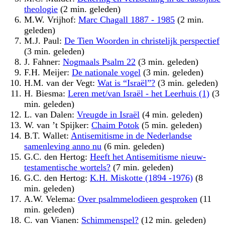
theologie
(2 min. geleden)
M.W. Vrijhof:
Marc Chagall 1887 - 1985
(2 min.
geleden)
M.J. Paul:
De Tien Woorden in christelijk perspectief
(3 min. geleden)
J. Fahner:
Nogmaals Psalm 22
(3 min. geleden)
F.H. Meijer:
De nationale vogel
(3 min. geleden)
H.M. van der Vegt:
Wat is “Israël”?
(3 min. geleden)
H. Biesma:
Leren met/van Israël - het Leerhuis (1)
(3
min. geleden)
L. van Dalen:
Vreugde in Israël
(4 min. geleden)
W. van ’t Spijker:
Chaim Potok
(5 min. geleden)
B.T. Wallet:
Antisemitisme in de Nederlandse
samenleving anno nu
(6 min. geleden)
G.C. den Hertog:
Heeft het Antisemitisme nieuw-
testamentische wortels?
(7 min. geleden)
G.C. den Hertog:
K.H. Miskotte (1894 -1976)
(8
min. geleden)
A.W. Velema:
Over psalmmelodieen gesproken
(11
min. geleden)
C. van Vianen:
Schimmenspel?
(12 min. geleden)