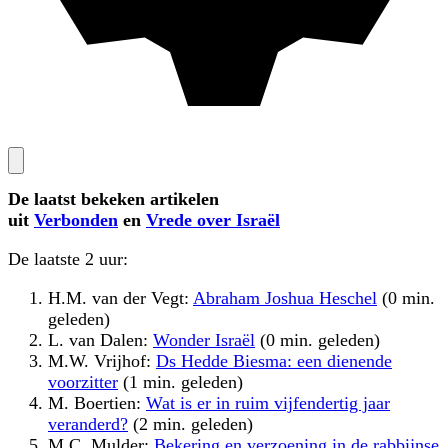
De laatst bekeken artikelen
uit
Verbonden
en
Vrede over Israël
De laatste 2 uur:
H.M. van der Vegt:
Abraham Joshua Heschel
(0 min.
geleden)
L. van Dalen:
Wonder Israël
(0 min. geleden)
M.W. Vrijhof:
Ds Hedde Biesma: een dienende
voorzitter
(1 min. geleden)
M. Boertien:
Wat is er in ruim vijfendertig jaar
veranderd?
(2 min. geleden)
M.C. Mulder:
Bekering en verzoening in de rabbijnse