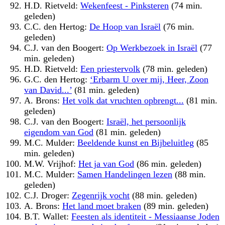
H.D. Rietveld:
Wekenfeest - Pinksteren
(74 min.
geleden)
C.C. den Hertog:
De Hoop van Israël
(76 min.
geleden)
C.J. van den Boogert:
Op Werkbezoek in Israël
(77
min. geleden)
H.D. Rietveld:
Een priestervolk
(78 min. geleden)
G.C. den Hertog:
‘Erbarm U over mij, Heer, Zoon
van David...’
(81 min. geleden)
A. Brons:
Het volk dat vruchten opbrengt...
(81 min.
geleden)
C.J. van den Boogert:
Israël, het persoonlijk
eigendom van God
(81 min. geleden)
M.C. Mulder:
Beeldende kunst en Bijbeluitleg
(85
min. geleden)
M.W. Vrijhof:
Het ja van God
(86 min. geleden)
M.C. Mulder:
Samen Handelingen lezen
(88 min.
geleden)
C.J. Droger:
Zegenrijk vocht
(88 min. geleden)
A. Brons:
Het land moet braken
(89 min. geleden)
B.T. Wallet:
Feesten als identiteit - Messiaanse Joden