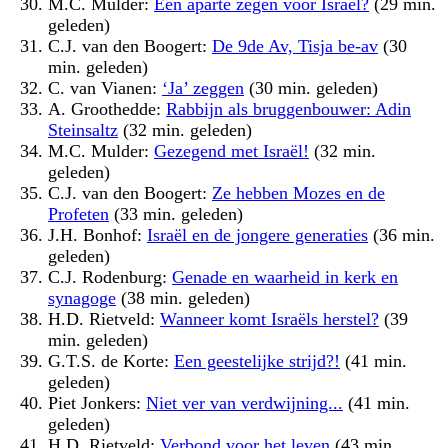
M.C. Mulder:
Een aparte zegen voor Israël?
(29 min.
geleden)
C.J. van den Boogert:
De 9de Av, Tisja be-av
(30
min. geleden)
C. van Vianen:
‘Ja’ zeggen
(30 min. geleden)
A. Groothedde:
Rabbijn als bruggenbouwer: Adin
Steinsaltz
(32 min. geleden)
M.C. Mulder:
Gezegend met Israël!
(32 min.
geleden)
C.J. van den Boogert:
Ze hebben Mozes en de
Profeten
(33 min. geleden)
J.H. Bonhof:
Israël en de jongere generaties
(36 min.
geleden)
C.J. Rodenburg:
Genade en waarheid in kerk en
synagoge
(38 min. geleden)
H.D. Rietveld:
Wanneer komt Israëls herstel?
(39
min. geleden)
G.T.S. de Korte:
Een geestelijke strijd?!
(41 min.
geleden)
Piet Jonkers:
Niet ver van verdwijning...
(41 min.
geleden)
H.D. Rietveld:
Verbond voor het leven
(43 min.