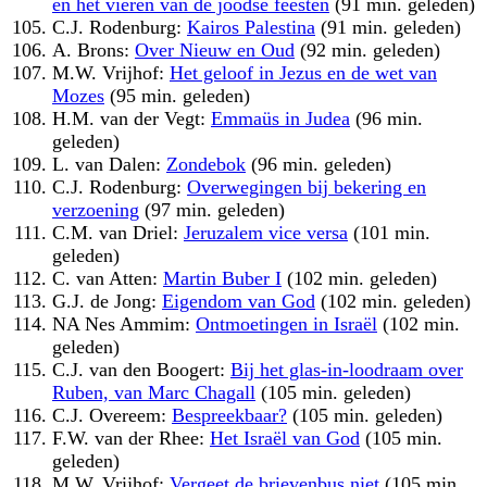
en het vieren van de joodse feesten
(91 min. geleden)
C.J. Rodenburg:
Kairos Palestina
(91 min. geleden)
A. Brons:
Over Nieuw en Oud
(92 min. geleden)
M.W. Vrijhof:
Het geloof in Jezus en de wet van
Mozes
(95 min. geleden)
H.M. van der Vegt:
Emmaüs in Judea
(96 min.
geleden)
L. van Dalen:
Zondebok
(96 min. geleden)
C.J. Rodenburg:
Overwegingen bij bekering en
verzoening
(97 min. geleden)
C.M. van Driel:
Jeruzalem vice versa
(101 min.
geleden)
C. van Atten:
Martin Buber I
(102 min. geleden)
G.J. de Jong:
Eigendom van God
(102 min. geleden)
NA Nes Ammim:
Ontmoetingen in Israël
(102 min.
geleden)
C.J. van den Boogert:
Bij het glas-in-loodraam over
Ruben, van Marc Chagall
(105 min. geleden)
C.J. Overeem:
Bespreekbaar?
(105 min. geleden)
F.W. van der Rhee:
Het Israël van God
(105 min.
geleden)
M.W. Vrijhof:
Vergeet de brievenbus niet
(105 min.