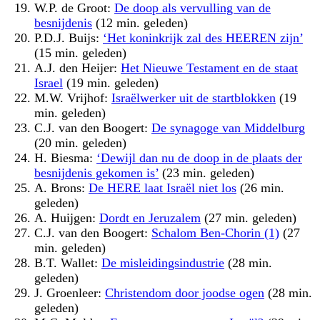
W.P. de Groot:
De doop als vervulling van de
besnijdenis
(12 min. geleden)
P.D.J. Buijs:
‘Het koninkrijk zal des HEEREN zijn’
(15 min. geleden)
A.J. den Heijer:
Het Nieuwe Testament en de staat
Israel
(19 min. geleden)
M.W. Vrijhof:
Israëlwerker uit de startblokken
(19
min. geleden)
C.J. van den Boogert:
De synagoge van Middelburg
(20 min. geleden)
H. Biesma:
‘Dewijl dan nu de doop in de plaats der
besnijdenis gekomen is’
(23 min. geleden)
A. Brons:
De HERE laat Israël niet los
(26 min.
geleden)
A. Huijgen:
Dordt en Jeruzalem
(27 min. geleden)
C.J. van den Boogert:
Schalom Ben-Chorin (1)
(27
min. geleden)
B.T. Wallet:
De misleidingsindustrie
(28 min.
geleden)
J. Groenleer:
Christendom door joodse ogen
(28 min.
geleden)